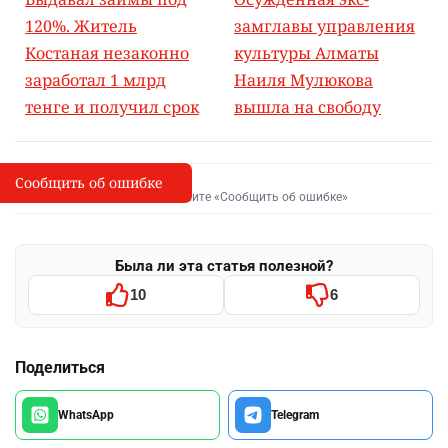
120%. Житель
замглавы управления
Костаная незаконно
культуры Алматы
заработал 1 млрд
Наиля Мулюкова
тенге и получил срок
вышла на свободу
Сообщить об ошибке
Сообщить об опечатке
I
Выделите фрагмент и нажмите «Сообщить об ошибке»
Была ли эта статья полезной?
10
6
Поделиться
WhatsApp
Telegram