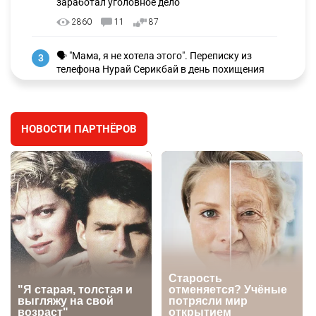
заработал уголовное дело
2860
11
87
🗣 "Мама, я не хотела этого". Переписку из
3
телефона Нурай Серикбай в день похищения
зачитали в суде
2677
0
18
НОВОСТИ ПАРТНЁРОВ
⚠️ Доброе утро, друзья! Предлагаем обзор
4
главных новостей за 4 августа
2682
0
1
🗣Глава государства направил телеграмму
5
соболезнования родным и близким Халық
қаһарманы Ивана Гапича
2690
2
42
🇫🇷 Клуб ПСЖ объявил об открытии своей
6
футбольной академии в Астане