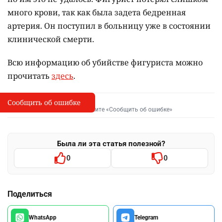
много крови, так как была задета бедренная
артерия. Он поступил в больницу уже в состоянии
клинической смерти.
Всю информацию об убийстве фигуриста можно
прочитать
здесь
.
Сообщить об ошибке
Сообщить об опечатке
I
Выделите фрагмент и нажмите «Сообщить об ошибке»
Была ли эта статья полезной?
0
0
Поделиться
WhatsApp
Telegram