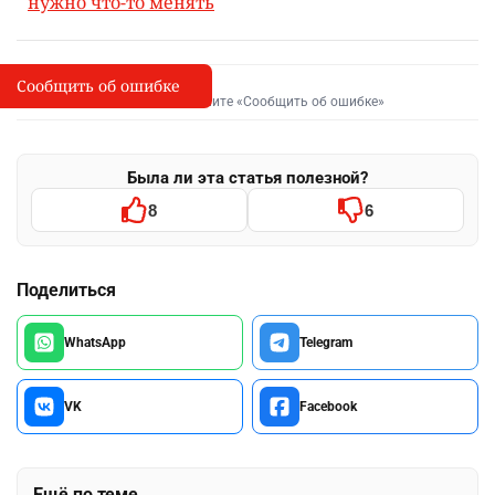
нужно что-то менять
Сообщить об ошибке
Сообщить об опечатке
I
Выделите фрагмент и нажмите «Сообщить об ошибке»
Была ли эта статья полезной?
8
6
Поделиться
WhatsApp
Telegram
VK
Facebook
Ещё по теме