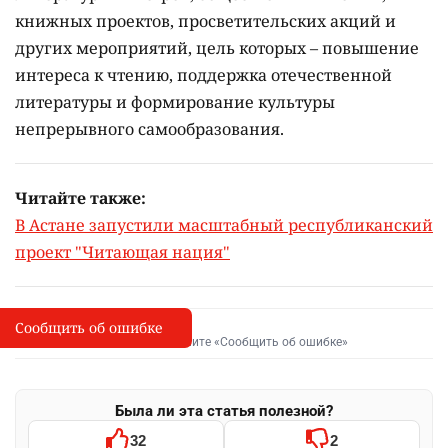
книжных проектов, просветительских акций и
других мероприятий, цель которых –
повышение
интереса к чтению, поддержка отечественной
литературы и формирование культуры
непрерывного самообразования.
Читайте также:
В Астане запустили масштабный республиканский
проект "Читающая нация"
Сообщить об ошибке
Сообщить об опечатке
I
Выделите фрагмент и нажмите «Сообщить об ошибке»
Была ли эта статья полезной?
32
2