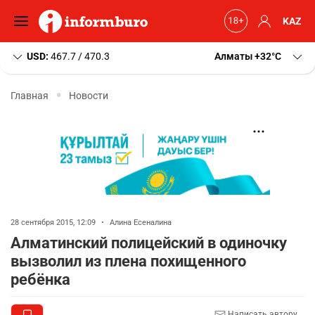
KAZ
USD:
467.7 / 470.3
Алматы
+32
C
Главная
Новости
28 сентября 2015, 12:09
•
Алина Есеналина
Алматинский полицейский в одиночку
вызволил из плена похищенного
ребёнка
Написать автору