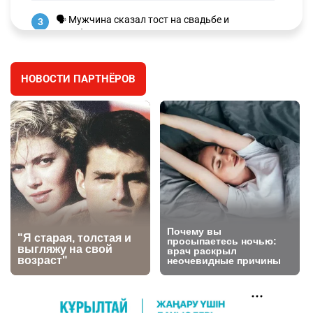
🗣 Мужчина сказал тост на свадьбе и
3
заработал уголовное дело
3038
11
88
НОВОСТИ ПАРТНЁРОВ
🐏 Скота больше, а мясо дороже. Почему в
4
Казахстане продолжают расти цены на
баранину и конину
2731
5
18
⚠️ Доброе утро, друзья! Предлагаем обзор
5
главных новостей за 4 августа
2823
0
1
🗣Глава государства направил телеграмму
6
соболезнования родным и близким Халық
қаһарманы Ивана Гапича
2797
2
42
🇫🇷 Клуб ПСЖ объявил об открытии своей