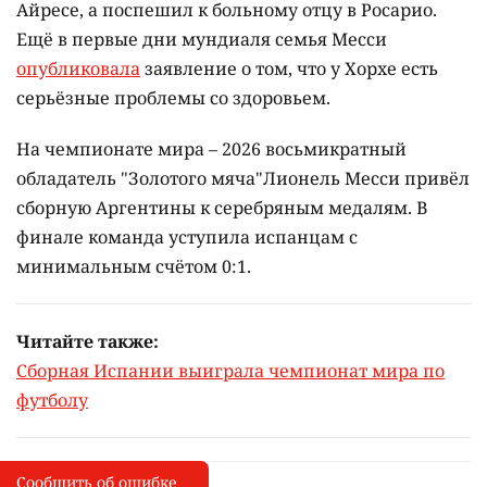
Айресе, а поспешил к больному отцу в Росарио.
Ещё в первые дни мундиаля семья Месси
опубликовала
заявление о том, что у Хорхе есть
серьёзные проблемы со здоровьем.
На чемпионате мира – 2026 восьмикратный
обладатель "Золотого мяча"Лионель Месси привёл
сборную Аргентины к серебряным медалям. В
финале команда уступила испанцам с
минимальным счётом 0:1.
Читайте также:
Сборная Испании выиграла чемпионат мира по
футболу
Сообщить об ошибке
Сообщить об опечатке
I