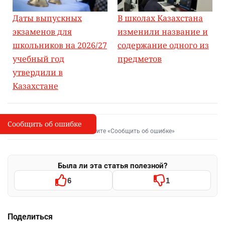
Даты выпускных
В школах Казахстана
экзаменов для
изменили название и
школьников на 2026/27
содержание одного из
учебный год
предметов
утвердили в
Казахстане
Сообщить об ошибке
Сообщить об опечатке
I
Выделите фрагмент и нажмите «Сообщить об ошибке»
Была ли эта статья полезной?
6
1
Поделиться