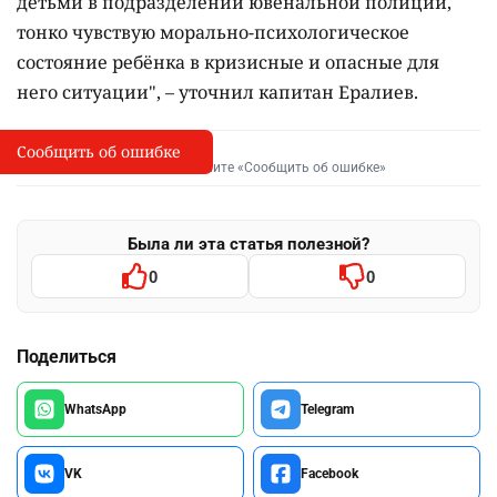
детьми в подразделении ювенальной полиции,
тонко чувствую морально-психологическое
состояние ребёнка в кризисные и опасные для
него ситуации", – уточнил капитан Ералиев.
Сообщить об ошибке
Сообщить об опечатке
I
Выделите фрагмент и нажмите «Сообщить об ошибке»
Была ли эта статья полезной?
0
0
Поделиться
WhatsApp
Telegram
VK
Facebook