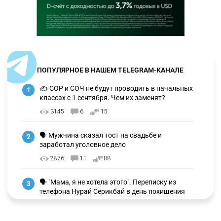
ПОПУЛЯРНОЕ В НАШЕМ TELEGRAM-КАНАЛЕ
✍️ СОР и СОЧ не будут проводить в начальных
1
классах с 1 сентября. Чем их заменят?
3145
6
15
🗣 Мужчина сказал тост на свадьбе и
2
заработал уголовное дело
2876
11
88
🗣 "Мама, я не хотела этого". Переписку из
3
телефона Нурай Серикбай в день похищения
зачитали в суде
2821
0
19