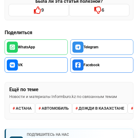
Была ли эта статья полезной?
9
6
Поделиться
WhatsApp
Telegram
VK
Facebook
Ещё по теме
Новости и материалы Informburo.kz по связанным темам
АСТАНА
АВТОМОБИЛЬ
ДОЖДИ В КАЗАХСТАНЕ
М
ПОДПИШИТЕСЬ НА НАС