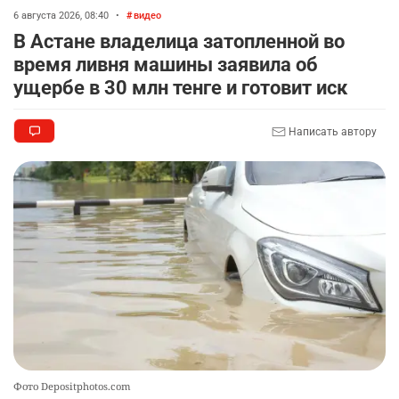
содержание некоторых предметов
6 августа 2026, 08:40
•
видео
2315
3
17
В Астане владелица затопленной во
время ливня машины заявила об
🏇 В Астане наказали мужчину, который ездил
9
ущербе в 30 млн тенге и готовит иск
верхом на лошади
2294
2
37
Написать автору
🤝 Токаев принял главу холдинга "Байтерек"
10
2359
1
22
Фото Depositphotos.com