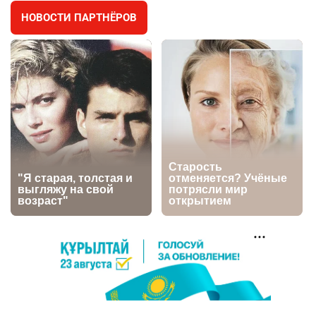
НОВОСТИ ПАРТНЁРОВ
⚠️ Доброе утро, друзья! Предлагаем обзор
4
главных новостей за 4 августа
2694
0
1
🗣Глава государства направил телеграмму
5
соболезнования родным и близким Халық
қаһарманы Ивана Гапича
2701
2
42
🇫🇷 Клуб ПСЖ объявил об открытии своей
6
футбольной академии в Астане
2715
2
39
🚗 Казахстанцев убедили оформить
7
автокредиты за вознаграждение
2693
0
11
💻 В школах Казахстана изменили название и
8