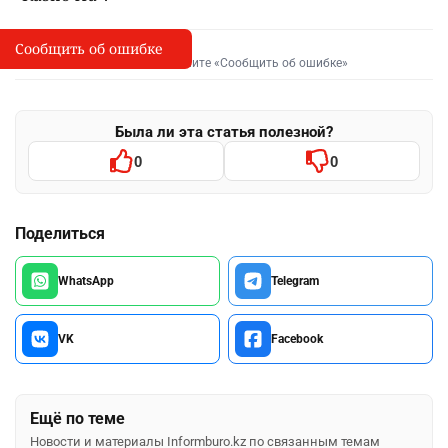
Сообщить об ошибке
Сообщить об опечатке
I
Выделите фрагмент и нажмите «Сообщить об ошибке»
Была ли эта статья полезной?
0
0
Поделиться
WhatsApp
Telegram
VK
Facebook
Ещё по теме
Новости и материалы Informburo.kz по связанным темам