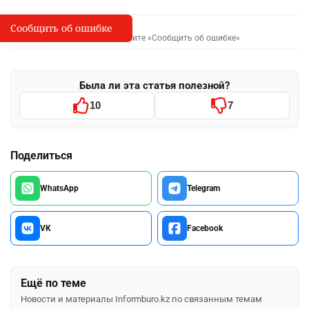
Сообщить об ошибке
Сообщить об опечатке
I
Выделите фрагмент и нажмите «Сообщить об ошибке»
Была ли эта статья полезной?
10
7
Поделиться
WhatsApp
Telegram
VK
Facebook
Ещё по теме
Новости и материалы Informburo.kz по связанным темам