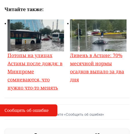
Читайте также:
Потопы на улицах
Ливень в Астане: 70%
Астаны после дождя: в
месячной нормы
Минпроме
осадков выпало за два
сомневаются, что
дня
нужно что-то менять
Сообщить об ошибке
Сообщить об опечатке
I
Выделите фрагмент и нажмите «Сообщить об ошибке»