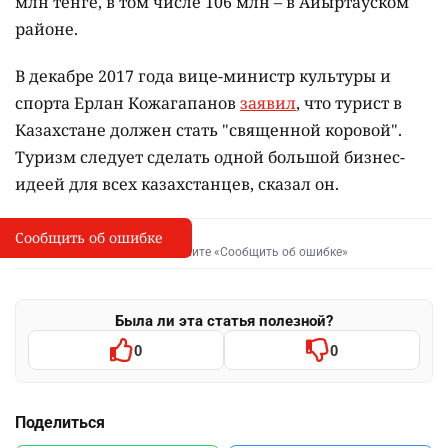
млн тенге, в том числе 106 млн – в Айыртауском
районе.
В декабре 2017 года вице-министр культуры и
спорта Ерлан Кожагапанов
заявил
, что турист в
Казахстане должен стать "священной коровой".
Туризм следует сделать одной большой бизнес-
идеей для всех казахстанцев, сказал он.
Сообщить об ошибке
Сообщить об опечатке
I
Выделите фрагмент и нажмите «Сообщить об ошибке»
Была ли эта статья полезной?
0
0
Поделиться