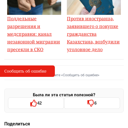
Поддельные
Против иностранца,
разрешения и
заявившего о покупке
медсправки: канал
гражданства
незаконной миграции
Казахстана, возбудили
пресекли в СКО
уголовное дело
Сообщить об ошибке
Сообщить об опечатке
I
Выделите фрагмент и нажмите «Сообщить об ошибке»
Была ли эта статья полезной?
42
6
Поделиться