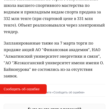
школа высшего спортивного мастерства по
водным и прикладным видам спорта продана за
332 млн тенге (при стартовой цене в 331 млн
тенге). Объект реализовывался через электронный
тендер.
Запланированные также на 7 марта торги по
продаже акций АО "Финансовая академия", НАО
"Алматинский университет энергетики и связи",
"АО "Жезказганский университет имени имени О.
Байконурова" не состоялись из-за отсутствия
заявок.
Сообщить об ошибке
Сообщить об опечатке
I
Выделите фрагмент и нажмите «Сообщить об ошибке»