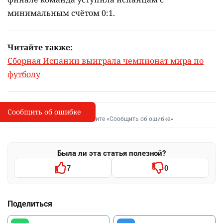
минимальным счётом 0:1.
Читайте также:
Сборная Испании выиграла чемпионат мира по
футболу
Сообщить об ошибке
Сообщить об опечатке
I
Выделите фрагмент и нажмите «Сообщить об ошибке»
Была ли эта статья полезной?
7
0
Поделиться