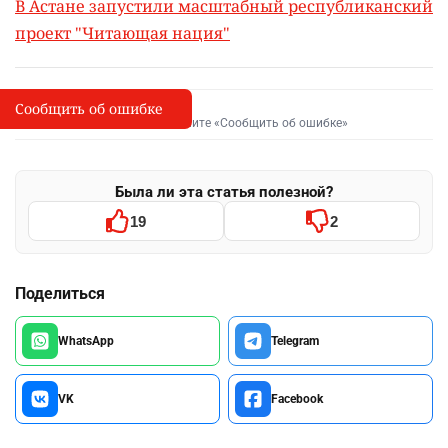
В Астане запустили масштабный республиканский
проект "Читающая нация"
Сообщить об ошибке
Сообщить об опечатке
I
Выделите фрагмент и нажмите «Сообщить об ошибке»
Была ли эта статья полезной?
19
2
Поделиться
WhatsApp
Telegram
VK
Facebook