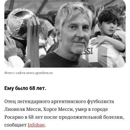
2448
2
26
💻 В школах Казахстана изменили название и
10
содержание некоторых предметов
2472
3
19
Фото с сайта news.sportbox.ru
Ему было 68 лет.
Отец легендарного аргентинского футболиста
Лионеля Месси, Хорсе Месси, умер в городе
Росарио в 68 лет после продолжительной болезни,
сообщает
Infobae
.