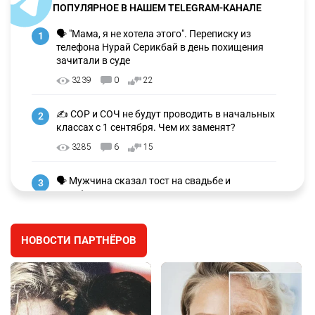
ПОПУЛЯРНОЕ В НАШЕМ TELEGRAM-КАНАЛЕ
🗣 "Мама, я не хотела этого". Переписку из
1
телефона Нурай Серикбай в день похищения
зачитали в суде
3239
0
22
✍️ СОР и СОЧ не будут проводить в начальных
2
классах с 1 сентября. Чем их заменят?
3285
6
15
🗣 Мужчина сказал тост на свадьбе и
3
заработал уголовное дело
3007
11
88
НОВОСТИ ПАРТНЁРОВ
🐏 Скота больше, а мясо дороже. Почему в
4
Казахстане продолжают расти цены на
баранину и конину
2678
5
18