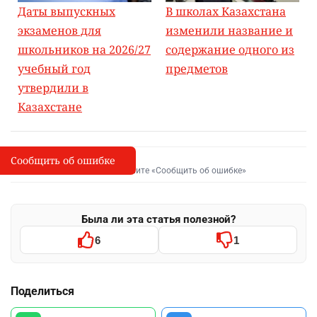
Даты выпускных
В школах Казахстана
экзаменов для
изменили название и
школьников на 2026/27
содержание одного из
учебный год
предметов
утвердили в
Казахстане
Сообщить об ошибке
Сообщить об опечатке
I
Выделите фрагмент и нажмите «Сообщить об ошибке»
Была ли эта статья полезной?
6
1
Поделиться