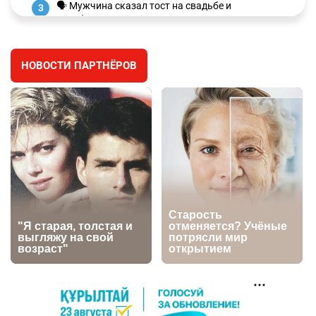
🗣 Мужчина сказал тост на свадьбе и
3
заработал уголовное дело
3039
11
88
НОВОСТИ ПАРТНЁРОВ
🐏 Скота больше, а мясо дороже. Почему в
4
Казахстане продолжают расти цены на
баранину и конину
2733
5
18
⚠️ Доброе утро, друзья! Предлагаем обзор
5
главных новостей за 4 августа
2824
0
1
🗣Глава государства направил телеграмму
6
соболезнования родным и близким Халық
қаһарманы Ивана Гапича
2798
2
42
🇫🇷 Клуб ПСЖ объявил об открытии своей
7
футбольной академии в Астане