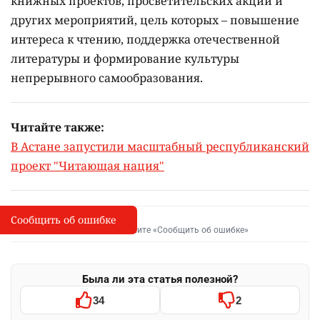
книжных проектов, просветительских акций и
других мероприятий, цель которых –
повышение
интереса к чтению, поддержка отечественной
литературы и формирование культуры
непрерывного самообразования.
Читайте также:
В Астане запустили масштабный республиканский
проект "Читающая нация"
Сообщить об ошибке
Сообщить об опечатке
I
Выделите фрагмент и нажмите «Сообщить об ошибке»
Была ли эта статья полезной?
34
2