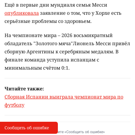
Ещё в первые дни мундиаля семья Месси
опубликовала
заявление о том, что у Хорхе есть
серьёзные проблемы со здоровьем.
На чемпионате мира – 2026 восьмикратный
обладатель "Золотого мяча"Лионель Месси привёл
сборную Аргентины к серебряным медалям. В
финале команда уступила испанцам с
минимальным счётом 0:1.
Читайте также:
Сборная Испании выиграла чемпионат мира по
футболу
Сообщить об ошибке
Сообщить об опечатке
I
Выделите фрагмент и нажмите «Сообщить об ошибке»