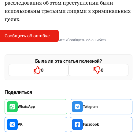
расследования об этом преступлении были
использованы третьими лицами в криминальных
целях.
Сообщить об ошибке
Сообщить об опечатке
I
Выделите фрагмент и нажмите «Сообщить об ошибке»
Была ли эта статья полезной?
0
0
Поделиться
WhatsApp
Telegram
VK
Facebook