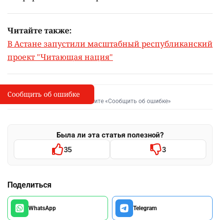
Читайте также:
В Астане запустили масштабный республиканский
проект "Читающая нация"
Сообщить об ошибке
Сообщить об опечатке
I
Выделите фрагмент и нажмите «Сообщить об ошибке»
Была ли эта статья полезной?
35
3
Поделиться
WhatsApp
Telegram