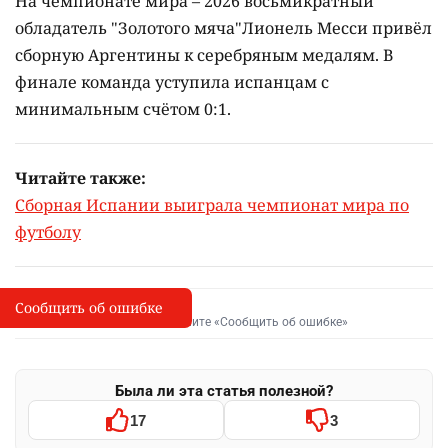
На чемпионате мира – 2026 восьмикратный
обладатель "Золотого мяча"Лионель Месси привёл
сборную Аргентины к серебряным медалям. В
финале команда уступила испанцам с
минимальным счётом 0:1.
Читайте также:
Сборная Испании выиграла чемпионат мира по
футболу
Сообщить об ошибке
Сообщить об опечатке
I
Выделите фрагмент и нажмите «Сообщить об ошибке»
Была ли эта статья полезной?
17
3