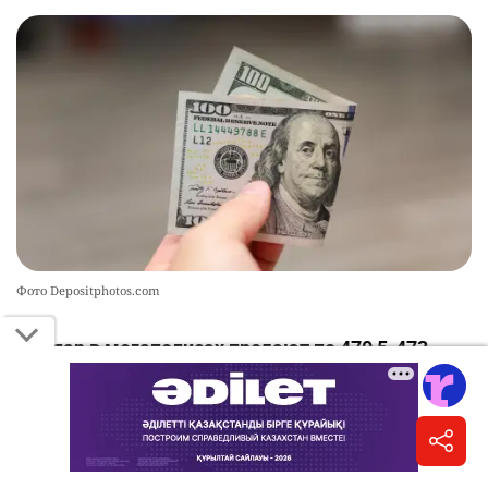
Фото Depositphotos.com
Доллар в мегаполисах продают по 470,5-473
тенге.
Сколько стоит иностранная валюта в обменниках
Казахстана 9 августа, сообщает
Kurs.kz
.