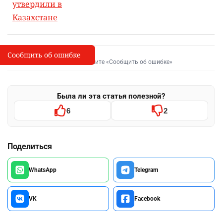
утвердили в
Казахстане
Сообщить об ошибке
Сообщить об опечатке
I
Выделите фрагмент и нажмите «Сообщить об ошибке»
Была ли эта статья полезной?
6
2
Поделиться
WhatsApp
Telegram
VK
Facebook