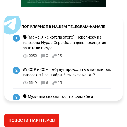
ПОПУЛЯРНОЕ В НАШЕМ TELEGRAM-КАНАЛЕ
🗣 "Мама, я не хотела этого". Переписку из
1
телефона Нурай Серикбай в день похищения
зачитали в суде
3353
0
25
✍️ СОР и СОЧ не будут проводить в начальных
2
классах с 1 сентября. Чем их заменят?
3349
6
15
🗣 Мужчина сказал тост на свадьбе и
3
заработал уголовное дело
3048
11
88
НОВОСТИ ПАРТНЁРОВ
🐏 Скота больше, а мясо дороже. Почему в
4