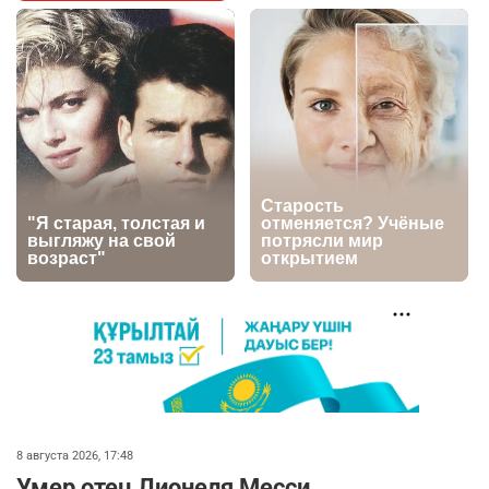
Казахстане продолжают расти цены на
баранину и конину
2752
5
18
⚠️ Доброе утро, друзья! Предлагаем обзор
5
главных новостей за 4 августа
2832
0
1
🗣Глава государства направил телеграмму
6
соболезнования родным и близким Халық
қаһарманы Ивана Гапича
2801
2
42
🇫🇷 Клуб ПСЖ объявил об открытии своей
7
футбольной академии в Астане
2845
2
40
👀 Опубликован список обладателей
8
8 августа 2026, 17:48
образовательных грантов
Умер отец Лионеля Месси