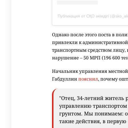
Публикация от СҚО әкімдігі (@sko_ak
Однако после этого поста в пол
привлекли к административной 
транспортным средством лицу, 
нарушение – 50 МРП (196 600 тен
Начальник управления местной
Габдуллин
пояснил
, почему ош
"Отец, 34-летний житель 
управлению транспортом 
грунтом. Мы понимаем: о
такие действия, в первую 