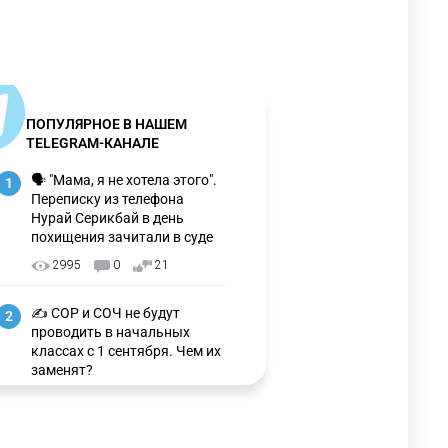
ПОПУЛЯРНОЕ В НАШЕМ
TELEGRAM-КАНАЛЕ
🗣 "Мама, я не хотела этого".
1
Переписку из телефона
Нурай Серикбай в день
похищения зачитали в суде
2995
0
21
✍️ СОР и СОЧ не будут
2
проводить в начальных
классах с 1 сентября. Чем их
заменят?
3189
6
15
🗣 Мужчина сказал тост на