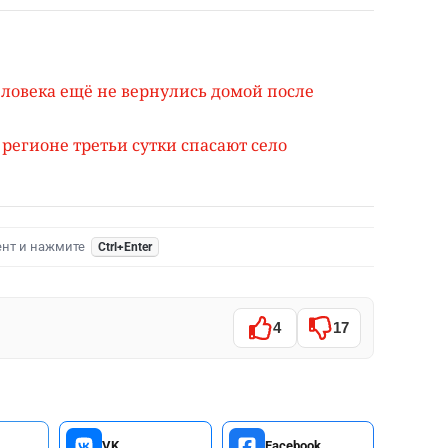
еловека ещё не вернулись домой после
 регионе третьи сутки спасают село
ент и нажмите
Ctrl+Enter
4
17
VK
Facebook