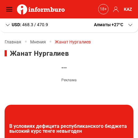
KAZ
USD:
468.3 / 470.9
Алматы
+27
C
Главная
Мнения
Жанат Нургалиев
Жанат Нургалиев
В условиях дефицита республиканского бюджета
высокий курс тенге невыгоден