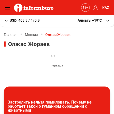
KAZ
USD:
468.3 / 470.9
Алматы
+19
C
Главная
Мнения
Олжас Жораев
Олжас Жораев
Застрелить нельзя помиловать. Почему не
работает закон о гуманном обращении с
животными