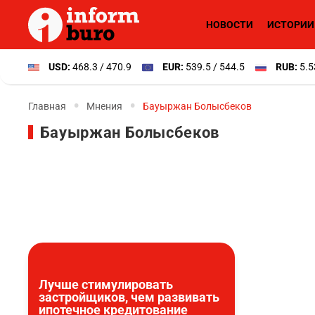
НОВОСТИ
ИСТОРИИ
USD:
468.3 / 470.9
EUR:
539.5 / 544.5
RUB:
5.5
Главная
Мнения
Бауыржан Болысбеков
Бауыржан Болысбеков
Лучше стимулировать
застройщиков, чем развивать
ипотечное кредитование