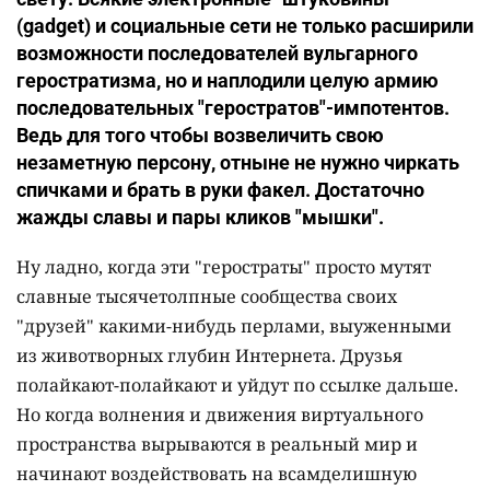
(gadget) и социальные сети не только расширили
возможности последователей вульгарного
геростратизма, но и наплодили целую армию
последовательных "геростратов"-импотентов.
Ведь для того чтобы возвеличить свою
незаметную персону, отныне не нужно чиркать
спичками и брать в руки факел. Достаточно
жажды славы и пары кликов "мышки".
Ну ладно, когда эти "геростраты" просто мутят
славные тысячетолпные сообщества своих
"друзей" какими-нибудь перлами, выуженными
из животворных глубин Интернета. Друзья
полайкают-полайкают и уйдут по ссылке дальше.
Но когда волнения и движения виртуального
пространства вырываются в реальный мир и
начинают воздействовать на всамделишную