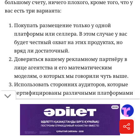
большому счету, ничего плохого, кроме того, что у
вас есть три варианта:
Покупать размещение только у одной
платформы или селлера. В этом случае у вас
будет честный охват на этих продуктах, но
вряд ли достаточный.
Довериться вашему рекламному партнёру в
лице агентства и его математическим
моделям, о которых мы говорили чуть выше.
Использовать сторонних аудиторов, которые
сертифицированы различными платформами
и IT-компаниями. Да, это непросто,
небесплатно, что, в конечном счёте, повышает
стоимость и без того недешёвое размещение в
интернет-среде (по нашим оценкам,
видеореклама в интернете как минимум в три