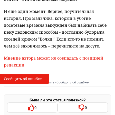
И ещё один момент. Вернее, поучительная
история. Про мальчика, который в убогие
досетевые времена вынужден был набивать себе
цену дедовским способом - постоянно будоража
соседей криком "Волки!" Если кто-то не помнит,
чем всё закончилось – перечитайте на досуге.
Мнение автора может не совпадать с позицией
редакции.
Сообщить об ошибке
Сообщить об опечатке
I
Выделите фрагмент и нажмите «Сообщить об ошибке»
Была ли эта статья полезной?
0
0