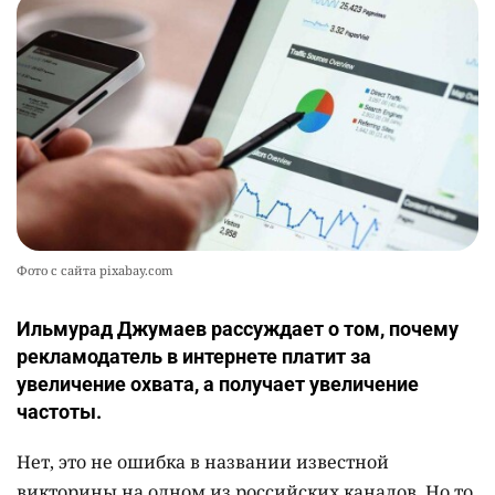
🪱 "Мы думаем, что правим миром, но это не
10
так". Как дьявольские черви меняют наше
представление о жизни на Земле
2370
0
13
Фото с сайта pixabay.com
Ильмурад Джумаев рассуждает о том, почему
рекламодатель в интернете платит за
увеличение охвата, а получает увеличение
частоты.
Нет, это не ошибка в названии известной
викторины на одном из российских каналов. Но то,