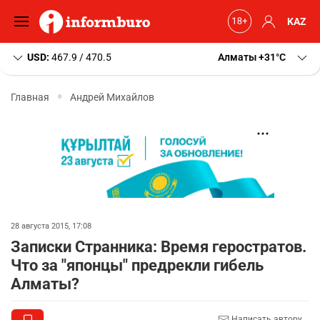
KAZ
USD:
467.9 / 470.5
Алматы
+31
C
Главная
Андрей Михайлов
28 августа 2015, 17:08
Записки Странника: Время геростратов.
Что за "японцы" предрекли гибель
Алматы?
Написать автору