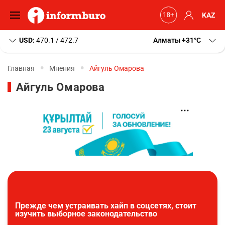
KAZ
USD:
470.1 / 472.7
Алматы
+31
C
Главная
Мнения
Айгуль Омарова
Айгуль Омарова
Прежде чем устраивать хайп в соцсетях, стоит
изучить выборное законодательство