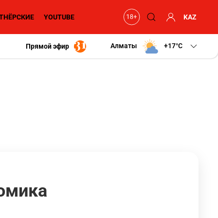
ТНЁРСКИЕ
YOUTUBE
KAZ
Алматы
+17
C
Прямой эфир
номика