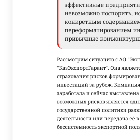
эффективные предприятия
невозможно поспорить, н
конкретным содержанием
переформатированием инс
привычные конъюнктурны
Рассмотрим ситуацию с АО "Экс
"КазЭкспортГарант". Она являе
страхования рисков формирован
инвестиций за рубеж. Компания 
заработала и сейчас выставлен
возможных рисков является од
государственной политики развит
деятельности или передача её 
бессистемность экспортной пол