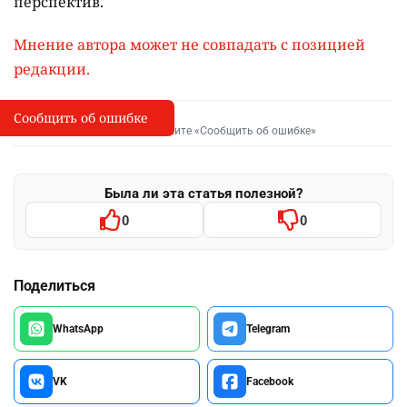
перспектив.
Мнение автора может не совпадать с позицией
редакции.
Сообщить об ошибке
Сообщить об опечатке
I
Выделите фрагмент и нажмите «Сообщить об ошибке»
Была ли эта статья полезной?
0
0
Поделиться
WhatsApp
Telegram
VK
Facebook