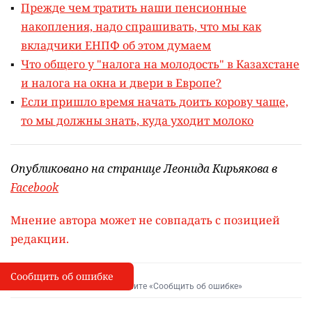
Прежде чем тратить наши пенсионные
накопления, надо спрашивать, что мы как
вкладчики ЕНПФ об этом думаем
Что общего у "налога на молодость" в Казахстане
и налога на окна и двери в Европе?
Если пришло время начать доить корову чаще,
то мы должны знать, куда уходит молоко
Опубликовано на странице Леонида Кирьякова в
Facebook
Мнение автора может не совпадать с позицией
редакции.
Сообщить об ошибке
Сообщить об опечатке
I
Выделите фрагмент и нажмите «Сообщить об ошибке»