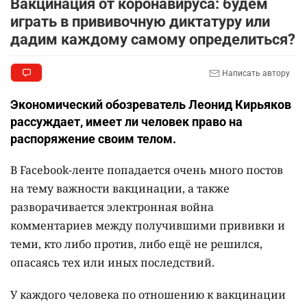
Вакцинация от коронавируса: будем
играть в прививочную диктатуру или
🏠 Оправданному пастуху из Актобе подарили
9
дадим каждому самому определиться?
квартиру
2334
7
72
Написать автору
🎬 Умер известный казахстанский
10
Экономический обозреватель Леонид Кирьяков
кинорежиссёр Ардак Амиркулов
рассуждает, имеет ли человек право на
2315
0
50
распоряжение своим телом.
В Facebook-ленте попадается очень много постов
на тему важности вакцинации, а также
разворачивается электронная война
комментариев между получившими прививки и
теми, кто либо против, либо ещё не решился,
опасаясь тех или иных последствий.
У каждого человека по отношению к вакцинации