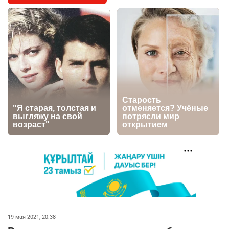
футбольной академии в Астане
2639
2
39
🇺🇸🇯🇵 США и Япония провели совместную
5
интервенцию для спасения иены
2693
1
16
💬 Димаш Кудайберген ответил на критику
6
нового клипа
2722
6
77
🐏 Скота больше, а мясо дороже. Почему в
7
Казахстане продолжают расти цены на
баранину и конину
2445
5
17
🗣 620 человек освободили из колоний по
8
амнистии
19 мая 2021, 20:38
2341
3
18