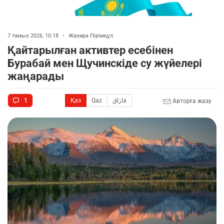
7 тамыз 2026, 10:18
•
Жазира Пірімқұл
Қайтарылған активтер есебінен
Бурабай мен Щучинскіде су жүйелері
жаңарады
1
Қаз
Qaz
قازاق
Авторға жазу