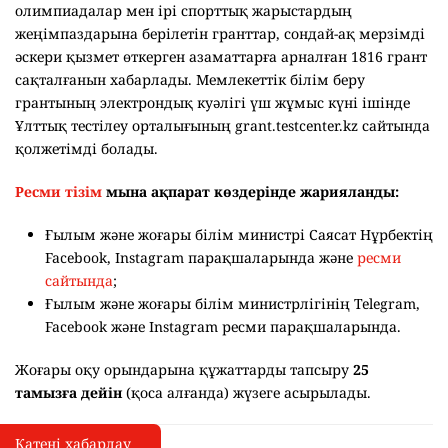
олимпиадалар мен ірі спорттық жарыстардың
жеңімпаздарына берілетін гранттар, сондай-ақ мерзімді
әскери қызмет өткерген азаматтарға арналған 1816 грант
сақталғанын хабарлады. Мемлекеттік білім беру
грантының электрондық куәлігі үш жұмыс күні ішінде
Ұлттық тестілеу орталығының grant.testcenter.kz сайтында
қолжетімді болады.
Ресми тізім
мына ақпарат көздерінде жарияланды:
Ғылым және жоғары білім министрі Саясат Нұрбектің
Facebook, Instagram парақшаларында және
ресми
сайтында
;
Ғылым және жоғары білім министрлігінің Telegram,
Facebook және Instagram ресми парақшаларында.
Жоғары оқу орындарына құжаттарды тапсыру
25
тамызға дейін
(қоса алғанда) жүзеге асырылады.
Қатені хабарлау
Қате туралы хабарлау
I