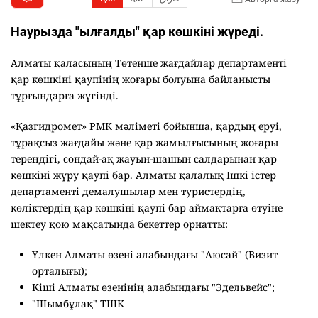
Наурызда "ылғалды" қар көшкіні жүреді.
Алматы қаласының Төтенше жағдайлар департаменті
қар көшкіні қаупінің жоғары болуына байланысты
тұрғындарға жүгінді.
«Қазгидромет» РМК мәліметі бойынша, қардың еруі,
тұрақсыз жағдайы және қар жамылғысының жоғары
тереңдігі, сондай-ақ жауын-шашын салдарынан қар
көшкіні жүру қаупі бар. Алматы қалалық Ішкі істер
департаменті демалушылар мен туристердің,
көліктердің қар көшкіні қаупі бар аймақтарға өтуіне
шектеу қою мақсатында бекеттер орнатты:
Үлкен Алматы өзені алабындағы "Аюсай" (Визит
орталығы);
Кіші Алматы өзенінің алабындағы "Эдельвейс";
"Шымбұлақ" ТШК