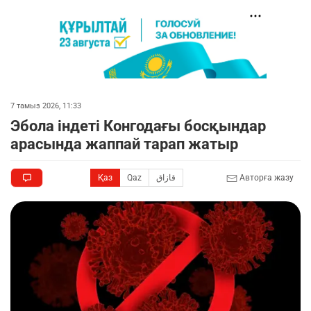
7 тамыз 2026, 11:33
Эбола індеті Конгодағы босқындар
арасында жаппай тарап жатыр
Қаз
Qaz
قازاق
Авторға жазу