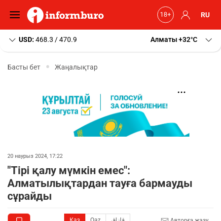
RU
USD:
468.3 / 470.9
Алматы
+32
C
Басты бет
Жаңалықтар
20 наурыз 2024, 17:22
"Тірі қалу мүмкін емес":
Алматылықтардан тауға бармауды
сұрайды
Қаз
Qaz
قازاق
Авторға жазу