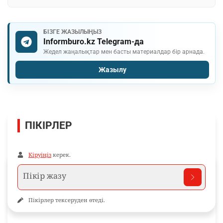
БІЗГЕ ЖАЗЫЛЫҢЫЗ
Informburo.kz Telegram-да
Жедел жаңалықтар мен басты материалдар бір арнада.
Жазылу
ПІКІРЛЕР
Кіруіңіз
керек.
Пікірлер тексеруден өтеді.