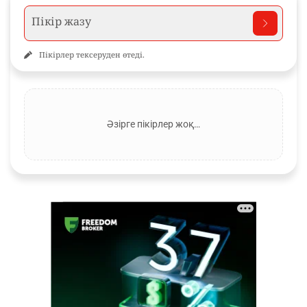
Пікірлер тексеруден өтеді.
Әзірге пікірлер жоқ…