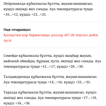
Петропавлда құбылмалы бұлтты, жауын-шашынсыз,
күндіз екпінді жел соғады. Ауа температурасы түнде
+10...+12, күндіз +23...+25.
Оқи отырыңыз:
Қазақстан қор биржасында доллар 467,48 теңгеге дейін
түсті
Семейде құбылмалы бұлтты, күндіз жаңбыр жауып,
найзағай ойнайды, бұршақ түсіп, екпінді жел соғады. Ауа
температурасы түнде +15...+17, күндіз +28...+30.
Талдықорғанда құбылмалы бұлтты, жауын-шашынсыз.
Ауа температурасы түнде +14...+16, күндіз +33...+35.
Таразда құбылмалы бұлтты, жауын-шашынсыз, күндіз
екпінді жел соғады. Ауа температурасы түнде +17...+19,
күндіз +34...+36.