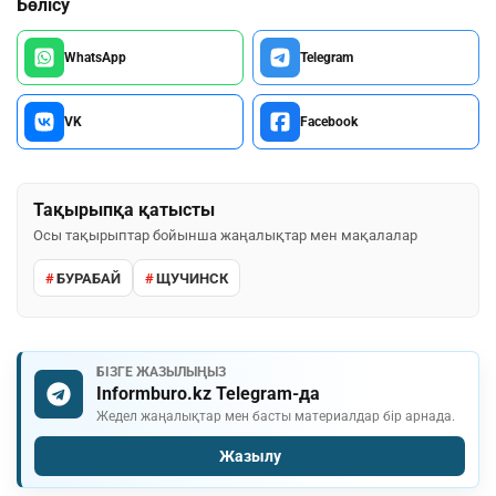
Бөлісу
WhatsApp
Telegram
VK
Facebook
Тақырыпқа қатысты
Осы тақырыптар бойынша жаңалықтар мен мақалалар
БУРАБАЙ
ЩУЧИНСК
БІЗГЕ ЖАЗЫЛЫҢЫЗ
Informburo.kz Telegram-да
Жедел жаңалықтар мен басты материалдар бір арнада.
Жазылу