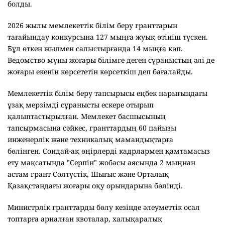
болды.
2026 жылы мемлекеттік білім беру гранттарын
тағайындау конкурсына 127 мыңға жуық өтініш түскен.
Бұл өткен жылмен салыстырғанда 14 мыңға көп.
Ведомство мұны жоғары білімге деген сұраныстың әлі де
жоғары екенін көрсететін көрсеткіш деп бағалайды.
Мемлекеттік білім беру тапсырысы еңбек нарығындағы
ұзақ мерзімді сұранысты ескере отырып
қалыптастырылған. Мемлекет басшысының
тапсырмасына сәйкес, гранттардың 60 пайызы
инженерлік және техникалық мамандықтарға
бөлінген. Сондай-ақ өңірлерді кадрлармен қамтамасыз
ету мақсатында "Серпін" жобасы аясында 2 мыңнан
астам грант Солтүстік, Шығыс және Орталық
Қазақстандағы жоғары оқу орындарына бөлінді.
Министрлік гранттарды бөлу кезінде әлеуметтік осал
топтарға арналған квоталар, халықаралық