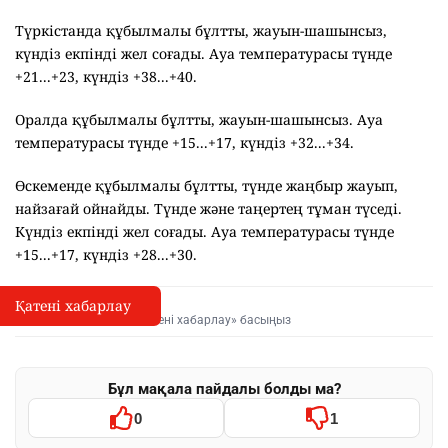
Түркістанда құбылмалы бұлтты, жауын-шашынсыз,
күндіз екпінді жел соғады. Ауа температурасы түнде
+21...+23, күндіз +38...+40.
Оралда құбылмалы бұлтты, жауын-шашынсыз. Ауа
температурасы түнде +15...+17, күндіз +32...+34.
Өскеменде құбылмалы бұлтты, түнде жаңбыр жауып,
найзағай ойнайды. Түнде және таңертең тұман түседі.
Күндіз екпінді жел соғады. Ауа температурасы түнде
+15...+17, күндіз +28...+30.
Қатені хабарлау
Қате туралы хабарлау
I
Мәтінді белгілеп, «Қатені хабарлау» басыңыз
Бұл мақала пайдалы болды ма?
0
1