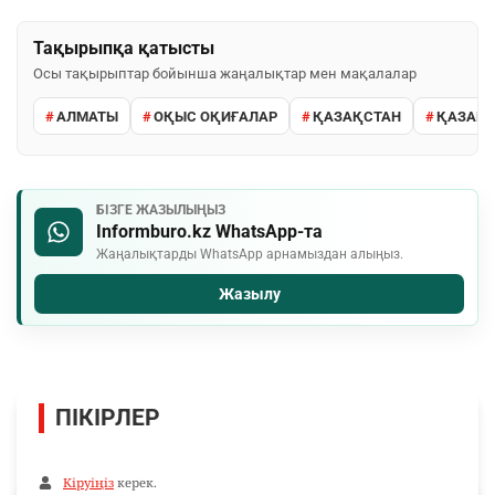
Тақырыпқа қатысты
Осы тақырыптар бойынша жаңалықтар мен мақалалар
АЛМАТЫ
ОҚЫС ОҚИҒАЛАР
ҚАЗАҚСТАН
ҚАЗАҚС
БІЗГЕ ЖАЗЫЛЫҢЫЗ
Informburo.kz WhatsApp-та
Жаңалықтарды WhatsApp арнамыздан алыңыз.
Жазылу
ПІКІРЛЕР
Кіруіңіз
керек.