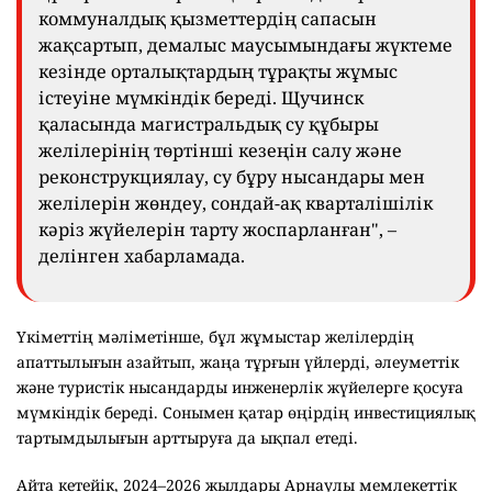
коммуналдық қызметтердің сапасын
жақсартып, демалыс маусымындағы жүктеме
кезінде орталықтардың тұрақты жұмыс
істеуіне мүмкіндік береді. Щучинск
қаласында магистральдық су құбыры
желілерінің төртінші кезеңін салу және
реконструкциялау, су бұру нысандары мен
желілерін жөндеу, сондай-ақ кварталішілік
кәріз жүйелерін тарту жоспарланған", –
делінген хабарламада.
Үкіметтің мәліметінше, бұл жұмыстар желілердің
апаттылығын азайтып, жаңа тұрғын үйлерді, әлеуметтік
және туристік нысандарды инженерлік жүйелерге қосуға
мүмкіндік береді. Сонымен қатар өңірдің инвестициялық
тартымдылығын арттыруға да ықпал етеді.
Айта кетейік, 2024–2026 жылдары Арнаулы мемлекеттік