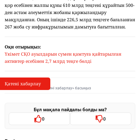
қор есебінен жалпы құны 610 млрд теңгені құрайтын 500-
ден астам әлеуметтік жобаны қаржыландыру
мақұлданған. Оның ішінде 226,5 млрд теңгеге бағаланған
267 жоба су инфрақұрылымын дамытуға бағытталған.
Оқи отырыңыз:
Үкімет СҚО ауылдарын сумен қамтуға қайтарылған
активтер есебінен 2,7 млрд теңге бөлді
Қатені хабарлау
Қате туралы хабарлау
I
Мәтінді белгілеп, «Қатені хабарлау» басыңыз
Бұл мақала пайдалы болды ма?
0
0