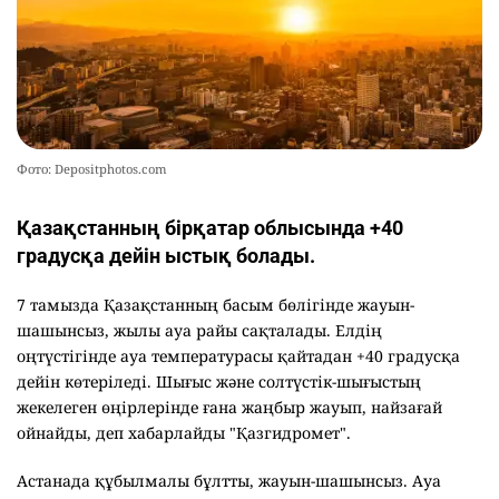
Фото: Depositphotos.com
Қазақстанның бірқатар облысында +40
градусқа дейін ыстық болады.
7 тамызда Қазақстанның басым бөлігінде жауын-
шашынсыз, жылы ауа райы сақталады. Елдің
оңтүстігінде ауа температурасы қайтадан +40 градусқа
дейін көтеріледі. Шығыс және солтүстік-шығыстың
жекелеген өңірлерінде ғана жаңбыр жауып, найзағай
ойнайды, деп хабарлайды "Қазгидромет".
Астанада құбылмалы бұлтты, жауын-шашынсыз. Ауа