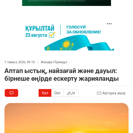
7 тамыз 2026, 09:10
•
Жазира Пірімқұл
Аптап ыстық, найзағай және дауыл:
бірнеше өңірде ескерту жарияланды
Қаз
Qaz
قازاق
Авторға жазу