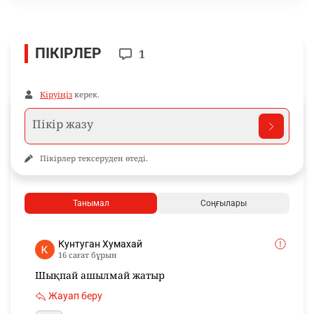
ПІКІРЛЕР
1
Кіруіңіз
керек.
Пікірлер тексеруден өтеді.
Танымал
Соңғылары
Кунтуган Хумахай
16 сағат бұрын
Шықпай ашылмай жатыр
Жауап беру