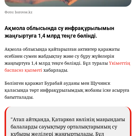
Фото: borovoe.kz
Ақмола облысында су инфрақұрылымын
жаңғыртуға 1,4 млрд теңге бөлінді.
Ақмола облысында қайтарылған активтер қаражаты
есебінен сумен жабдықтау және су бұру жүйелерін
жаңғыртуға 1,4 млрд теңге бөлінді. Бұл туралы
Үкіметтің
баспасөз қызметі
хабарлады.
Бөлінген қаражат Бурабай ауданы мен Щучинск
қаласында төрт инфрақұрылымдық жобаны іске асыруға
бағытталады.
"Атап айтқанда, Қатаркөл көлінің маңындағы
балаларды сауықтыру орталықтарының су
құбыры желілері жаңғыртылады. Бұл