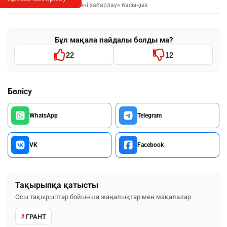
Мәтінді белгілеп, «Қатені хабарлау» басыңыз
Бұл мақала пайдалы болды ма?
22
12
Бөлісу
WhatsApp
Telegram
VK
Facebook
Тақырыпқа қатысты
Осы тақырыптар бойынша жаңалықтар мен мақалалар
ГРАНТ