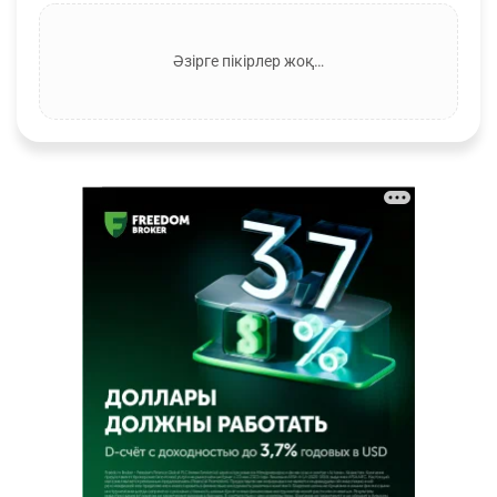
Әзірге пікірлер жоқ…