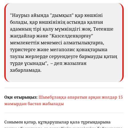
"Наурыз айында "дымқыл" қар көшкіні
болады, қар көшкінінің астында қалған
адамның тірі қалу мүмкіндігі жоқ. Төтенше
жағдайлар және "Казселденқорғау"
мемлекеттік мекемесі алматылықтарға,
туристерге және мегаполис қонақтарына
таулы жерлерде серуендеуге бармауды қатаң
түрде ұсынады", – деп жазылған
хабарламада.
Оқи отырыңыз:
Шымбұлаққа апаратын арқан жолдар 15
мамырдан бастап жабылады
Сонымен қатар, құтқарушылар қала тұрғындарына