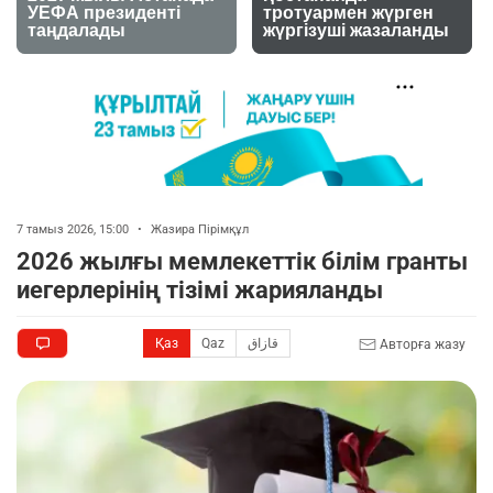
7 тамыз 2026, 15:00
•
Жазира Пірімқұл
2026 жылғы мемлекеттік білім гранты
иегерлерінің тізімі жарияланды
Қаз
Qaz
قازاق
Авторға жазу