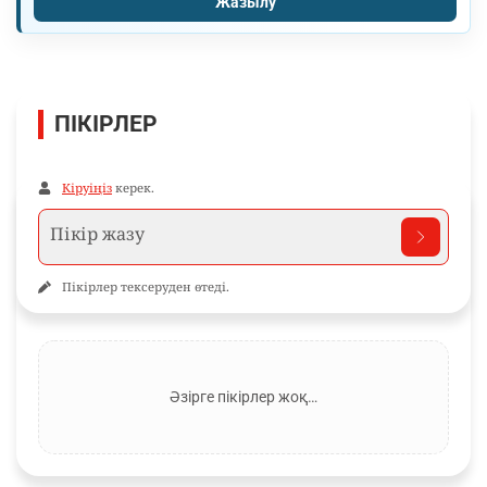
Жазылу
ПІКІРЛЕР
Кіруіңіз
керек.
Пікірлер тексеруден өтеді.
Әзірге пікірлер жоқ…