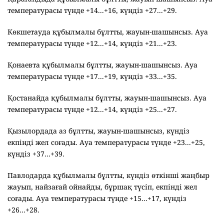
температурасы түнде +14...+16, күндіз +27...+29.
Көкшетауда құбылмалы бұлтты, жауын-шашынсыз. Ауа
температурасы түнде +12...+14, күндіз +21...+23.
Қонаевта құбылмалы бұлтты, жауын-шашынсыз. Ауа
температурасы түнде +17...+19, күндіз +33...+35.
Қостанайда құбылмалы бұлтты, жауын-шашынсыз. Ауа
температурасы түнде +12...+14, күндіз +25...+27.
Қызылордада аз бұлтты, жауын-шашынсыз, күндіз
екпінді жел соғады. Ауа температурасы түнде +23...+25,
күндіз +37...+39.
Павлодарда құбылмалы бұлтты, күндіз өткінші жаңбыр
жауып, найзағай ойнайды, бұршақ түсіп, екпінді жел
соғады. Ауа температурасы түнде +15...+17, күндіз
+26...+28.