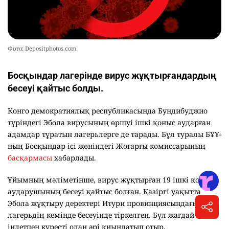
Фото: Depositphotos.com
Босқындар лагерінде вирус жұқтырғандардың
бесеуі қайтыс болды.
Конго демократиялық республикасында Бундибуджио
түріндегі Эбола вирусының өршуі ішкі қоныс аударған
адамдар тұратын лагерьлерге де тарады. Бұл туралы БҰҰ-
ның Босқындар ісі жөніндегі Жоғарғы комиссарының
басқармасы
хабарлады.
Ұйымның мәліметінше, вирус жұқтырған 19 ішкі қоныс
аударушының бесеуі қайтыс болған. Қазіргі уақытта
Эбола жұқтыру деректері Итури провинциясындағы 69
лагерьдің кемінде бесеуінде тіркелген. Бұл жағдай
індетпен күресті одан әрі қиындатып отыр.