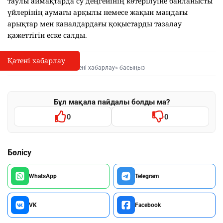
таулы аймақтарда су деңгейінің көтерілуіне байланысты
үйлерінің аумағы арқылы немесе жақын маңдағы
арықтар мен каналдардағы қоқыстарды тазалау
қажеттігін еске салды.
Қатені хабарлау
Қате туралы хабарлау
I
Мәтінді белгілеп, «Қатені хабарлау» басыңыз
Бұл мақала пайдалы болды ма?
0
0
Бөлісу
WhatsApp
Telegram
VK
Facebook