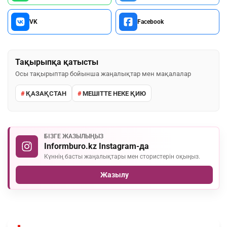
VK
Facebook
Тақырыпқа қатысты
Осы тақырыптар бойынша жаңалықтар мен мақалалар
ҚАЗАҚСТАН
МЕШІТТЕ НЕКЕ ҚИЮ
БІЗГЕ ЖАЗЫЛЫҢЫЗ
Informburo.kz Instagram-да
Күннің басты жаңалықтары мен стористерін оқыңыз.
Жазылу