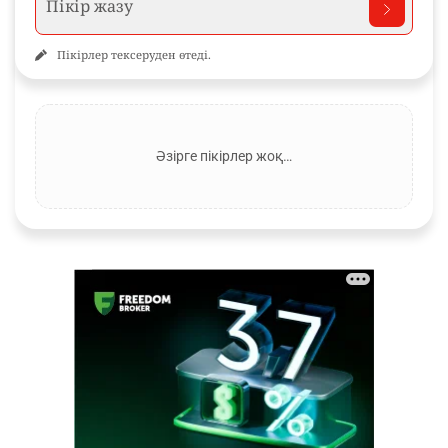
Пікірлер тексеруден өтеді.
Әзірге пікірлер жоқ…