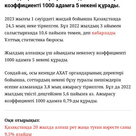
коэффициенті 1000 адамға 5 некені құрады.
2023 жылғы 1 сәуірдегі жағдай бойынша Қазақстанда
24,5 мың неке тіркелген. Бұл 2022 жылдың 3 айымен
салыстырғанда 10,6 пайызға төмен, деп
хабарлады
Ұлттық статистика бюросы.
Жылдың алғашқы үш айындағы некелесу коэффициенті
1000 адамға 5 некені құрады.
Сондай-ақ, осы кезеңде АХАТ органдарының деректері
бойынша, соттардың некені бұзу туралы шешімдерін
есепке алмағанда 3,8 мың ажырасу тіркелген. Бұл да 2022
жылдың тиісті деңгейінен 5,6 пайызға аз. Ажырасу
коэффициенті 1000 адамға 0,79-ды құрады.
Оқи отырыңыз:
Қазақстанда 20 жылда алғаш рет жаңа туған нәресте саны
9,5% азайды