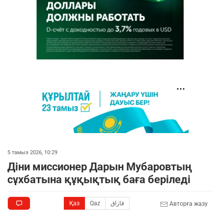
5 тамыз 2026, 10:29
Діни миссионер Дарын Мубаровтың
сұхбатына құқықтық баға беріледі
Қаз
Qaz
قازاق
Авторға жазу