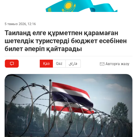
5 тамыз 2026, 12:16
Таиланд елге құрметпен қарамаған
шетелдік туристерді бюджет есебінен
билет әперіп қайтарады
Қаз
Qaz
قازاق
Авторға жазу