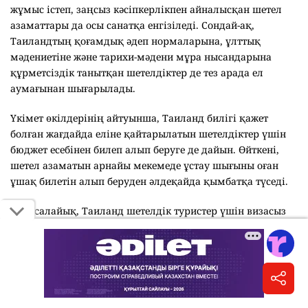
жұмыс істеп, заңсыз кәсіпкерлікпен айналысқан шетел
азаматтары да осы санатқа енгізіледі. Сондай-ақ,
Таиландтың қоғамдық әдеп нормаларына, ұлттық
мәдениетіне және тарихи-мәдени мұра нысандарына
құрметсіздік танытқан шетелдіктер де тез арада ел
аумағынан шығарылады.
Үкімет өкілдерінің айтуынша, Таиланд билігі қажет
болған жағдайда еліне қайтарылатын шетелдіктер үшін
бюджет есебінен билеп алып беруге де дайын. Өйткені,
шетел азаматын арнайы мекемеде ұстау шығыны оған
ұшақ билетін алып беруден әлдеқайда қымбатқа түседі.
Еске салайық, Таиланд шетелдік туристер үшін визасыз
режимді 30 күнге қысқартты. Мұны ел билігі Таиландқа
кеп, заңсыз жұмыс істеп, тәртіп бұзатын шетелдіктердің
санының өскенімен
байланыстырды
.
Оқи отырыңыз: