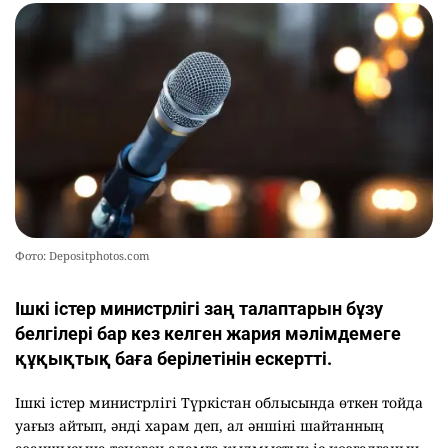
Фото: Depositphotos.com
Ішкі істер министрлігі заң талаптарын бұзу
белгілері бар кез келген жария мәлімдемеге
құқықтық баға берілетінін ескертті.
Ішкі істер министрлігі Түркістан облысында өткен тойда
уағыз айтып, әнді харам деп, ал әншіні шайтанның