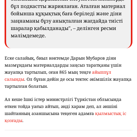
бұл подкастты жариялаған. Аталған материал
бойынша құқықтық баға беріледі және діни
заңнаманы бұзу анықталған жағдайда тиісті
шаралар қабылданады", – делінген ресми
мәлімдемеде.
Еске салайық, биыл көктемде Дарын Мубаров діни
мазмұндағы материалдарды заңсыз таратқаны үшін
жауапқа тартылып, оған 865 мың теңге
айыппұл
салынды
. Ол бұған дейін де осы тектес әкімшілік жауапқа
тартылған болатын.
Ал кеше Ішкі істер министрлігі Түркістан облысында
өткен тойда уағыз айтып, әнді харам деп, ал әншіні
шайтанның азаншысына теңеген адамға
қылмыстық іс
қозғады
.