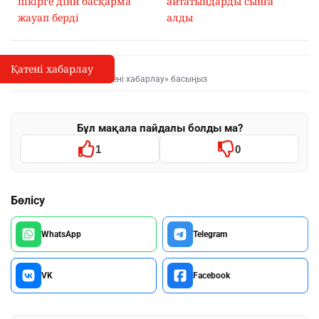
пікірге діни басқарма
айтатындарды сынға
жауап берді
алды
Қатені хабарлау
Қате туралы хабарлау
I
Мәтінді белгілеп, «Қатені хабарлау» басыңыз
Бұл мақала пайдалы болды ма?
1
0
Бөлісу
WhatsApp
Telegram
VK
Facebook