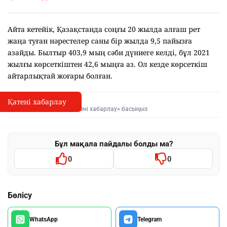
Айта кетейік, Қазақстанда соңғы 20 жылда алғаш рет
жаңа туған нәрестелер саны бір жылда 9,5 пайызға
азайды. Былтыр 403,9 мың сәби дүниеге келді, бұл 2021
жылғы көрсеткіштен 42,6 мыңға аз. Ол кезде көрсеткіш
айтарлықтай жоғары болған.
Қатені хабарлау
Қате туралы хабарлау
I
Мәтінді белгілеп, «Қатені хабарлау» басыңыз
Бұл мақала пайдалы болды ма?
0
0
Бөлісу
WhatsApp
Telegram