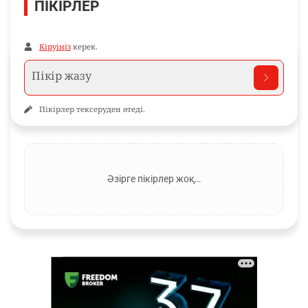
ПІКІРЛЕР
Кіруіңіз
керек.
Пікірлер тексеруден өтеді.
Әзірге пікірлер жоқ…