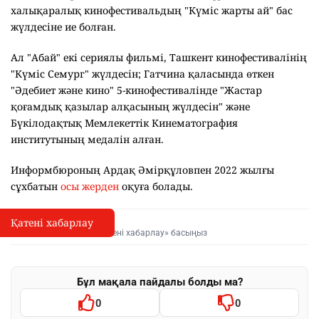
халықаралық кинофестивальдың "Күміс жарты ай" бас
жүлдесіне ие болған.
Ал "Абай" екі сериялы фильмі, Ташкент кинофестивалінің
"Күміс Семург" жүлдесін; Гатчина қаласында өткен
"Әдебиет және кино" 5-кинофестивалінде "Жастар
қоғамдық қазылар алқасының жүлдесін" және
Бүкілодақтық Мемлекеттік Кинематография
институтының медалін алған.
Информбюроның Ардақ Әмірқұловпен 2022 жылғы
сұхбатын
осы жерден
оқуға болады.
Қатені хабарлау
Қате туралы хабарлау
I
Мәтінді белгілеп, «Қатені хабарлау» басыңыз
Бұл мақала пайдалы болды ма?
0
0