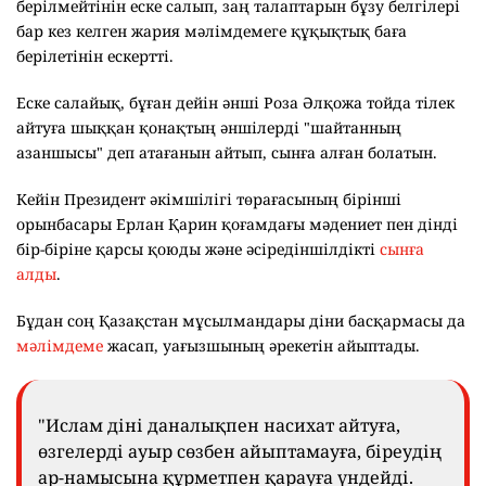
берілмейтінін еске салып, заң талаптарын бұзу белгілері
бар кез келген жария мәлімдемеге құқықтық баға
берілетінін ескертті.
Еске салайық, бұған дейін әнші Роза Әлқожа тойда тілек
айтуға шыққан қонақтың әншілерді "шайтанның
азаншысы" деп атағанын айтып, сынға алған болатын.
Кейін Президент әкімшілігі төрағасының бірінші
орынбасары Ерлан Қарин қоғамдағы мәдениет пен дінді
бір-біріне қарсы қоюды және әсіредіншілдікті
сынға
алды
.
Бұдан соң Қазақстан мұсылмандары діни басқармасы да
мәлімдеме
жасап, уағызшының әрекетін айыптады.
"Ислам діні даналықпен насихат айтуға,
өзгелерді ауыр сөзбен айыптамауға, біреудің
ар-намысына құрметпен қарауға үндейді.