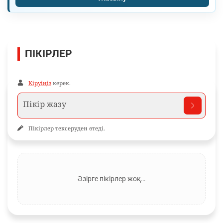
ПІКІРЛЕР
Кіруіңіз
керек.
Пікірлер тексеруден өтеді.
Әзірге пікірлер жоқ…