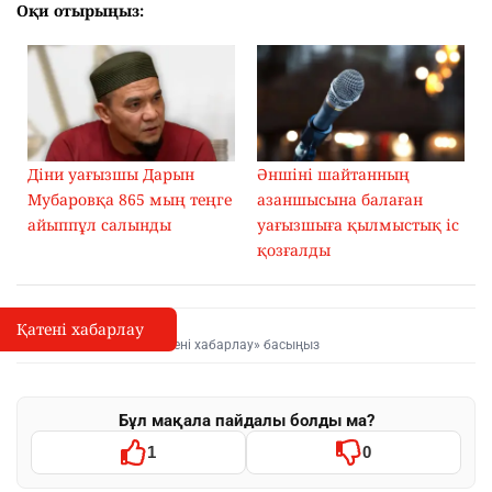
Оқи отырыңыз:
Діни уағызшы Дарын
Әншіні шайтанның
Мубаровқа 865 мың теңге
азаншысына балаған
айыппұл салынды
уағызшыға қылмыстық іс
қозғалды
Қатені хабарлау
Қате туралы хабарлау
I
Мәтінді белгілеп, «Қатені хабарлау» басыңыз
Бұл мақала пайдалы болды ма?
1
0