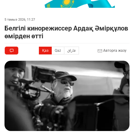
5 тамыз 2026, 11:27
Белгілі кинорежиссер Ардақ Әмірқұлов
өмірден өтті
Қаз
Qaz
قازاق
Авторға жазу