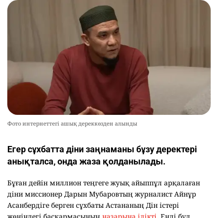
Фото интернеттегі ашық дереккөзден алынды
Егер сұхбатта діни заңнаманы бұзу деректері
анықталса, онда жаза қолданылады.
Бұған дейін миллион теңгеге жуық айыппұл арқалаған
діни миссионер Дарын Мубаровтың журналист Айнұр
Асанбердіге берген сұхбаты Астананың Дін істері
жөніндегі басқармасының
назарына ілікті
. Енді бұл