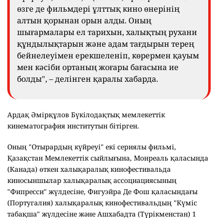
өзге де фильмдері ұлттық кино өнерінің
алтын қорынан орын алды. Оның
шығармалары ел тарихын, халықтың рухани
құндылықтарын және адам тағдырын терең
бейнелеуімен ерекшеленіп, көрермен қауым
мен кәсіби ортаның жоғары бағасына ие
болды", – делінген қаралы хабарда.
Ардақ Әмірқұлов Бүкілодақтық мемлекеттік
кинематография институтын бітірген.
Оның "Отырардың күйреуі" екі сериялы фильмі,
Қазақстан Мемлекеттік сыйлығына, Монреаль қаласында
(Канада) өткен халықаралық кинофестивальда
киносыншылар халықаралық ассоциациясының
"Фипресси" жүлдесіне, Фигуэйра Де Фош қаласындағы
(Португалия) халықаралық кинофестивальдың "Күміс
табақша" жүлдесіне және Ашхабадта (Түрікменстан) 1