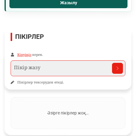
Жазылу
ПІКІРЛЕР
Кіруіңіз
керек.
Пікірлер тексеруден өтеді.
Әзірге пікірлер жоқ…