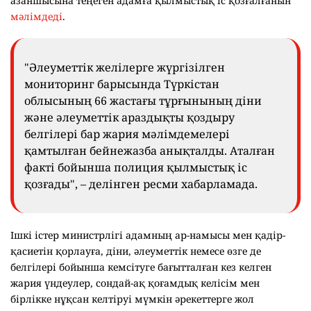
азаншысына теңеген адамға қылмыстық іс қозғалғанын
мәлімдеді
.
"Әлеуметтік желілерге жүргізілген
мониторинг барысында Түркістан
облысының 66 жастағы тұрғынының діни
және әлеуметтік араздықты қоздыру
белгілері бар жария мәлімдемелері
қамтылған бейнежазба анықталды. Аталған
факті бойынша полиция қылмыстық іс
қозғады", – делінген ресми хабарламада.
Ішкі істер министрлігі адамның ар-намысы мен қадір-
қасиетін қорлауға, діни, әлеуметтік немесе өзге де
белгілері бойынша кемсітуге бағытталған кез келген
жария үндеулер, сондай-ақ қоғамдық келісім мен
бірлікке нұқсан келтіруі мүмкін әрекеттерге жол