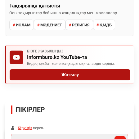
Тақырыпқа қатысты
Осы тақырыптар бойынша жаңалықтар мен мақалалар
ИСЛАМ
МӘДЕНИЕТ
РЕЛИГИЯ
ҚМДБ
БІЗГЕ ЖАЗЫЛЫҢЫЗ
Informburo.kz YouTube-та
Видео, сұхбат және маңызды оқиғаларды көріңіз.
Жазылу
ПІКІРЛЕР
Кіруіңіз
керек.