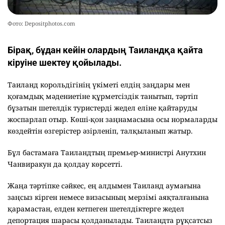
Фото: Depositphotos.com
Бірақ, бұдан кейін олардың Таиландқа қайта
кіруіне шектеу қойылады.
Таиланд корольдігінің үкіметі елдің заңдары мен
қоғамдық мәдениетіне құрметсіздік танытып, тәртіп
бұзатын шетелдік туристерді жедел еліне қайтаруды
жоспарлап отыр. Көші-қон заңнамасына осы нормаларды
көздейтін өзгерістер әзірленіп, талқыланып жатыр.
Бұл бастамаға Таиландтың премьер-министрі Анутхин
Чанвиракун да қолдау көрсетті.
Жаңа тәртіпке сәйкес, ең алдымен Таиланд аумағына
заңсыз кірген немесе визасының мерзімі аяқталғанына
қарамастан, елден кетпеген шетелдіктерге жедел
депортация шарасы қолданылады. Таиландта рұқсатсыз