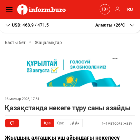
RU
USD:
468.9 / 471.5
Алматы
+26
C
Басты бет
Жаңалықтар
16 мамыр 2023, 17:31
Қазақстанда некеге тұру саны азайды
Қаз
Qaz
قازاق
Авторға жазу
Жылдың алғашқы үш айындағы некелесу