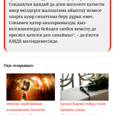
Сондықтан қандай да діни мәселеге қатысты
өнер өкілдерін жалпылама айыптау немесе
оларға ауыр сипаттама беру дұрыс емес.
Сонымен қатар аналарымызды, қыз-
келіншектерді бейәдеп сөзбен кемсіту де
өрескел қателік деп санаймыз", – делінген
ҚМДБ мәлімдемесінде.
Оқи отырыңыз:
Әншіні шайтанның
Ерлан Қарин тойда тілек
азаншысына балаған
орнына уағыз