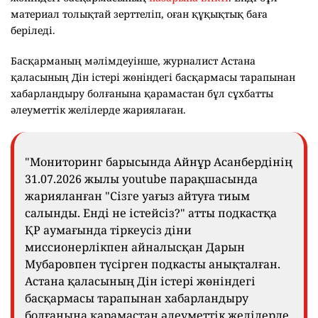
материал толықтай зерттеліп, оған құқықтық баға
беріледі.
Басқарманың мәлімдеуінше, журналист Астана
қаласының Дін істері жөніндегі басқармасы тарапынан
хабарландыру болғанына қарамастан бұл сұхбатты
әлеуметтік желілерде жариялаған.
"Мониторинг барысында Айнұр Асанбердінің
31.07.2026 жылы youtube парақшасында
жарияланған "Сізге уағыз айтуға тиым
салынды. Енді не істейсіз?" атты подкастқа
ҚР аумағында тіркеусіз діни
миссионерлікпен айналысқан Дарын
Мубаровпен түсірген подкасты анықталған.
Астана қаласының Дін істері жөніндегі
басқармасы тарапынан хабарландыру
болғанына қарамастан әлеуметтік желілерде