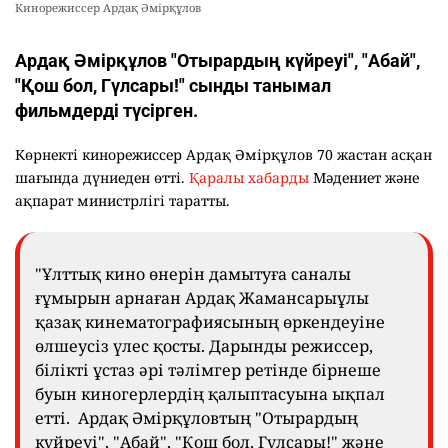
Кинорежиссер Ардақ Әмірқұлов
Ардақ Әмірқұлов "Отырардың күйреуі", "Абай",
"Қош бол, Гүлсары!" сынды танымал
фильмдерді түсірген.
Көрнекті кинорежиссер Ардақ Әмірқұлов 70 жастан асқан
шағында дүниеден өтті.
Қаралы хабарды
Мәдениет және
ақпарат министрлігі таратты.
"Ұлттық кино өнерін дамытуға саналы
ғұмырын арнаған Ардақ Жамансарыұлы
қазақ кинематографиясының өркендеуіне
өлшеусіз үлес қосты. Дарынды режиссер,
білікті ұстаз әрі тәлімгер ретінде бірнеше
буын киногерлердің қалыптасуына ықпал
етті. Ардақ Әмірқұловтың "Отырардың
күйреуі", "Абай", "Қош бол, Гүлсары!" және