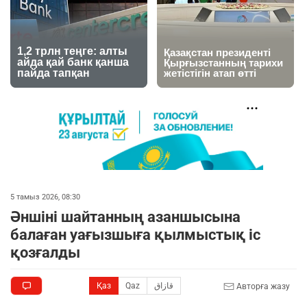
5 тамыз 2026, 08:30
Әншіні шайтанның азаншысына
балаған уағызшыға қылмыстық іс
қозғалды
Қаз
Qaz
قازاق
Авторға жазу