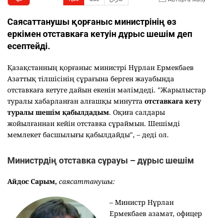
Саясаттанушы қорғаныс министрінің өз
еркімен отставкаға кетуін дұрыс шешім деп
есептейді.
Қазақстанның қорғаныс министрі Нұрлан Ермекбаев
Азаттық тілшісінің сұрағына берген жауабында
отставкаға кетуге дайын екенін мәлімдеді. "Жарылыстар
туралы хабарланған алғашқы минутта
отставкаға кету
туралы шешім қабылдадым
. Оқиға салдары
жойылғаннан кейін отставка сұраймын. Шешімді
мемлекет басшылығы қабылдайды", – деді ол.
Министрдің отставка сұрауы – дұрыс шешім
Айдос Сарым,
саясаттанушы:
– Министр Нұрлан
Ермекбаев азамат, офицер