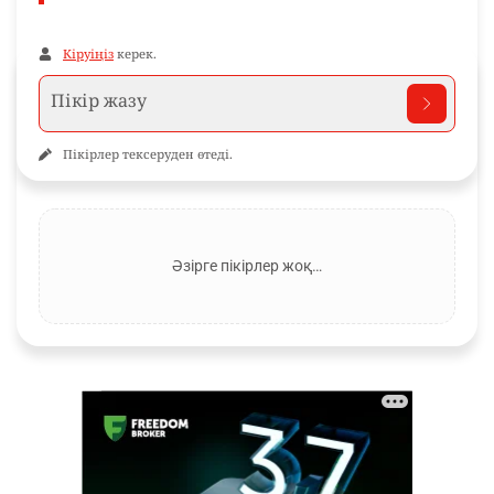
Кіруіңіз
керек.
Пікірлер тексеруден өтеді.
Әзірге пікірлер жоқ…