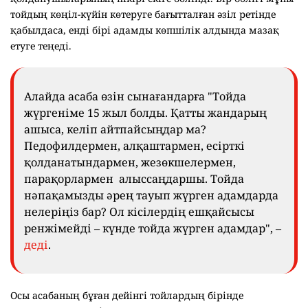
тойдың көңіл-күйін көтеруге бағытталған әзіл ретінде
қабылдаса, енді бірі адамды көпшілік алдында мазақ
етуге теңеді.
Алайда асаба өзін сынағандарға "Тойда
жүргеніме 15 жыл болды. Қатты жандарың
ашыса, келіп айтпайсыңдар ма?
Педофилдермен, алқаштармен, есірткі
қолданатындармен, жезөкшелермен,
парақорлармен алыссаңдаршы. Тойда
нәпақамызды әрең тауып жүрген адамдарда
нелеріңіз бар? Ол кісілердің ешқайсысы
ренжімейді – күнде тойда жүрген адамдар", –
деді
.
Осы асабаның бұған дейінгі тойлардың бірінде