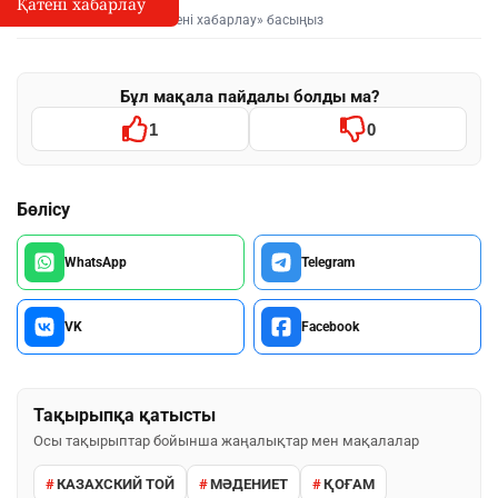
Қатені хабарлау
Қате туралы хабарлау
I
Мәтінді белгілеп, «Қатені хабарлау» басыңыз
Бұл мақала пайдалы болды ма?
1
0
Бөлісу
WhatsApp
Telegram
VK
Facebook
Тақырыпқа қатысты
Осы тақырыптар бойынша жаңалықтар мен мақалалар
КАЗАХСКИЙ ТОЙ
МӘДЕНИЕТ
ҚОҒАМ