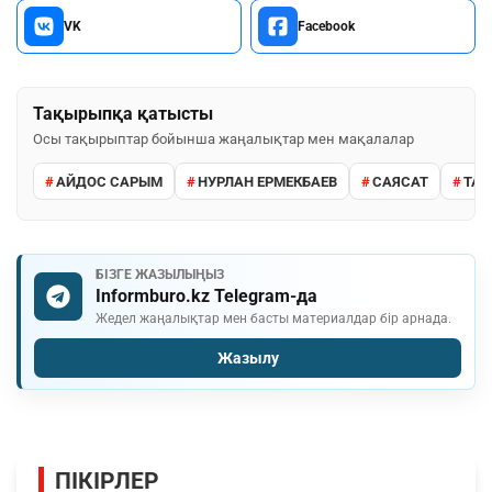
VK
Facebook
Тақырыпқа қатысты
Осы тақырыптар бойынша жаңалықтар мен мақалалар
АЙДОС САРЫМ
НУРЛАН ЕРМЕКБАЕВ
САЯСАТ
ТАР
БІЗГЕ ЖАЗЫЛЫҢЫЗ
Informburo.kz Telegram-да
Жедел жаңалықтар мен басты материалдар бір арнада.
Жазылу
ПІКІРЛЕР