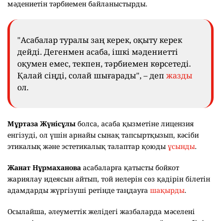
мәдениетін тәрбиемен байланыстырды.
"Асабалар туралы заң керек, оқыту керек
дейді. Дегенмен асаба, ішкі мәдениетті
оқумен емес, текпен, тәрбиемен көрсетеді.
Қалай сіңді, солай шығарады", – деп
жазды
ол.
Мұртаза Жүнісұлы
болса, асаба қызметіне лицензия
енгізуді, ол үшін арнайы сынақ тапсыртқызып, кәсіби
этикалық және эстетикалық талаптар қоюды
ұсынды
.
Жанат Нұрмаханова
асабаларға қатысты бойкот
жариялау идеясын айтып, той иелерін сөз қадірін білетін
адамдарды жүргізуші ретінде таңдауға
шақырды
.
Осылайша, әлеуметтік желідегі жазбаларда мәселені