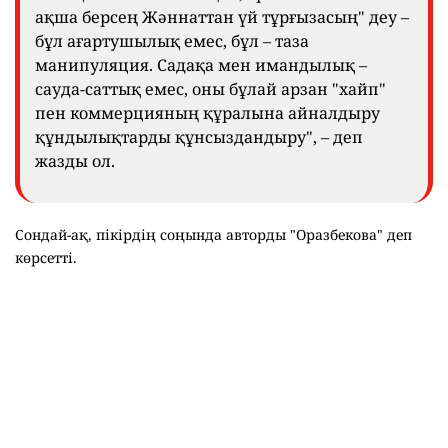
ақша берсең Жәннаттан үй тұрғызасың" деу –
бұл ағартушылық емес, бұл – таза
манипуляция. Садақа мен имандылық –
сауда-саттық емес, оны бұлай арзан "хайп"
пен коммерцияның құралына айналдыру
құндылықтарды құнсыздандыру", – деп
жазды ол.
Сондай-ақ, пікірдің соңында авторды "Оразбекова" деп
көрсетті.