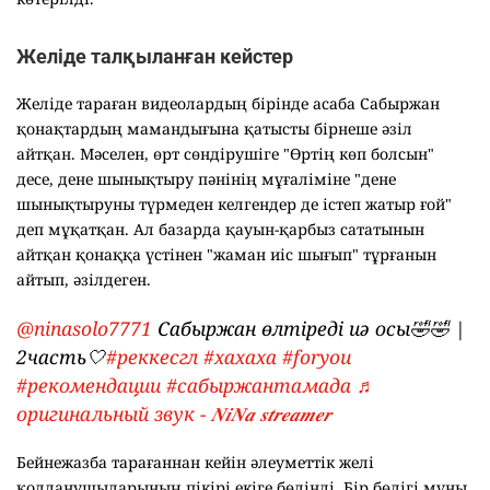
Желіде талқыланған кейстер
Желіде тараған видеолардың бірінде асаба Сабыржан
қонақтардың мамандығына қатысты бірнеше әзіл
айтқан. Мәселен, өрт сөндірушіге "Өртің көп болсын"
десе, дене шынықтыру пәнінің мұғаліміне "дене
шынықтыруны түрмеден келгендер де істеп жатыр ғой"
деп мұқатқан. Ал базарда қауын-қарбыз сататынын
айтқан қонаққа үстінен "жаман иіс шығып" тұрғанын
айтып, әзілдеген.
@ninasolo7771
Сабыржан өлтіреді иә осы🤣🤣 |
2часть🤍
#реккесгл
#хахаха
#foryou
#рекомендации
#сабыржантамада
♬
оригинальный звук - 𝑵𝒊𝑵𝒂 𝒔𝒕𝒓𝒆𝒂𝒎𝒆𝒓
Бейнежазба тарағаннан кейін әлеуметтік желі
қолданушыларының пікірі екіге бөлінді. Бір бөлігі мұны