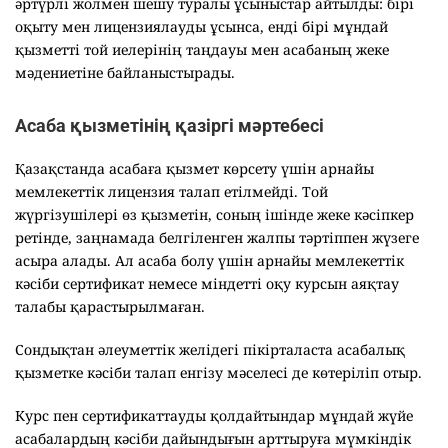
әртүрлі жолмен шешу туралы ұсыныстар айтылды: бірі
оқыту мен лицензиялауды ұсынса, енді бірі мұндай
қызметті той иелерінің таңдауы мен асабаның жеке
мәдениетіне байланыстырады.
Асаба қызметінің қазіргі мәртебесі
Қазақстанда асабаға қызмет көрсету үшін арнайы
мемлекеттік лицензия талап етілмейді. Той
жүргізушілері өз қызметін, соның ішінде жеке кәсіпкер
ретінде, заңнамада белгіленген жалпы тәртіппен жүзеге
асыра алады. Ал асаба болу үшін арнайы мемлекеттік
кәсіби сертификат немесе міндетті оқу курсын аяқтау
талабы қарастырылмаған.
Сондықтан әлеуметтік желідегі пікірталаста асабалық
қызметке кәсіби талап енгізу мәселесі де көтеріліп отыр.
Курс пен сертификаттауды қолдайтындар мұндай жүйе
асабалардың кәсіби дайындығын арттыруға мүмкіндік