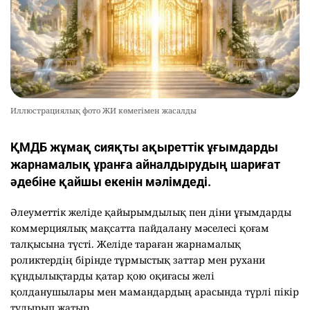
Иллюстрациялық фото ЖИ көмегімен жасалды
ҚМДБ жұмақ сияқты ақыреттік ұғымдарды
жарнамалық ұранға айналдырудың шариғат
әдебіне қайшы екенін мәлімдеді.
Әлеуметтік желіде қайырымдылық пен діни ұғымдарды
коммерциялық мақсатта пайдалану мәселесі қоғам
талқысына түсті. Желіде тараған жарнамалық
роликтердің бірінде тұрмыстық заттар мен рухани
құндылықтарды қатар қою оқиғасы желі
қолданушылары мен мамандардың арасында түрлі пікір
тудырып жатыр.