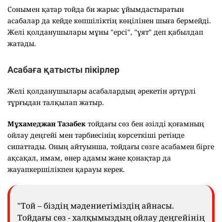
Сонымен қатар тойда би жарыс ұйымдастыратын
асабалар да кейде көпшіліктің көңілінен шыға бермейді.
Желі қолданушылары мұны "ерсі", "ұят" деп қабылдап
жатады.
Асабаға қатысты пікірлер
Желі қолданушылары асабалардың әрекетін әртүрлі
тұрғыдан талқылап жатыр.
Мұхамеджан Тазабек
тойдағы сөз бен әзілді қоғамның
ойлау деңгейі мен тәрбиесінің көрсеткіші ретінде
сипаттады. Оның айтуынша, тойдағы сөзге асабамен бірге
ақсақал, имам, өнер адамы және қонақтар да
жауапкершілікпен қарауы керек.
"Той – біздің мәдениетіміздің айнасы.
Тойдағы сөз - халқымыздың ойлау деңгейінің