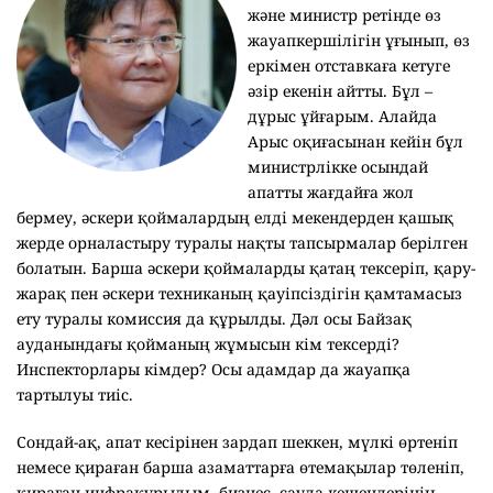
және министр ретінде өз
жауапкершілігін ұғынып, өз
еркімен отставкаға кетуге
әзір екенін айтты. Бұл –
дұрыс ұйғарым. Алайда
Арыс оқиғасынан кейін бұл
министрлікке осындай
апатты жағдайға жол
бермеу, әскери қоймалардың елді мекендерден қашық
жерде орналастыру туралы нақты тапсырмалар берілген
болатын. Барша әскери қоймаларды қатаң тексеріп, қару-
жарақ пен әскери техниканың қауіпсіздігін қамтамасыз
ету туралы комиссия да құрылды. Дәл осы Байзақ
ауданындағы қойманың жұмысын кім тексерді?
Инспекторлары кімдер? Осы адамдар да жауапқа
тартылуы тиіс.
Сондай-ақ, апат кесірінен зардап шеккен, мүлкі өртеніп
немесе қираған барша азаматтарға өтемақылар төленіп,
қираған инфрақұрылым, бизнес, сауда кешендерінің