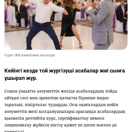
Сурет ЖИ көмегімен жасалды
Кейінгі кезде той жүргізуші асабалар жиі сынға
ұшырап жүр.
Соңғы уақытта әлеуметтік желіде асабалардың тойда
айтқан сөзі мен әрекетіне қатысты бірнеше видео
таралып, пікірталас тудырды. Осы оқиғалардан кейін
әлеуметтік желі қолданушылары арасында асабалардың
қызметін реттейтін курс, сертификаттау немесе
лицензиялау жүйесін енгізу қажет пе деген мәселе де
көтерілді.