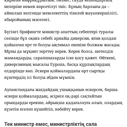
иелеріне көмек көрсетілуі тиіс. Бұның барлығы да –
айналып келгенде мемлекеттің тікелей жауапкершілігі,
абыройының мәселесі.
Бүгінгі брифингте министр апаттың себептері туралы
сөзінде бұл оқиға себебі арнайы диверсия, яғни қолдан
қойылған өрт те болуы ықтимал екеніне болжам жасады.
Мұны да мұқият зерттеу керек. Керек болса, шетелдік
мамандарды, сарапшыларды іске қосу қажет. Өйткені,
диверсияның мысалы Еуропа, басқа құрлықтардың
елдерінде көп. Әскери қоймалардағы өрт сыртқы
күштердің ісі болуы әбден мүмкін.
Ауғанстандағы жағдайдың ушыққанын ескерсек, барша
әскери қоймалардың, әсіресе оқ-дәрі сақтайтын
орындарды ерекше, айрықша қадағалауға алып, олардың
күзетін еселеп күшейтіп, көбейту керек.
Тек министр емес, министрліктің сала