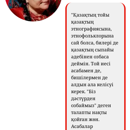
"Қазақтың тойы
қазақтың
этнографиясына,
этнофольклорына
сай болса, билері де
қазақтың сыпайы
әдебінен озбаса
деймін. Той иесі
асабамен де,
бишілермен де
алдын ала келісуі
керек. "Біз
дәстүрден
озбаймыз" деген
талапты нақты
қойған жөн.
Асабалар