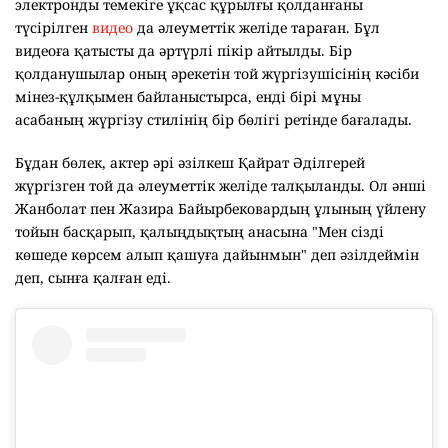
электронды темекіге ұқсас құрылғы қолданғаны
түсірілген
видео
да әлеуметтік желіде тараған. Бұл
видеоға қатысты да әртүрлі пікір айтылды. Бір
қолданушылар оның әрекетін той жүргізушісінің кәсіби
мінез-құлқымен байланыстырса, енді бірі мұны
асабаның жүргізу стилінің бір бөлігі ретінде бағалады.
Бұдан бөлек, актер әрі әзілкеш Қайрат Әділгерей
жүргізген той да әлеуметтік желіде талқыланды. Ол әнші
Жанболат пен Жазира Байырбековардың ұлының үйлену
тойын басқарып, қалыңдықтың анасына "Мен сізді
көшеде көрсем алып қашуға дайынмын" деп әзілдеймін
деп, сынға қалған еді.