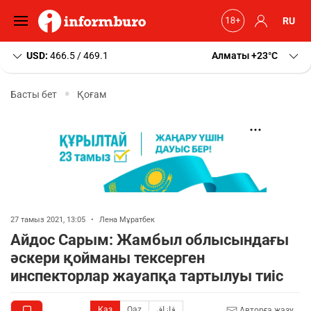
RU
USD:
466.5 / 469.1
Алматы
+23
C
Басты бет
Қоғам
27 тамыз 2021, 13:05
•
Лена Мұратбек
Айдос Сарым: Жамбыл облысындағы
әскери қойманы тексерген
инспекторлар жауапқа тартылуы тиіс
Қаз
Qaz
قازاق
Авторға жазу