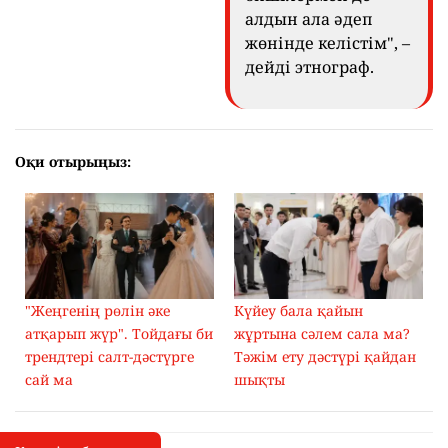
алдын ала әдеп
жөнінде келістім", –
дейді этнограф.
Оқи отырыңыз:
"Жеңгенің рөлін әке
Күйеу бала қайын
атқарып жүр". Тойдағы би
жұртына сәлем сала ма?
трендтері салт-дәстүрге
Тәжім ету дәстүрі қайдан
сай ма
шықты