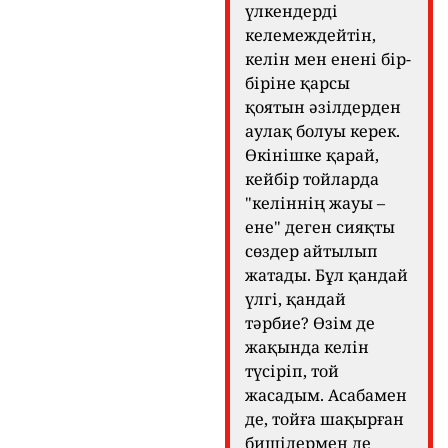
үлкендерді
келемеждейтін,
келін мен енені бір-
біріне қарсы
қоятын әзілдерден
аулақ болуы керек.
Өкінішке қарай,
кейбір тойларда
"келіннің жауы –
ене" деген сияқты
сөздер айтылып
жатады. Бұл қандай
үлгі, қандай
тәрбие? Өзім де
жақында келін
түсіріп, той
жасадым. Асабамен
де, тойға шақырған
бишілермен де