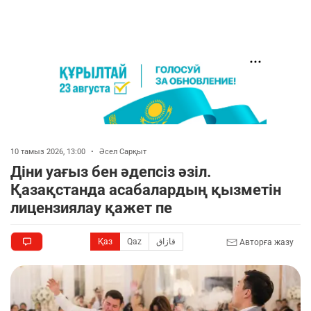
10 тамыз 2026, 13:00
•
Әсел Сарқыт
Діни уағыз бен әдепсіз әзіл.
Қазақстанда асабалардың қызметін
лицензиялау қажет пе
Қаз
Qaz
قازاق
Авторға жазу