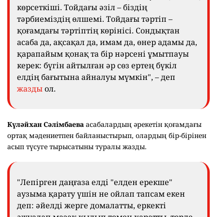
көрсеткіші. Тойдағы әзіл – біздің
тәрбиеміздің өлшемі. Тойдағы тәртіп –
қоғамдағы тәртіптің көрінісі. Сондықтан
асаба да, ақсақал да, имам да, өнер адамы да,
қарапайым қонақ та бір нәрсені ұмытпауы
керек: бүгін айтылған әр сөз ертең бүкіл
елдің бағытына айналуы мүмкін", – деп
жазды
ол.
Күләйхан Сәлімбаева
асабалардың әрекетін қоғамдағы
ортақ мәдениетпен байланыстырып, олардың бір-бірінен
асып түсуге тырысатыны туралы жазды.
"Лепірген даңғаза елді "елден ерекше"
аузыма қарату үшін не ойлап тапсам екен
деп: әйелді жерге домалатты, еркекті
әжуалап мазақ қылып төмен қаратты, төрде