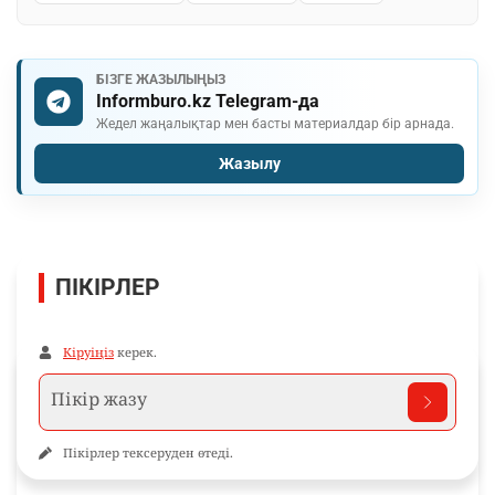
БІЗГЕ ЖАЗЫЛЫҢЫЗ
Informburo.kz Telegram-да
Жедел жаңалықтар мен басты материалдар бір арнада.
Жазылу
ПІКІРЛЕР
Кіруіңіз
керек.
Пікірлер тексеруден өтеді.