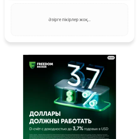
Әзірге пікірлер жоқ…