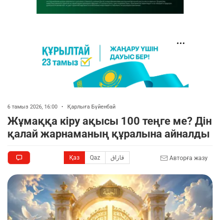
6 тамыз 2026, 16:00
•
Қарлыға Бүйенбай
Жұмаққа кіру ақысы 100 теңге ме? Дін
қалай жарнаманың құралына айналды
Қаз
Qaz
قازاق
Авторға жазу