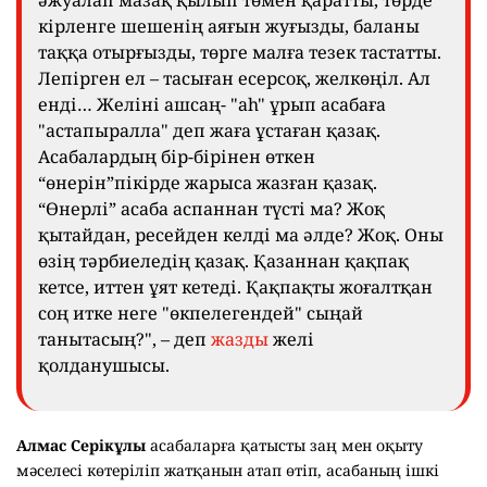
кірленге шешенің аяғын жуғызды, баланы
таққа отырғызды, төрге малға тезек тастатты.
Лепірген ел – тасыған есерсоқ, желкөңіл. Ал
енді… Желіні ашсаң- "аh" ұрып асабаға
"астапыралла" деп жаға ұстаған қазақ.
Асабалардың бір-бірінен өткен
“өнерін”пікірде жарыса жазған қазақ.
“Өнерлі” асаба аспаннан түсті ма? Жоқ
қытайдан, ресейден келді ма әлде? Жоқ. Оны
өзің тәрбиеледің қазақ. Қазаннан қақпақ
кетсе, иттен ұят кетеді. Қақпақты жоғалтқан
соң итке неге "өкпелегендей" сыңай
танытасың?", – деп
жазды
желі
қолданушысы.
Алмас Серікұлы
асабаларға қатысты заң мен оқыту
мәселесі көтеріліп жатқанын атап өтіп, асабаның ішкі