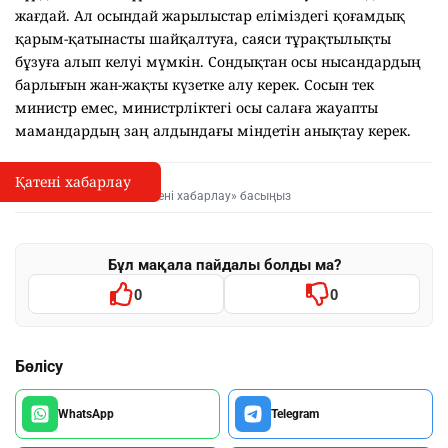
жағдай. Ал осындай жарылыстар еліміздегі қоғамдық
қарым-қатынасты шайқалтуға, саяси тұрақтылықты
бұзуға алып келуі мүмкін. Сондықтан осы нысандардың
барлығын жан-жақты күзетке алу керек. Сосын тек
министр емес, министрліктегі осы салаға жауапты
мамандардың заң алдындағы міндетін анықтау керек.
Қатені хабарлау
Қате туралы хабарлау
I
Мәтінді белгілеп, «Қатені хабарлау» басыңыз
Бұл мақала пайдалы болды ма?
0
0
Бөлісу
WhatsApp
Telegram