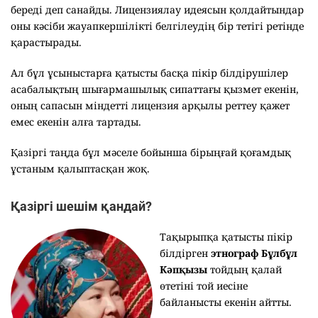
береді деп санайды. Лицензиялау идеясын қолдайтындар
оны кәсіби жауапкершілікті белгілеудің бір тетігі ретінде
қарастырады.
Ал бұл ұсыныстарға қатысты басқа пікір білдірушілер
асабалықтың шығармашылық сипаттағы қызмет екенін,
оның сапасын міндетті лицензия арқылы реттеу қажет
емес екенін алға тартады.
Қазіргі таңда бұл мәселе бойынша бірыңғай қоғамдық
ұстаным қалыптасқан жоқ.
Қазіргі шешім қандай?
Тақырыпқа қатысты пікір
білдірген
этнограф Бұлбұл
Кәпқызы
тойдың қалай
өтетіні той иесіне
байланысты екенін айтты.