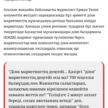
Аталған жағдайға байланысты журналист Ержан Төлек
әлеуметтік желідегі парақшасында бұл әрекетті діни
маркетингтің құнсыздануы ретінде бағалаған пікірді
жариялады. Қоғамда үлкен резонанс тудырған бұл мәселе
төңірегінде Қазақстан мұсылмандары діни басқармасы
(ҚМДБ) шариғат тұрғысынан түсініктеме берсе,
маркетологтар мен психологтар діни контенттегі
манипуляциялық тәсілдердің этикалық әрі
психологиялық салдарына талдау жасады.
"Діни маркетингтің деңгейі... Қазіргі "діни"
маркетингтің деңгейі осы ма? 700 теңгелік
балмұздақ пен Жәннатты салыстырып,
халықтың иманын кірпішпен өлшейтін
заманға жеттік пе? "Тіліңізге 2 минут ләззат
береді, сосын әжетханаға кетеді" деп,
тамақты нәжіспен теңеп, артынан "бізге