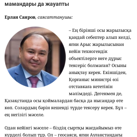
мамандары да жауапты
Ерлан Саиров
,
саясаттанушы:
–
Ең бірінші осы жарылысқа
қандай себептер алып келді,
яғни Арыс жарылысынан
кейін техногендік
объектілерге неге дұрыс
тексеріс болмаған? Осыны
анықтау керек. Екіншіден,
Қорғаныс министрі өзі
отставкаға кететінін
мәлімдеді. Дегенмен де,
Қазақстанда осы қоймалардан басқа да нысандар өте
көп. Солардың бәрін кешенді түрде тексеру керек. Бұл –
ең негізігі мәселе.
Одан кейінгі мәселе – біздің сыртқы жағдайымыз өте
күрделі болып тұр. Ол – геосаяси, яғни Ауғанстандағы