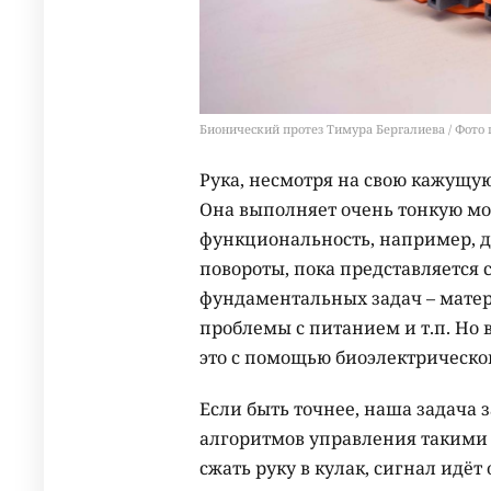
Бионический протез Тимура Бергалиева / Фото
Рука, несмотря на свою кажущу
Она выполняет очень тонкую мо
функциональность, например, 
повороты, пока представляется 
фундаментальных задач – мате
проблемы с питанием и т.п. Но
это с помощью биоэлектрическог
Если быть точнее, наша задача 
алгоритмов управления такими 
сжать руку в кулак, сигнал идёт