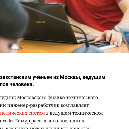
казахстанским учёным из Москвы, ведущим
лов человека.
рудник Московского физико-технического
кий инженер-разработчик возглавляет
нетических систем
в ведущем техническом
buro.kz Тимур рассказал о последних
ом, как наука может улучшить качество