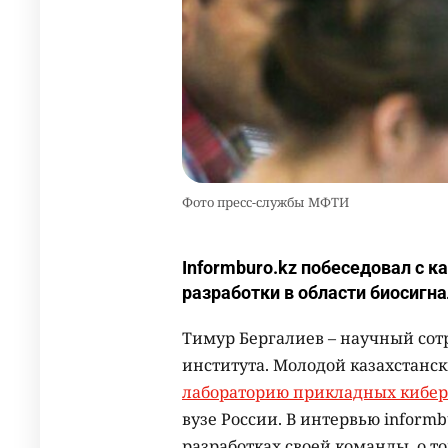
Фото пресс-службы МФТИ
Informburo.kz побеседовал с 
разработки в области биосигна
Тимур Бергалиев – научный сот
института. Молодой казахстанс
лабораторию прикладных кибер
вузе России. В интервью inform
разработках своей команды, о т