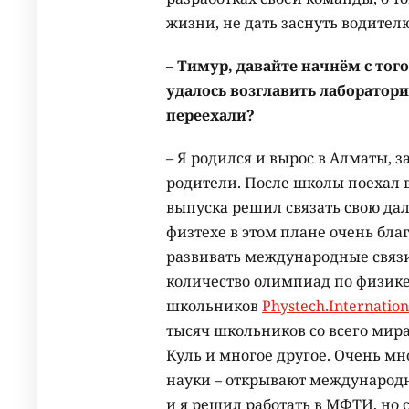
жизни, не дать заснуть водителю 
– Тимур, давайте начнём с тог
удалось возглавить лаборатор
переехали?
– Я родился и вырос в Алматы, 
родители. После школы поехал в
выпуска решил связать свою да
физтехе в этом плане очень бла
развивать международные связи
количество олимпиад по физике
школьников
Phystech.Internation
тысяч школьников со всего мира
Куль и многое другое. Очень мн
науки – открывают международн
и я решил работать в МФТИ, но с