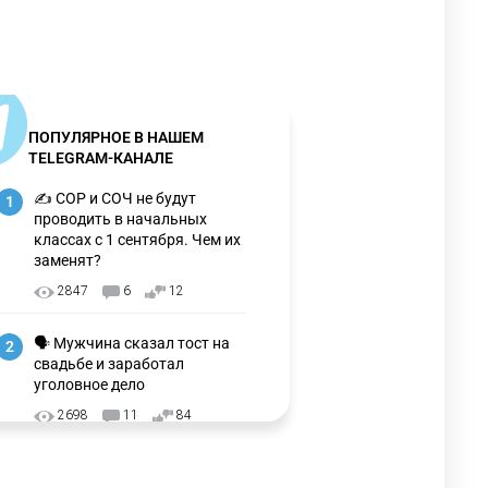
ПОПУЛЯРНОЕ В НАШЕМ
TELEGRAM-КАНАЛЕ
✍️ СОР и СОЧ не будут
1
проводить в начальных
классах с 1 сентября. Чем их
заменят?
2847
6
12
🗣 Мужчина сказал тост на
2
свадьбе и заработал
уголовное дело
2698
11
84
🇫🇷 Клуб ПСЖ объявил об
3