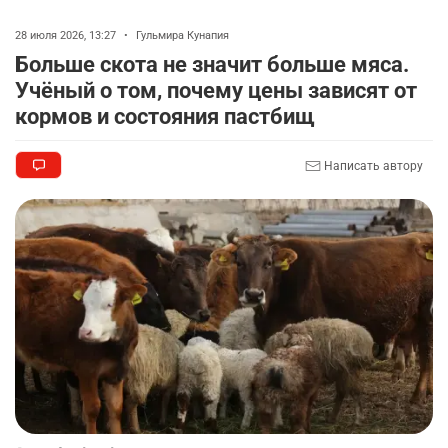
🚗 Казахстанцев убедили оформить
8
28 июля 2026, 13:27
•
Гульмира Кунапия
автокредиты за вознаграждение
Больше скота не значит больше мяса.
2721
0
11
Учёный о том, почему цены зависят от
кормов и состояния пастбищ
🦻 Казахстанцы смогут получать слуховые
9
аппараты без инвалидности
2400
1
26
Написать автору
💻 В школах Казахстана изменили название и
10
содержание некоторых предметов
2447
3
19