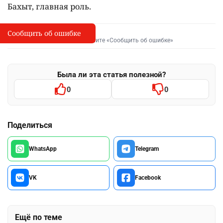
Бахыт, главная роль.
Сообщить об ошибке
Сообщить об опечатке
I
Выделите фрагмент и нажмите «Сообщить об ошибке»
Была ли эта статья полезной?
0
0
Поделиться
WhatsApp
Telegram
VK
Facebook
Ещё по теме