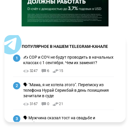
ПОПУЛЯРНОЕ В НАШЕМ TELEGRAM-КАНАЛЕ
✍️ СОР и СОЧ не будут проводить в начальных
1
классах с 1 сентября. Чем их заменят?
3247
6
15
🗣 "Мама, я не хотела этого". Переписку из
2
телефона Нурай Серикбай в день похищения
зачитали в суде
3167
0
21
🗣 Мужчина сказал тост на свадьбе и
3
заработал уголовное дело