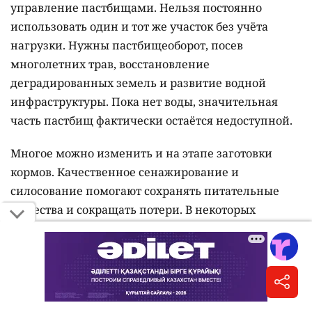
управление пастбищами. Нельзя постоянно
использовать один и тот же участок без учёта
нагрузки. Нужны пастбищеоборот, посев
многолетних трав, восстановление
деградированных земель и развитие водной
инфраструктуры. Пока нет воды, значительная
часть пастбищ фактически остаётся недоступной.
Многое можно изменить и на этапе заготовки
кормов. Качественное сенажирование и
силосование помогают сохранять питательные
вещества и сокращать потери. В некоторых
хозяйствах оправданы гранулирование и
дополнительная переработка кормов, но здесь
обязательно нужно считать экономику. Не каждая
технология окупится в конкретных условиях.