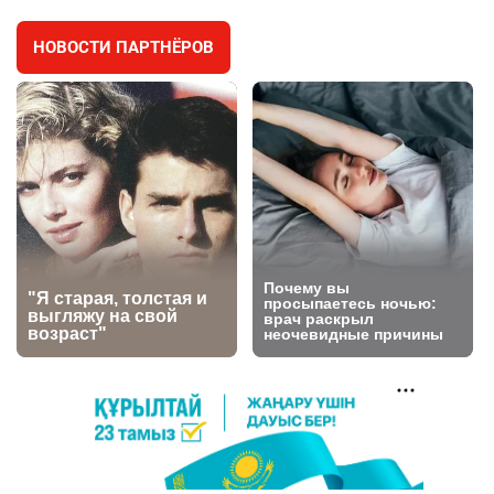
2985
11
88
НОВОСТИ ПАРТНЁРОВ
🐏 Скота больше, а мясо дороже. Почему в
4
Казахстане продолжают расти цены на
баранину и конину
2641
5
17
⚠️ Доброе утро, друзья! Предлагаем обзор
5
главных новостей за 4 августа
2772
0
1
🗣Глава государства направил телеграмму
6
соболезнования родным и близким Халық
қаһарманы Ивана Гапича
2757
2
42
🇫🇷 Клуб ПСЖ объявил об открытии своей
7
футбольной академии в Астане
2802
2
40