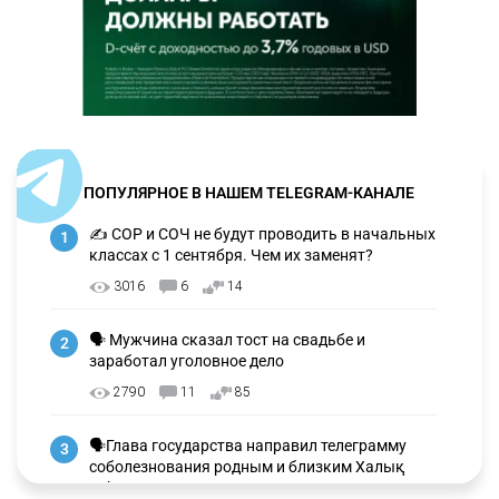
ПОПУЛЯРНОЕ В НАШЕМ TELEGRAM-КАНАЛЕ
✍️ СОР и СОЧ не будут проводить в начальных
1
классах с 1 сентября. Чем их заменят?
3016
6
14
🗣 Мужчина сказал тост на свадьбе и
2
заработал уголовное дело
2790
11
85
🗣Глава государства направил телеграмму
3
соболезнования родным и близким Халық
қаһарманы Ивана Гапича