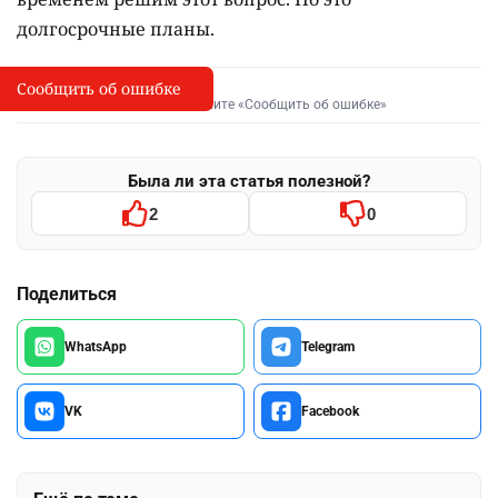
долгосрочные планы.
Сообщить об ошибке
Сообщить об опечатке
I
Выделите фрагмент и нажмите «Сообщить об ошибке»
Была ли эта статья полезной?
2
0
Поделиться
WhatsApp
Telegram
VK
Facebook