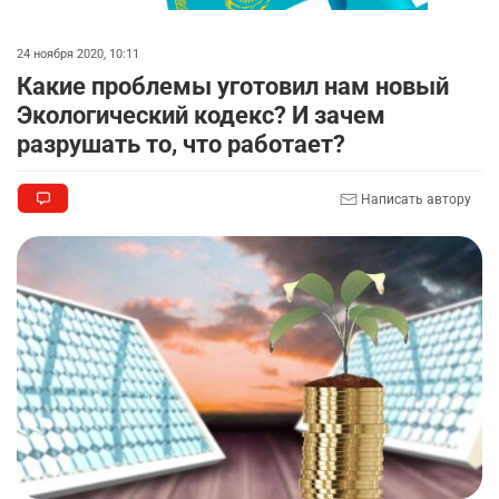
🗣 620 человек освободили из колоний по
8
амнистии
24 ноября 2020, 10:11
2347
3
18
Какие проблемы уготовил нам новый
Экологический кодекс? И зачем
🏠 Оправданному пастуху из Актобе подарили
9
разрушать то, что работает?
квартиру
2341
7
72
Написать автору
🎬 Умер известный казахстанский
10
кинорежиссёр Ардак Амиркулов
2319
0
50