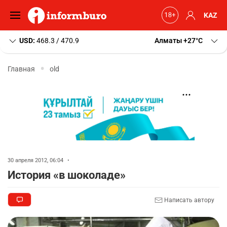
KAZ
USD:
468.3 / 470.9
Алматы
+27
C
Главная
old
30 апреля 2012, 06:04
•
История «в шоколаде»
Написать автору