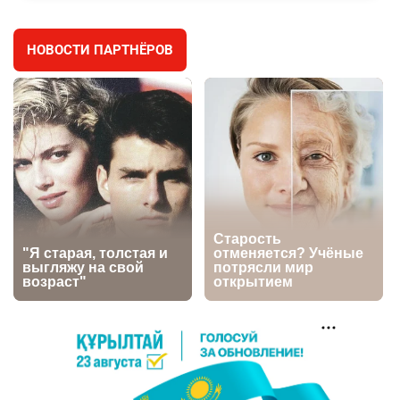
2645
2
42
НОВОСТИ ПАРТНЁРОВ
🇫🇷 Клуб ПСЖ объявил об открытии своей
4
футбольной академии в Астане
2643
2
39
🇺🇸🇯🇵 США и Япония провели совместную
5
интервенцию для спасения иены
2694
1
16
💬 Димаш Кудайберген ответил на критику
6
нового клипа
2723
6
77
🐏 Скота больше, а мясо дороже. Почему в
7
Казахстане продолжают расти цены на
баранину и конину
2452
5
17