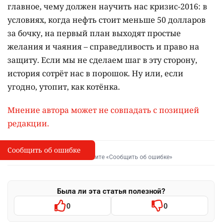
главное, чему должен научить нас кризис-2016: в
условиях, когда нефть стоит меньше 50 долларов
за бочку, на первый план выходят простые
желания и чаяния – справедливость и право на
защиту. Если мы не сделаем шаг в эту сторону,
история сотрёт нас в порошок. Ну или, если
угодно, утопит, как котёнка.
Мнение автора может не совпадать с позицией
редакции.
Сообщить об ошибке
Сообщить об опечатке
I
Выделите фрагмент и нажмите «Сообщить об ошибке»
Была ли эта статья полезной?
0
0