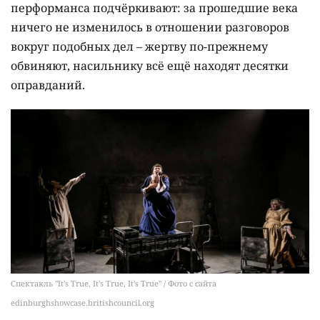
перформанса подчёркивают: за прошедшие века
ничего не изменилось в отношении разговоров
вокруг подобных дел – жертву по-прежнему
обвиняют, насильнику всё ещё находят десятки
оправданий.
Спектакль "It's True, It's True, It's True" / Фото с сайта
edinburghshowcase.britishcouncil.org