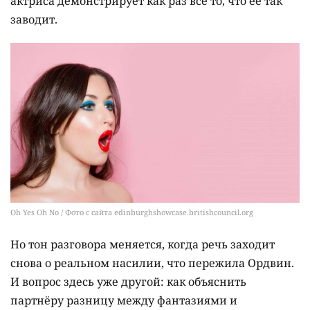
актриса демонстрирует как раз всё то, что её так
заводит.
Oh Yes Oh No / Фото с сайта edinburghshowcase.britishcouncil.org
Но тон разговора меняется, когда речь заходит
снова о реальном насилии, что пережила Ордвин.
И вопрос здесь уже другой: как объяснить
партнёру разницу между фантазиями и