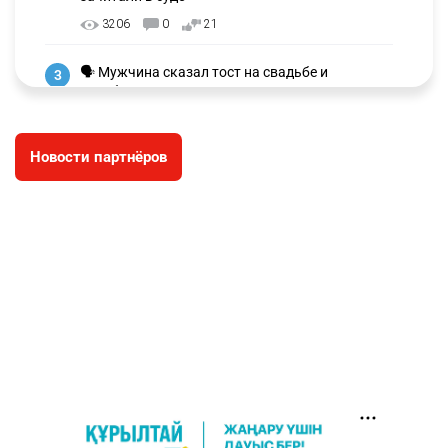
3206
0
21
🗣 Мужчина сказал тост на свадьбе и
3
заработал уголовное дело
2993
11
88
Новости партнёров
🐏 Скота больше, а мясо дороже. Почему в
4
Казахстане продолжают расти цены на
баранину и конину
2657
5
17
⚠️ Доброе утро, друзья! Предлагаем обзор
5
главных новостей за 4 августа
2781
0
1
🗣Глава государства направил телеграмму
6
соболезнования родным и близким Халық
қаһарманы Ивана Гапича
2766
2
42