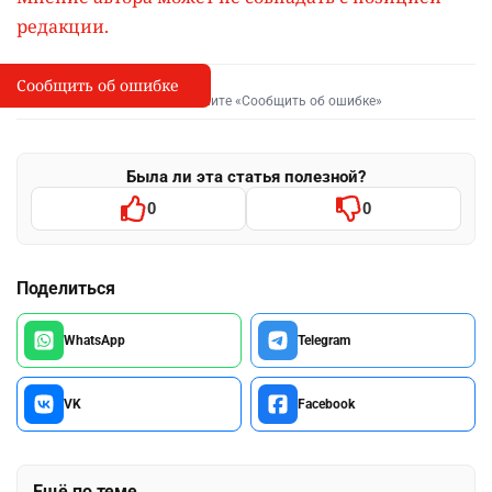
редакции.
Сообщить об ошибке
Сообщить об опечатке
I
Выделите фрагмент и нажмите «Сообщить об ошибке»
Была ли эта статья полезной?
0
0
Поделиться
WhatsApp
Telegram
VK
Facebook
Ещё по теме