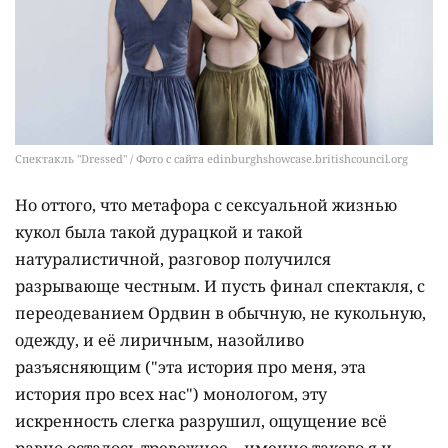
Спектакль "Dressed" / Фото с сайта edinburghshowcase.britishcouncil.org
Но оттого, что метафора с сексуальной жизнью
кукол была такой дурацкой и такой
натуралистичной, разговор получился
разрывающе честным. И пусть финал спектакля, с
переодеванием Ордвин в обычную, не кукольную,
одежду, и её лиричным, назойливо
разъясняющим ("эта история про меня, эта
история про всех нас") монологом, эту
искренность слегка разрушил, ощущение всё
равно осталось тревожное – именно такого я и