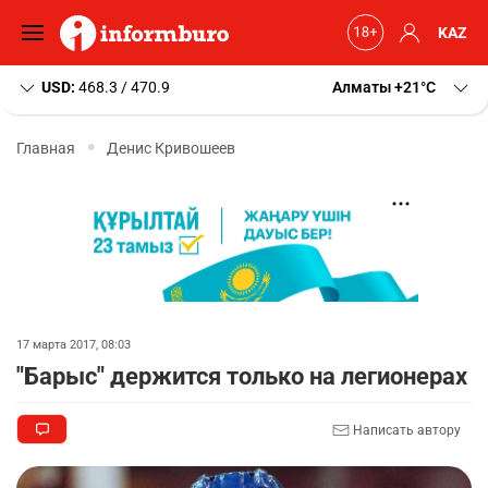
KAZ
USD:
468.3 / 470.9
Алматы
+21
C
Главная
Денис Кривошеев
17 марта 2017, 08:03
"Барыс" держится только на легионерах
Написать автору