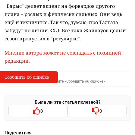
"Барыс" делает акцент на форвардов другого
плана – рослых и физически сильных. Они ведь
ещё и техничные. Так что, думаю, про Талгата
забудут по линии КХЛ. Всё-таки Жайлауов целый
сезон пропустил в "регулярке".
Мнение автора может не совпадать с позицией
редакции.
Сообщить об ошибке
Сообщить об опечатке
I
Выделите фрагмент и нажмите «Сообщить об ошибке»
Была ли эта статья полезной?
0
0
Поделиться