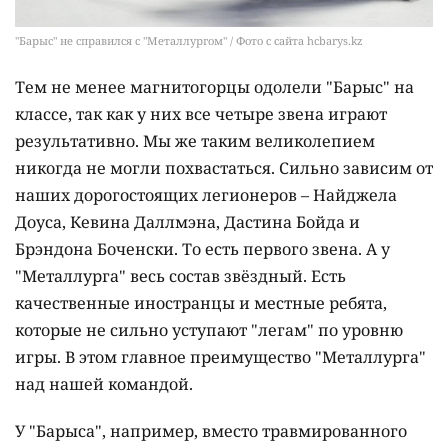
"Барыс" не справился с "Металлургом" / Фото с сайта hcbarys.kz
Тем не менее магнитогорцы одолели "Барыс" на
классе, так как у них все четыре звена играют
результативно. Мы же таким великолепием
никогда не могли похвастаться. Сильно зависим от
наших дорогостоящих легионеров – Найджела
Доуса, Кевина Даллмэна, Дастина Бойда и
Брэндона Боченски. То есть первого звена. А у
"Металлурга" весь состав звёздный. Есть
качественные иностранцы и местные ребята,
которые не сильно уступают "легам" по уровню
игры. В этом главное преимущество "Металлурга"
над нашей командой.
У "Барыса", например, вместо травмированного