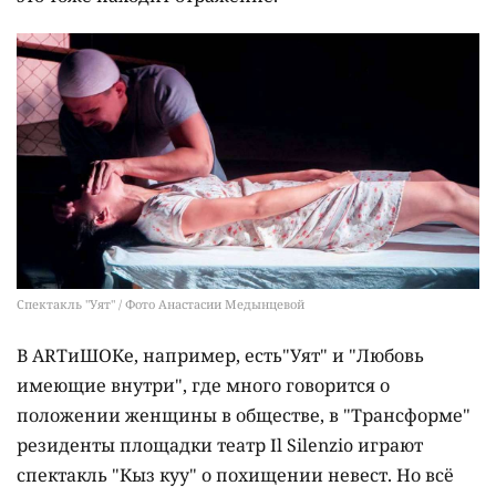
Спектакль "Уят" / Фото Анастасии Медынцевой
В ARTиШОКе, например, есть"Уят" и "Любовь
имеющие внутри", где много говорится о
положении женщины в обществе, в "Трансформе"
резиденты площадки театр Il Silenzio играют
спектакль "Кыз куу" о похищении невест. Но всё