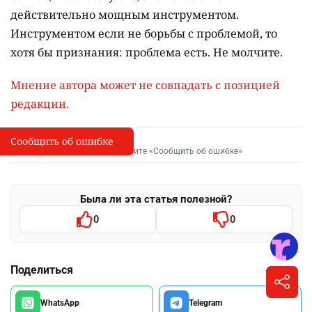
действительно мощным инструментом.
Инструментом если не борьбы с проблемой, то
хотя бы признания: проблема есть. Не молчите.
Мнение автора может не совпадать с позицией
редакции.
Сообщить об ошибке
Сообщить об опечатке
I
Выделите фрагмент и нажмите «Сообщить об ошибке»
Была ли эта статья полезной?
0
0
Поделиться
WhatsApp
Telegram