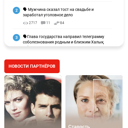
🗣 Мужчина сказал тост на свадьбе и
2
заработал уголовное дело
2717
11
84
🗣Глава государства направил телеграмму
3
соболезнования родным и близким Халық
қаһарманы Ивана Гапича
2594
2
41
НОВОСТИ ПАРТНЁРОВ
🇫🇷 Клуб ПСЖ объявил об открытии своей
4
футбольной академии в Астане
2606
2
39
🇺🇸🇯🇵 США и Япония провели совместную
5
интервенцию для спасения иены
2683
1
16
💬 Димаш Кудайберген ответил на критику
6