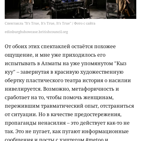
Спектакль "It's True, It's True, It's True" / Фото с сайта
edinburghshowcase.britishcouncil.org
От обоих этих спектаклей остаётся похожее
ощущение, и мне уже приходилось его
испытывать в Алматы на уже упомянутом "Кыз
куу" – завернутая в красивую художественную
обертку пластического театра история о насилии
нивелируется. Возможно, метафоричность и
сработает на то, чтобы помочь женщинам,
пережившим травматический опыт, отстраниться
от ситуации. Но в качестве предостережения,
пропаганды ненасилия – это действует как-то не
так. Это не пугает, как пугают информационные
сообщения и посты с хэштегом #metoo и