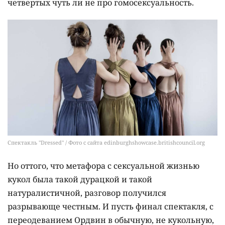
четвертых чуть ли не про гомосексуальность.
Спектакль "Dressed" / Фото с сайта edinburghshowcase.britishcouncil.org
Но оттого, что метафора с сексуальной жизнью
кукол была такой дурацкой и такой
натуралистичной, разговор получился
разрывающе честным. И пусть финал спектакля, с
переодеванием Ордвин в обычную, не кукольную,