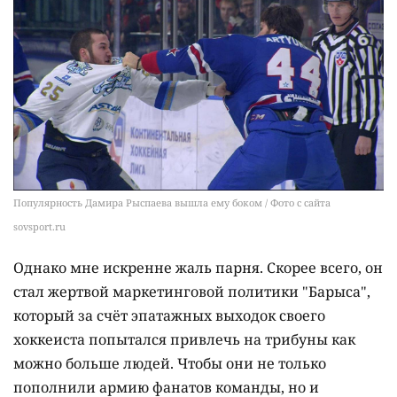
Популярность Дамира Рыспаева вышла ему боком / Фото с сайта
sovsport.ru
Однако мне искренне жаль парня. Скорее всего, он
стал жертвой маркетинговой политики "Барыса",
который за счёт эпатажных выходок своего
хоккеиста попытался привлечь на трибуны как
можно больше людей. Чтобы они не только
пополнили армию фанатов команды, но и