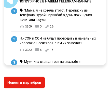
ПОПУЛЯРНОЕ В НАШЕМ TELEGRAM-КАНАЛЕ
🗣 "Мама, я не хотела этого". Переписку из
1
телефона Нурай Серикбай в день похищения
зачитали в суде
3309
0
23
✍️ СОР и СОЧ не будут проводить в начальных
2
классах с 1 сентября. Чем их заменят?
3323
6
15
🗣 Мужчина сказал тост на свадьбе и
3
заработал уголовное дело
3031
11
88
Новости партнёров
🐏 Скота больше, а мясо дороже. Почему в
4
Казахстане продолжают расти цены на
баранину и конину
2721
5
18