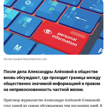
2368
0
8
🪱 "Мы думаем, что правим миром, но это не
10
так". Как дьявольские черви меняют наше
представление о жизни на Земле
2367
0
13
Иллюстрация Depositphotos.com
После дела Александры Алёховой в обществе
вновь обсуждают, где проходит граница между
общественно значимой информацией и правом
на неприкосновенность частной жизни.
Приговор журналистке Александре Алёховой (Сенцовой)
стал одной из самых обсуждаемых тем последних дней. В