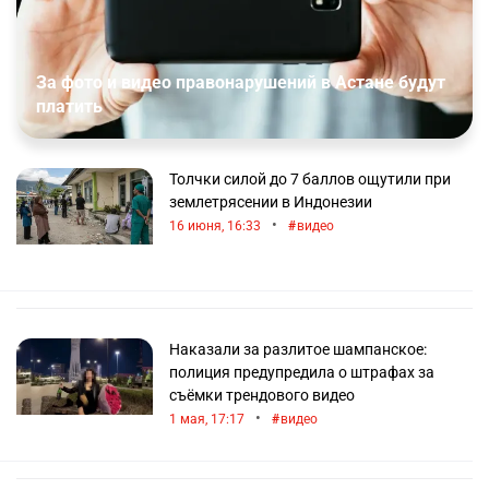
За фото и видео правонарушений в Астане будут
платить
Толчки силой до 7 баллов ощутили при
землетрясении в Индонезии
•
16 июня, 16:33
видео
Наказали за разлитое шампанское:
полиция предупредила о штрафах за
съёмки трендового видео
•
1 мая, 17:17
видео