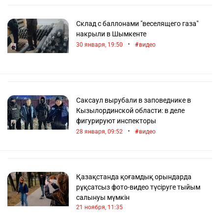
Склад с баллонами "веселящего газа"
накрыли в Шымкенте
•
30 января, 19:50
видео
Саксаул вырубали в заповеднике в
Кызылординской области: в деле
фигурируют инспекторы
•
28 января, 09:52
видео
Қазақстанда қоғамдық орындарда
рұқсатсыз фото-видео түсіруге тыйым
салынуы мүмкін
21 ноября, 11:35