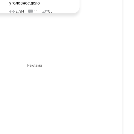
уголовное дело
2784
11
85
🗣Глава государства
3
направил телеграмму
соболезнования родным и
близким Халық қаһарманы
Ивана Гапича
2640
2
42
🇫🇷 Клуб ПСЖ объявил об
4
открытии своей футбольной
академии в Астане
2638
2
39
🇺🇸🇯🇵 США и Япония
5
провели совместную
интервенцию для спасения
иены
2693
1
16