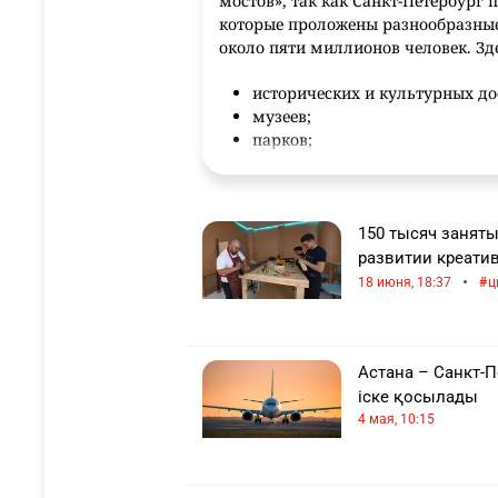
мостов», так как Санкт-Петербург 
которые проложены разнообразные
около пяти миллионов человек. Зд
исторических и культурных д
музеев;
парков;
дворцов;
усадеб;
памятников.
150 тысяч заняты
Выдающееся количество музыкантов
развитии креати
и скульпторов жили и творили в э
•
18 июня, 18:37
ц
Благодаря наличию огромного коли
Санкт-Петербурга разделена на не
соединены друг с другом мостами.
Астана – Санкт-П
куда обязательно приезжают все т
іске қосылады
центр и Петроградская сторона. 
4 мая, 10:15
храмы города. Самые известные ср
собор, Собор Вознесения Христова
Ростральные колонны.