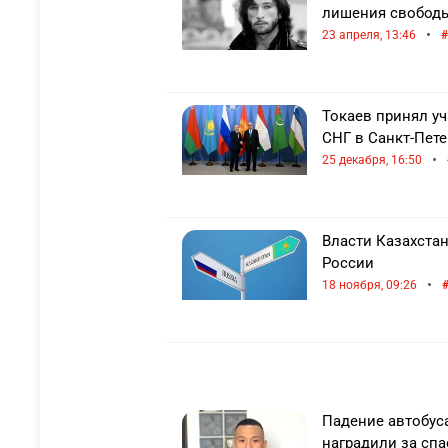
лишения свобод
•
23 апреля, 13:46
Токаев принял уч
СНГ в Санкт-Пете
•
25 декабря, 16:50
Власти Казахста
России
•
18 ноября, 09:26
Падение автобуса
наградили за сп