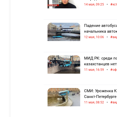
•
14 мая, 09:25
кс
Падение автобуса
начальника авто
•
12 мая, 10:06
ви
МИД РК: среди по
казахстанцев нет
•
11 мая, 16:59
оф
СМИ: Уроженка Ка
Санкт-Петербурге
•
11 мая, 08:52
ви