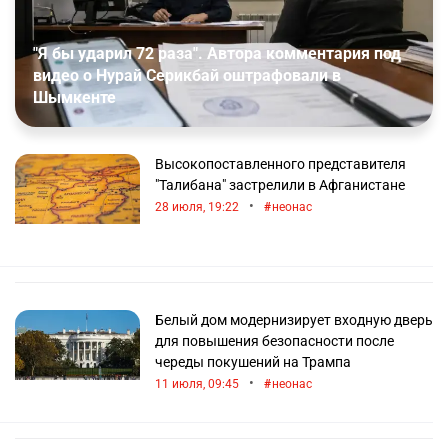
"Я бы ударил 72 раза". Автора комментария под
видео о Нурай Серикбай оштрафовали в
Шымкенте
Высокопоставленного представителя
"Талибана" застрелили в Афганистане
•
28 июля, 19:22
неонас
Белый дом модернизирует входную дверь
для повышения безопасности после
череды покушений на Трампа
•
11 июля, 09:45
неонас