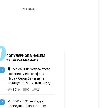
ПОПУЛЯРНОЕ В НАШЕМ
TELEGRAM-КАНАЛЕ
🗣 "Мама, я не хотела этого".
1
Переписку из телефона
Нурай Серикбай в день
похищения зачитали в суде
3016
0
21
✍️ СОР и СОЧ не будут
2
проводить в начальных