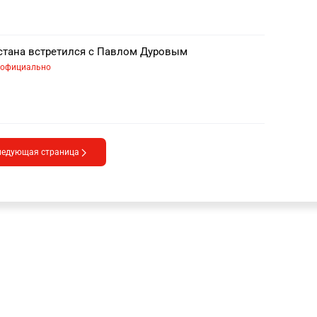
стана встретился с Павлом Дуровым
официально
ледующая страница