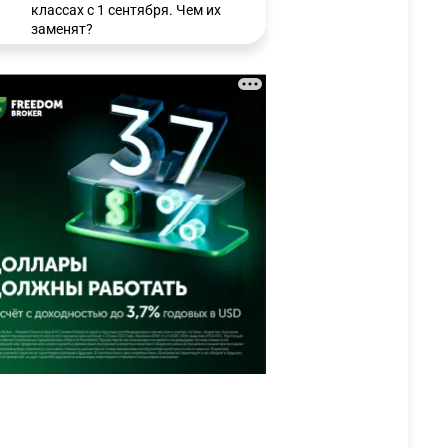
классах с 1 сентября. Чем их
заменят?
3196
6
15
🗣 Мужчина сказал тост на
3
свадьбе и заработал
уголовное дело
2921
11
88
⚠️ Доброе утро, друзья!
4
Предлагаем обзор главных
новостей за 4 августа
2738
0
1
🗣Глава государства
5
направил телеграмму
соболезнования родным и
близким Халық қаһарманы
Ивана Гапича
2731
2
42