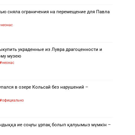
ью сняла ограничения на перемещение для Павла
неонас
ыкупить украденные из Лувра драгоценности и
ому музею
неонас
упался в озере Кольсай без нарушений –
официально
тандыққа ие соңғы ұрпақ болып қалуымыз мүмкін –