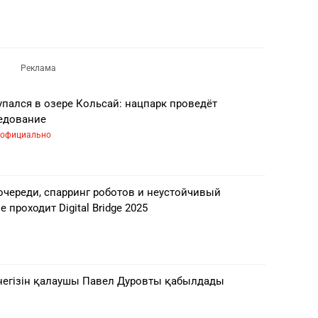
пался в озере Кольсай: нацпарк проведёт
едование
официально
череди, спарринг роботов и неустойчивый
е проходит Digital Bridge 2025
 негізін қалаушы Павел Дуровты қабылдады