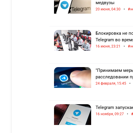
медвузы
•
20 июня, 04:30
н
Блокировка не п
Telegram во вре
•
16 июня, 23:21
н
"Принимаем меры
расследовании п
•
24 февраля, 15:45
Telegram запуск
•
16 ноября, 09:27