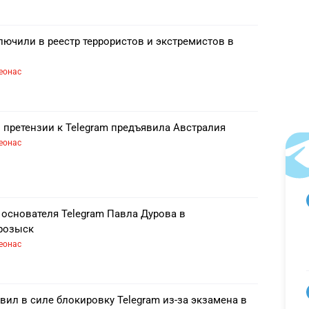
лючили в реестр террористов и экстремистов в
еонас
 претензии к Telegram предъявила Австралия
еонас
 основателя Telegram Павла Дурова в
розыск
еонас
вил в силе блокировку Telegram из-за экзамена в