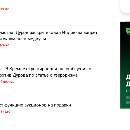
еонас
омогла: Дуров раскритиковал Индию за запрет
мя экзамена в медвузы
еонас
". В Кремле отреагировали на сообщения о
ротив Дурова по статье о терроризме
неонас
ает функцию аукционов на подарки
видео