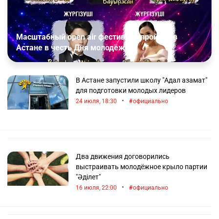
Масштабный open air фестиваль пройдёт в
Астане в честь Дня молодёжи
В Астане запустили школу "Адал азамат"
для подготовки молодых лидеров
•
24 июля, 18:30
официально
Два движения договорились
выстраивать молодёжное крыло партии
"Әділет"
•
16 июля, 22:00
официально