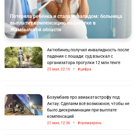
Потеряла ребёнка и стала инвалидом: больница
выплатит компенсацию пациентке в
Жамбылской области
Актюбинец получил инвалидность после
падения с лошади: суд взыскал с
организатора прогулки 12 млн тенге
•
25 мая, 22:10
цифра
Бозумбаев про авиакатастрофу под
Актау: Сделаем всё возможное, чтобы не
было дискриминации при выплате
компенсаций
•
21 мая, 12:36
прямаяречь