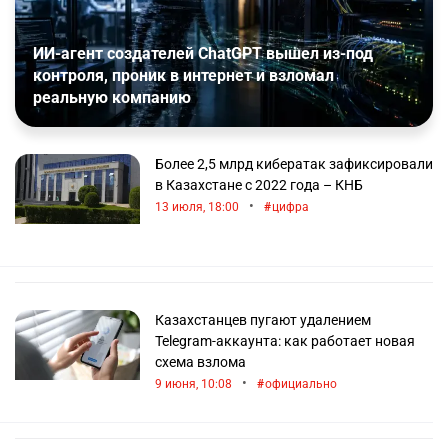
ИИ-агент создателей ChatGPT вышел из-под
контроля, проник в интернет и взломал
реальную компанию
Более 2,5 млрд кибератак зафиксировали
в Казахстане с 2022 года – КНБ
•
13 июля, 18:00
цифра
Казахстанцев пугают удалением
Telegram-аккаунта: как работает новая
схема взлома
•
9 июня, 10:08
официально