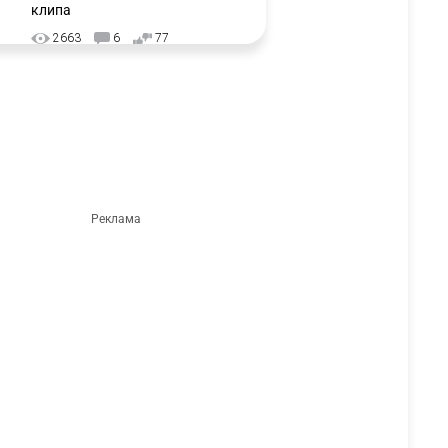
клипа
2663
6
77
❌ США готовят закон об
3
экстренном отключении ИИ
2699
1
39
🗣 Мужчина сказал тост на
4
свадьбе и заработал
уголовное дело
2412
11
79
🗣Глава государства
5
направил телеграмму
соболезнования родным и
близким Халық қаһарманы
Ивана Гапича
2417
2
41
🩷 🚛 Wildberries построит