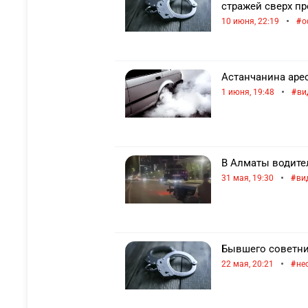
стражей сверх п
•
10 июня, 22:19
о
Астанчанина арес
•
1 июня, 19:48
ви
В Алматы водител
•
31 мая, 19:30
ви
Бывшего советни
•
22 мая, 20:21
не