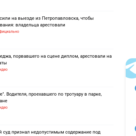
сили на выезде из Петропавловска, чтобы
вания: владельца арестовали
фициально
еджа, порвавшего на сцене диплом, арестовали на
аты
идео
е". Водителя, проехавшего по тротуару в парке,
тане
идео
 суд признал недопустимым содержание под