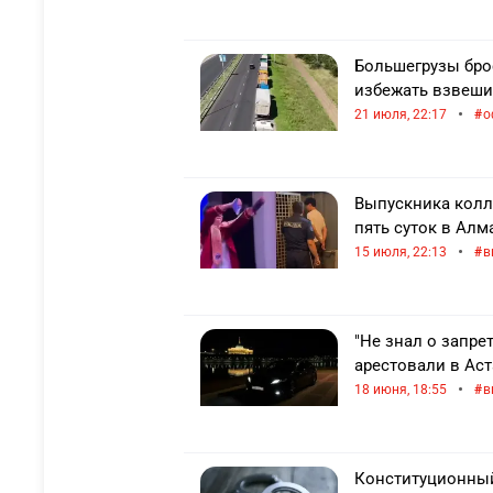
Большегрузы бро
избежать взвеши
•
21 июля, 22:17
о
Выпускника колл
пять суток в Алм
•
15 июля, 22:13
в
"Не знал о запрет
арестовали в Ас
•
18 июня, 18:55
в
Конституционный