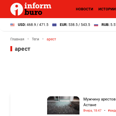
НОВОСТИ
ИСТОРИИ
USD:
468.9 / 471.5
EUR:
538.5 / 543.5
RUB:
5.5
Главная
Теги
арест
арест
Мужчину арестов
Астане
•
Вчера, 18:47
вид