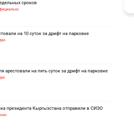
редельных сроков
фициально
товали на 10 суток за дрифт на парковке
део
я арестовали на пять суток за дрифт на парковке
део
ка президента Кыргызстана отправили в СИЗО
онас