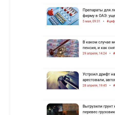
Препараты для л
фирму в ОАЭ: уще
•
5 мая, 09:31
циф
В каком случае м
пенсия, и как сня
•
29 апреля, 14:24
Устроил дрифт н
арестовали, авт
•
28 апреля, 19:45
Выгрузили грунт 
перевес грузовик