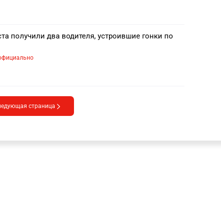
ста получили два водителя, устроившие гонки по
официально
ледующая страница