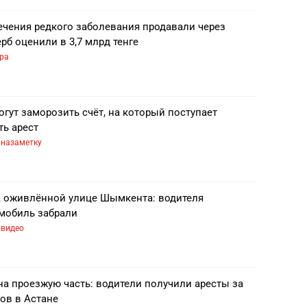
ечения редкого заболевания продавали через
рб оценили в 3,7 млрд тенге
ра
огут заморозить счёт, на который поступает
ть арест
назаметку
а оживлённой улице Шымкента: водителя
омобиль забрали
видео
на проезжую часть: водители получили аресты за
ов в Астане