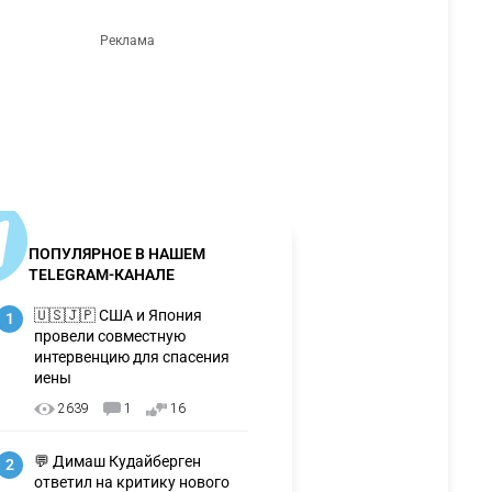
ПОПУЛЯРНОЕ В НАШЕМ
TELEGRAM-КАНАЛЕ
🇺🇸🇯🇵 США и Япония
1
провели совместную
интервенцию для спасения
иены
2639
1
16
💬 Димаш Кудайберген
2
ответил на критику нового