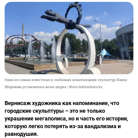
🌟 Ступень ракеты SpaceX врежется в Луну
10
2341
1
22
Одна из самых известных и любимых алматинцами скульптур Павла
Шорохова установлена возле цирка / Фото Informburo.kz
Вернисаж художника как напоминание, что
городские скульптуры – это не только
украшение мегаполиса, но и часть его истории,
которую легко потерять из-за вандализма и
равнодушия.