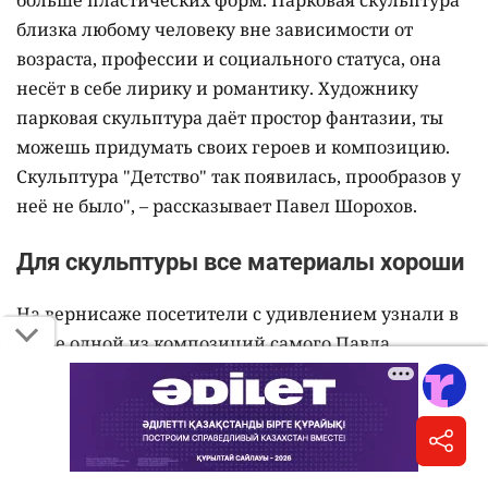
больше пластических форм. Парковая скульптура
близка любому человеку вне зависимости от
возраста, профессии и социального статуса, она
несёт в себе лирику и романтику. Художнику
парковая скульптура даёт простор фантазии, ты
можешь придумать своих героев и композицию.
Скульптура "Детство" так появилась, прообразов у
неё не было", – рассказывает Павел Шорохов.
Для скульптуры все материалы хороши
На вернисаже посетители с удивлением узнали в
герое одной из композиций самого Павла
Шорохова. И хотя работа сделана в далёком 1984
году, скульптор узнаваем в этой работе.