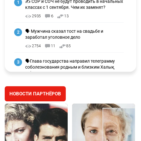
✍️ СОР и СОЧ не будут проводить в начальных
1
классах с 1 сентября. Чем их заменят?
2935
6
13
🗣 Мужчина сказал тост на свадьбе и
2
заработал уголовное дело
2754
11
85
🗣Глава государства направил телеграмму
3
соболезнования родным и близким Халық
қаһарманы Ивана Гапича
2618
2
42
НОВОСТИ ПАРТНЁРОВ
🇫🇷 Клуб ПСЖ объявил об открытии своей
4
футбольной академии в Астане
2629
2
39
🇺🇸🇯🇵 США и Япония провели совместную
5
интервенцию для спасения иены