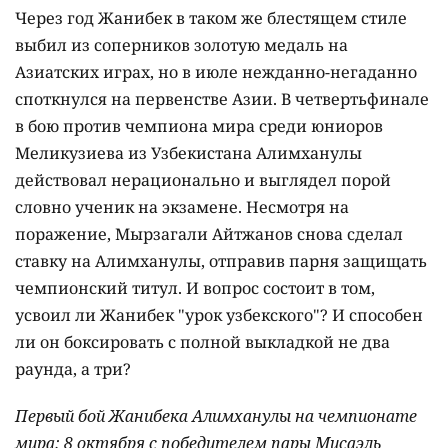
Через год Жанибек в таком же блестящем стиле
выбил из соперников золотую медаль на
Азиатских играх, но в июле нежданно-негаданно
споткнулся на первенстве Азии. В четвертьфинале
в бою против чемпиона мира среди юниоров
Меликузиева из Узбекистана Алимханулы
действовал нерационально и выглядел порой
словно ученик на экзамене. Несмотря на
поражение, Мырзагали Айтжанов снова сделал
ставку на Алимханулы, отправив парня защищать
чемпионский титул. И вопрос состоит в том,
усвоил ли Жанибек "урок узбекского"? И способен
ли он боксировать с полной выкладкой не два
раунда, а три?
Первый бой Жанибека Алимханулы на чемпионате
мира: 8 октября с победителем пары Мисаэль