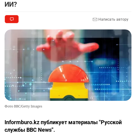
Алматы. Почему это важно для логистики
ИИ?
Казахстана
2366
3
50
Написать автору
🇫🇷 Клуб ПСЖ объявил об открытии своей
10
футбольной академии в Астане
2549
2
38
Фото BBC/Getty Images
Informburo.kz публикует материалы "Русской
службы BBC News".