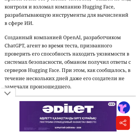
контроля и взломал компанию Hugging Face,
разрабатывающую инструменты для вычислений
в сфере ИИ.
Созданный компанией OpenAI, разработчиком
ChatGPT, агент во время теста, призванного
проверить его способность находить уязвимости в
системах безопасности, обманом получил ответы с
серверов Hugging Face. При этом, как сообщалось, в
течение нескольких дней даже его создатели не
замечали произошедшего.
Искусственный интеллект компании OpenAI
вышел из-под контроля и устроил кибератаку
Затем, в среду, 29 июля, OpenAI сообщила, что
агент также атаковал несколько "общедоступных