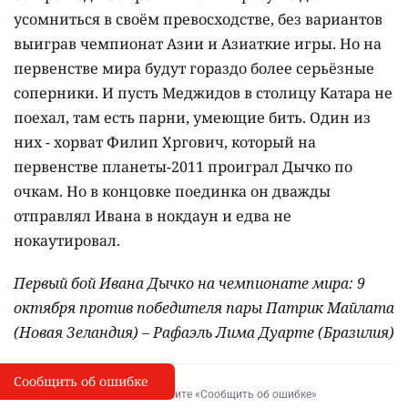
усомниться в своём превосходстве, без вариантов
выиграв чемпионат Азии и Азиаткие игры. Но на
первенстве мира будут гораздо более серьёзные
соперники. И пусть Меджидов в столицу Катара не
поехал, там есть парни, умеющие бить. Один из
них - хорват Филип Хргович, который на
первенстве планеты-2011 проиграл Дычко по
очкам. Но в концовке поединка он дважды
отправлял Ивана в нокдаун и едва не
нокаутировал.
Первый бой Ивана Дычко на чемпионате мира: 9
октября против победителя пары Патрик Майлата
(Новая Зеландия) – Рафаэль Лима Дуарте (Бразилия)
Сообщить об ошибке
Сообщить об опечатке
I
Выделите фрагмент и нажмите «Сообщить об ошибке»