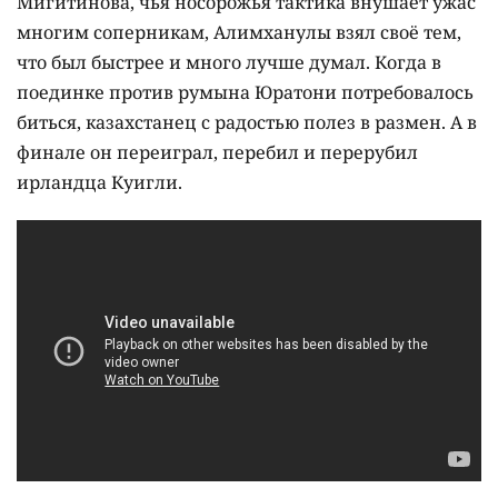
Мигитинова, чья носорожья тактика внушает ужас
многим соперникам, Алимханулы взял своё тем,
что был быстрее и много лучше думал. Когда в
поединке против румына Юратони потребовалось
биться, казахстанец с радостью полез в размен. А в
финале он переиграл, перебил и перерубил
ирландца Куигли.