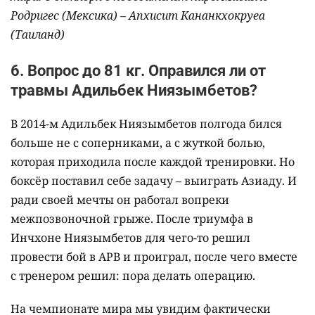
Родригес (Мексика)
–
Апхисит Кананкхокруеа
(Таиланд)
6. Вопрос до 81 кг. Оправился ли от
травмы Адильбек Ниязымбетов?
В 2014-м Адильбек Ниязымбетов полгода бился
больше не с соперниками, а с жуткой болью,
которая приходила после каждой тренировки. Но
боксёр поставил себе задачу – выиграть Азиаду. И
ради своей мечты он работал вопреки
межпозвоночной грыже. После триумфа в
Инчхоне Ниязымбетов для чего-то решил
провести бой в APB и проиграл, после чего вместе
с тренером решил: пора делать операцию.
На чемпионате мира мы увидим фактически