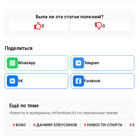
Была ли эта статья полезной?
0
0
Поделиться
WhatsApp
Telegram
VK
Facebook
Ещё по теме
Новости и материалы Informburo.kz по связанным темам
БОКС
ДАНИЯР ЕЛЕУСИНОВ
НОВОСТИ СПОРТА
ВА