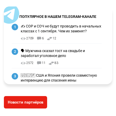
ПОПУЛЯРНОЕ В НАШЕМ TELEGRAM-КАНАЛЕ
✍️ СОР и СОЧ не будут проводить в начальных
1
классах с 1 сентября. Чем их заменят?
2709
6
12
🗣 Мужчина сказал тост на свадьбе и
2
заработал уголовное дело
2572
11
83
🇺🇸🇯🇵 США и Япония провели совместную
3
интервенцию для спасения иены
2661
1
16
💬 Димаш Кудайберген ответил на критику
4
Новости партнёров
нового клипа
2687
6
77