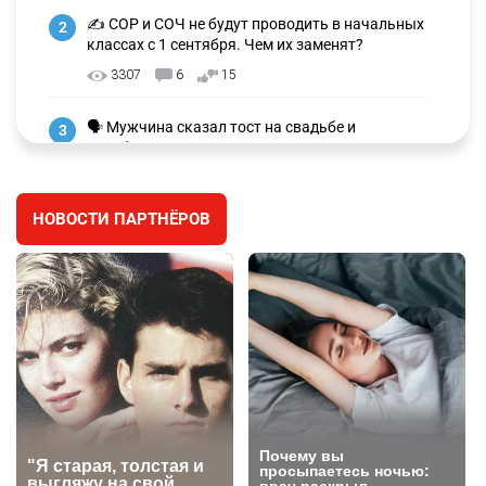
✍️ СОР и СОЧ не будут проводить в начальных
2
классах с 1 сентября. Чем их заменят?
3307
6
15
🗣 Мужчина сказал тост на свадьбе и
3
заработал уголовное дело
3022
11
88
НОВОСТИ ПАРТНЁРОВ
🐏 Скота больше, а мясо дороже. Почему в
4
Казахстане продолжают расти цены на
баранину и конину
2706
5
18
⚠️ Доброе утро, друзья! Предлагаем обзор
5
главных новостей за 4 августа
2804
0
1
🗣Глава государства направил телеграмму
6
соболезнования родным и близким Халық