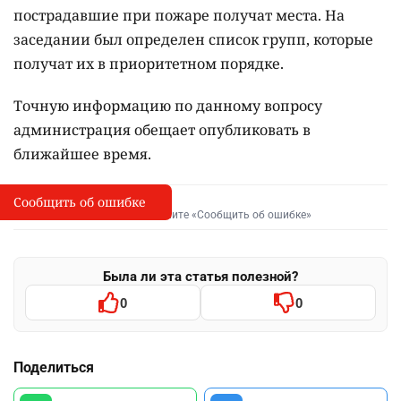
пострадавшие при пожаре получат места. На
заседании был определен список групп, которые
получат их в приоритетном порядке.
Точную информацию по данному вопросу
администрация обещает опубликовать в
ближайшее время.
Сообщить об ошибке
Сообщить об опечатке
I
Выделите фрагмент и нажмите «Сообщить об ошибке»
Была ли эта статья полезной?
0
0
Поделиться