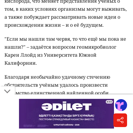
кислорода, что меняет представления учёных о
том, в каких условиях организмы могут выживать,
а также побуждает рассматривать новые идеи о
происхождении жизни – и о её будущем.
"Если мы нашли там червя, то что ещё мы пока не
нашли?" – задаётся вопросом геомикробиолог
Карен Ллойд из Университета Южной
Калифорнии.
Благодаря необычайно удачному стечению
обстоятельств учёным удалось произвести
потомство единственной найденной особи
дьявольского червя. С тех пор они активно изучают
получившихся отпрысков, чтобы понять, как этот
вид выживает в раскалённой и тёмной Земле.
На большой глубине