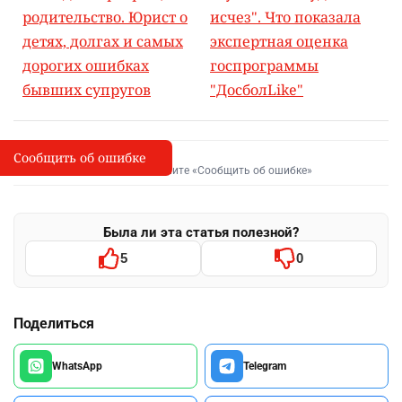
родительство. Юрист о
исчез". Что показала
детях, долгах и самых
экспертная оценка
дорогих ошибках
госпрограммы
бывших супругов
"ДосболLike"
Сообщить об ошибке
Сообщить об опечатке
I
Выделите фрагмент и нажмите «Сообщить об ошибке»
Была ли эта статья полезной?
5
0
Поделиться
WhatsApp
Telegram