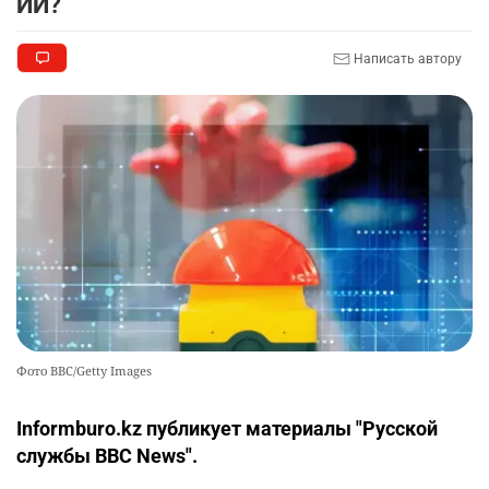
ИИ?
Казахстана
2361
3
49
Написать автору
🇫🇷 Клуб ПСЖ объявил об открытии своей
10
футбольной академии в Астане
2542
2
38
Фото BBC/Getty Images
Informburo.kz публикует материалы "Русской
службы BBC News".