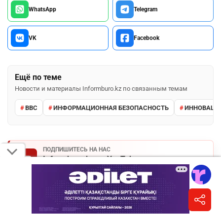
WhatsApp
Telegram
VK
Facebook
Ещё по теме
Новости и материалы Informburo.kz по связанным темам
BBC
ИНФОРМАЦИОННАЯ БЕЗОПАСНОСТЬ
ИННОВАЦИ
ПОДПИШИТЕСЬ НА НАС
Informburo.kz на YouTube
Видео, интервью и объяснения важных событий.
Подписаться