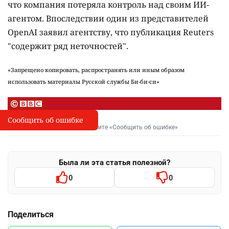
что компания потеряла контроль над своим ИИ-
агентом. Впоследствии один из представителей
OpenAI заявил агентству, что публикация Reuters
"содержит ряд неточностей".
«Запрещено копировать, распространять или иным образом
использовать материалы Русской службы Би-би-си»
Сообщить об ошибке
Сообщить об опечатке
I
Выделите фрагмент и нажмите «Сообщить об ошибке»
Была ли эта статья полезной?
0
0
Поделиться