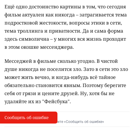
Ещё одно достоинство картины в том, что сегодня
фильм актуален как никогда – затрагивается тема
подростковой жестокости, вопросы этики в сети,
тема троллинга и приватности. Да и сама форма
здесь символична – у многих вся жизнь проходит
в этом окошке мессенджера.
Месседжей в фильме сколько угодно. В чистой
душе никогда не поселится зло. Зато в сети это зло
может жить вечно, и когда-нибудь всё тайное
обязательно становится явным. Поэтому берегите
себя от грязи и цените друзей. Ну, хотя бы не
удаляйте их из "Фейсбука".
Сообщить об ошибке
Сообщить об опечатке
I
Выделите фрагмент и нажмите «Сообщить об ошибке»