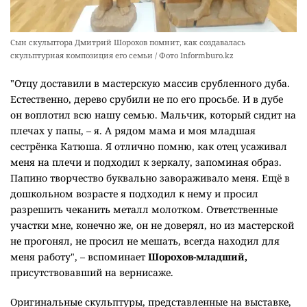
Сын скульптора Дмитрий Шорохов помнит, как создавалась
скульптурная композиция его семьи / Фото Informburo.kz
"Отцу доставили в мастерскую массив срубленного дуба.
Естественно, дерево срубили не по его просьбе. И в дубе
он воплотил всю нашу семью. Мальчик, который сидит на
плечах у папы, – я. А рядом мама и моя младшая
сестрёнка Катюша. Я отлично помню, как отец усаживал
меня на плечи и подходил к зеркалу, запоминая образ.
Папино творчество буквально завораживало меня. Ещё в
дошкольном возрасте я подходил к нему и просил
разрешить чеканить металл молотком. Ответственные
участки мне, конечно же, он не доверял, но из мастерской
не прогонял, не просил не мешать, всегда находил для
меня работу", – вспоминает
Шорохов-младший,
присутствовавший на вернисаже.
Оригинальные скульптуры, представленные на выставке,