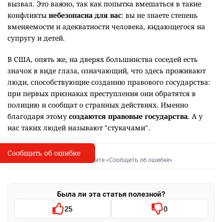
вызвал. Это важно, так как попытка вмешаться в такие
конфликты
небезопасна для вас
: вы не знаете степень
вменяемости и адекватности человека, кидающегося на
супругу и детей.
В США, опять же, на дверях большинства соседей есть
значок в виде глаза, означающий, что здесь проживают
люди, способствующие созданию правового государства:
при первых признаках преступления они обратятся в
полицию и сообщат о странных действиях. Именно
благодаря этому
создаются правовые государства
. А у
нас таких людей называют "стукачами".
Сообщить об ошибке
Сообщить об опечатке
I
Выделите фрагмент и нажмите «Сообщить об ошибке»
Была ли эта статья полезной?
25
0