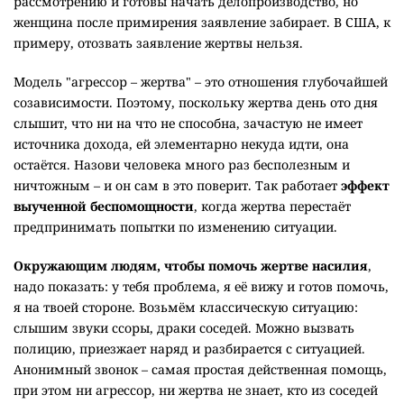
рассмотрению и готовы начать делопроизводство, но
женщина после примирения заявление забирает. В США, к
примеру, отозвать заявление жертвы нельзя.
Модель "агрессор – жертва" – это отношения глубочайшей
созависимости. Поэтому, поскольку жертва день ото дня
слышит, что ни на что не способна, зачастую не имеет
источника дохода, ей элементарно некуда идти, она
остаётся. Назови человека много раз бесполезным и
ничтожным – и он сам в это поверит. Так работает
эффект
выученной беспомощности
, когда жертва перестаёт
предпринимать попытки по изменению ситуации.
Окружающим людям, чтобы помочь жертве насилия
,
надо показать: у тебя проблема, я её вижу и готов помочь,
я на твоей стороне. Возьмём классическую ситуацию:
слышим звуки ссоры, драки соседей. Можно вызвать
полицию, приезжает наряд и разбирается с ситуацией.
Анонимный звонок – самая простая действенная помощь,
при этом ни агрессор, ни жертва не знает, кто из соседей