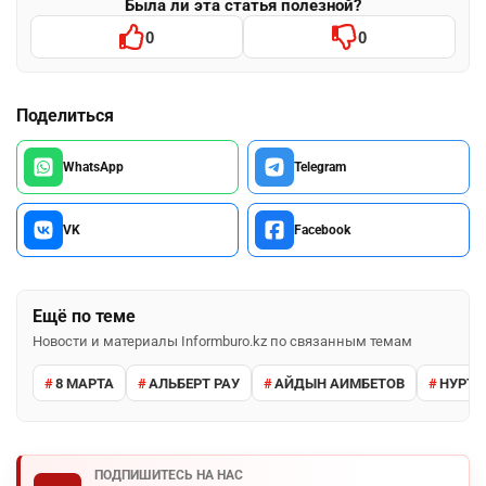
Была ли эта статья полезной?
0
0
Поделиться
WhatsApp
Telegram
VK
Facebook
Ещё по теме
Новости и материалы Informburo.kz по связанным темам
8 МАРТА
АЛЬБЕРТ РАУ
АЙДЫН АИМБЕТОВ
НУРТА
ПОДПИШИТЕСЬ НА НАС