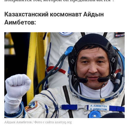
Казахстанский космонавт Айдын
Аимбетов:
Айдын Аимбетов / Фото с сайта azattyq.org