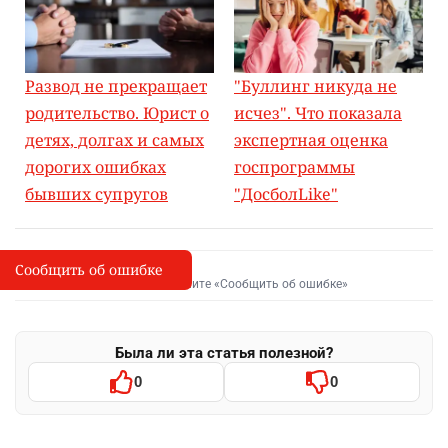
Развод не прекращает
"Буллинг никуда не
родительство. Юрист о
исчез". Что показала
детях, долгах и самых
экспертная оценка
дорогих ошибках
госпрограммы
бывших супругов
"ДосболLike"
Сообщить об ошибке
Сообщить об опечатке
I
Выделите фрагмент и нажмите «Сообщить об ошибке»
Была ли эта статья полезной?
0
0