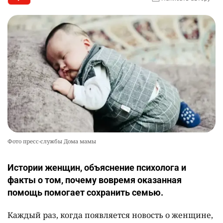
2517
5
17
🗣 620 человек освободили из колоний по
10
амнистии
2392
3
20
Фото пресс-службы Дома мамы
Истории женщин, объяснение психолога и
факты о том, почему вовремя оказанная
помощь помогает сохранить семью.
Каждый раз, когда появляется новость о женщине,