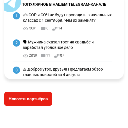
ПОПУЛЯРНОЕ В НАШЕМ TELEGRAM-КАНАЛЕ
✍️ СОР и СОЧ не будут проводить в начальных
1
классах с 1 сентября. Чем их заменят?
3091
6
14
🗣 Мужчина сказал тост на свадьбе и
2
заработал уголовное дело
2839
11
87
⚠️ Доброе утро, друзья! Предлагаем обзор
3
главных новостей за 4 августа
2658
0
1
🗣Глава государства направил телеграмму
4
Новости партнёров
соболезнования родным и близким Халық
қаһарманы Ивана Гапича
2679
2
42