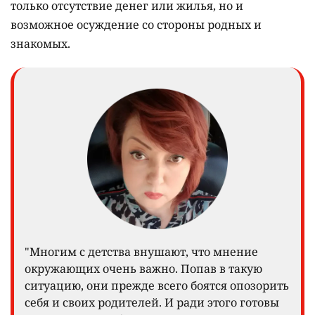
Не равнодушие, а безысходность
Почему женщина, которая ещё недавно
готовилась стать матерью, принимает решение
отказаться от ребёнка? Психолог фонда "Ана үйі"
Индира Ушакпаева
говорит, что общество нередко
объясняет такой поступок отсутствием
материнских чувств. На практике женщиной чаще
движут страх, одиночество и растерянность.
Для многих тяжёлым испытанием становится не
только отсутствие денег или жилья, но и
возможное осуждение со стороны родных и
знакомых.