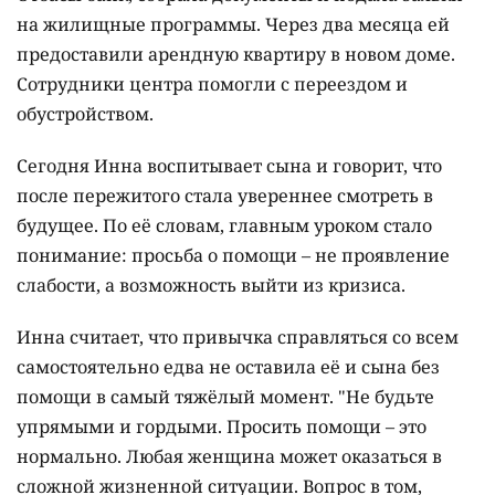
– призналась собеседница.
В ресурсном центре Инне помогли оформить
прописку и адресную социальную помощь.
Главной проблемой оставалось жильё. Как
выпускница детского дома, она много лет стояла в
очереди на квартиру, но та почти не продвигалась.
Вместе с координатором Инна обратилась в
Отбасы банк, собрала документы и подала заявки
на жилищные программы. Через два месяца ей
предоставили арендную квартиру в новом доме.
Сотрудники центра помогли с переездом и
обустройством.
Сегодня Инна воспитывает сына и говорит, что