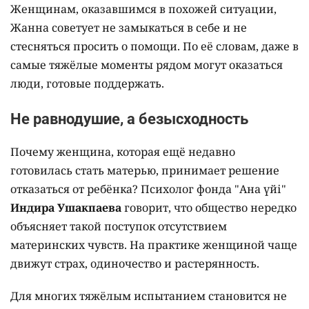
а после занятий спешила обратно к сыну.
Постепенно страх отступил, и она всё сильнее
привязывалась к ребёнку.
Позже отец мальчика вернулся. Молодые люди
поженились, Жанна получила диплом и начала
работать по специальности. Сегодня она
признаётся, что боится даже представить, как
сложилась бы её жизнь, если бы тогда она
отказалась от сына.
Женщинам, оказавшимся в похожей ситуации,
Жанна советует не замыкаться в себе и не
стесняться просить о помощи. По её словам, даже в
самые тяжёлые моменты рядом могут оказаться
люди, готовые поддержать.