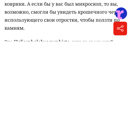
Когда учёные обнаружили особь неизвестного
ранее вида червя в глубине земной коры,
необычайно удачное стечение обстоятельств
привело к изменению нашего представления о
жизни в экстремальных условиях.
Представьте себе, что вам удалось просверлить
почву и забраться глубоко под земную кору. Там
вам стало бы некомфортно очень быстро.
При отсутствии солнечного света вы бы
погружались всё ближе к расплавленному ядру,
температура и давление повышались бы,
грунтовые воды заполняли бы щели в каменной
породе... Неудивительно, если бы вы в такой
ситуации пришли к выводу, что никакой организм
не может выжить на глубине 1,3 км.