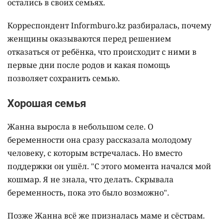
кризисной ситуации, говорят: отказ от ребёнка
часто связан не с отсутствием материнских чувств,
а с обстоятельствами, с которыми женщина не
смогла справиться в одиночку. Отсутствие
поддержки, жилья и денег, страх осуждения
близких – всё это может привести к ощущению,
что выбора больше нет.
За 13 лет работы ресурсных центров "Дом мамы"
помощь получили 7948 женщин, а 8523 ребёнка
остались в своих семьях.
Корреспондент Informburo.kz разбиралась, почему
женщины оказываются перед решением
отказаться от ребёнка, что происходит с ними в
первые дни после родов и какая помощь
позволяет сохранить семью.