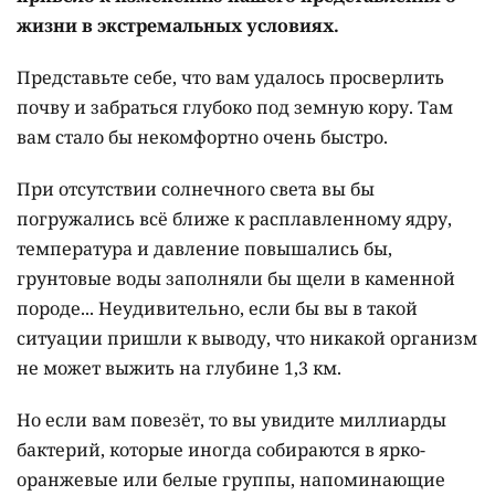
Написать автору
Дьявольский червь под микроскопом / Фото Gaetan Borgonie et al., Nature,
2011
Informburo.kz публикует материалы "Русской
службы BBC News".