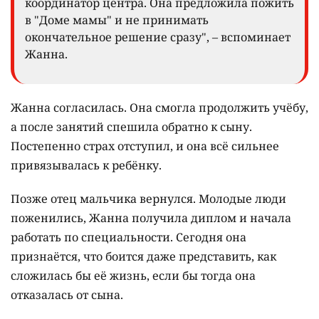
меня, у каждой была своя семья, свои проблемы".
Тогда Жанна решила отдать ребёнка в детский
дом.
"Надеялась, что его усыновит хорошая семья,
которая будет любить моего сына и
заботиться о нём". О существовании "Дома
мамы" не знала. За помощью обратилась
сестра. Уже в роддоме ко мне пришла
координатор центра. Она предложила пожить
в "Доме мамы" и не принимать
окончательное решение сразу", – вспоминает
Жанна.
Жанна согласилась. Она смогла продолжить учёбу,