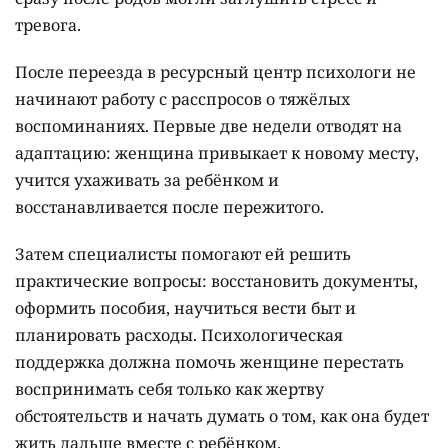
нравоучений. Сначала важно успокоить её и дать
понять, что она не одна. "Мы не говорим: "Не
отказывайся". Мы говорим: "Поедем к нам.
Побудешь с ребёнком 10–15 дней. Отказаться ты
всегда успеешь".
Эти несколько дней могут изменить решение.
Женщина начинает сама ухаживать за ребёнком,
кормить его, брать на руки. Постепенно между
матерью и малышом возникает связь, которую
сразу после родов могли заглушить стресс и
тревога.
После переезда в ресурсный центр психологи не
начинают работу с расспросов о тяжёлых
воспоминаниях. Первые две недели отводят на
адаптацию: женщина привыкает к новому месту,