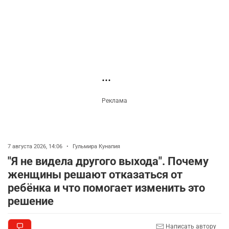
классах с 1 сентября. Чем их заменят?
3319
6
15
🗣 Мужчина сказал тост на свадьбе и
3
заработал уголовное дело
3029
11
88
Новости партнёров
🐏 Скота больше, а мясо дороже. Почему в
4
Казахстане продолжают расти цены на
баранину и конину
2719
5
18
⚠️ Доброе утро, друзья! Предлагаем обзор
5
главных новостей за 4 августа
2814
0
1
🗣Глава государства направил телеграмму
6
соболезнования родным и близким Халық
қаһарманы Ивана Гапича