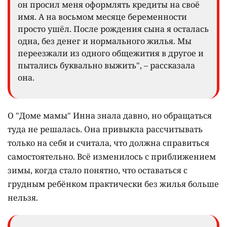
зависимости. После выпуска девушка окончила
колледж по специальности "бухгалтер" и
устроилась на работу.
Позже Инна стала жить с молодым человеком и
забеременела. Со временем выяснилось, что он
увлекается азартными играми и пытается
закрывать долги за её счёт.
"Чтобы расплачиваться с игровыми долгами,
он просил меня оформлять кредиты на своё
имя. А на восьмом месяце беременности
просто ушёл. После рождения сына я осталась
одна, без денег и нормального жилья. Мы
переезжали из одного общежития в другое и
пытались буквально выжить", – рассказала
она.