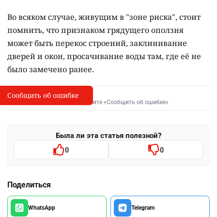
Во всяком случае, живущим в "зоне риска", стоит
помнить, что признаком грядущего оползня
может быть перекос строений, заклинивание
дверей и окон, просачивание воды там, где её не
было замечено ранее.
Сообщить об ошибке
Сообщить об опечатке
I
Выделите фрагмент и нажмите «Сообщить об ошибке»
Была ли эта статья полезной?
0
0
Поделиться
WhatsApp
Telegram