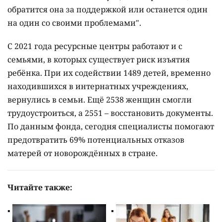
после пережитого стала увереннее смотреть в
будущее. По её словам, главным уроком стало
понимание: просьба о помощи – не проявление
слабости, а возможность выйти из кризиса.
Инна считает, что привычка справляться со всем
самостоятельно едва не оставила её и сына без
помощи в самый тяжёлый момент. "Не будьте
упрямыми и гордыми. Просить помощи – это
нормально. Любая женщина может оказаться в
сложной жизненной ситуации. Вопрос в том,
обратится она за поддержкой или останется один
на один со своими проблемами".
С 2021 года ресурсные центры работают и с
семьями, в которых существует риск изъятия
ребёнка. При их содействии 1489 детей, временно