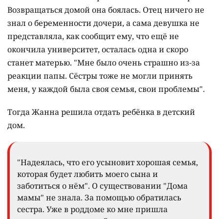
Хорошая семья
Жанна выросла в небольшом селе. О
беременности она сразу рассказала молодому
человеку, с которым встречалась. Но вместо
поддержки он ушёл. "С этого момента начался мой
кошмар. Я не знала, что делать. Скрывала
беременность, пока это было возможно".
Позже Жанна всё же призналась маме и сёстрам.
Возвращаться домой она боялась. Отец ничего не
знал о беременности дочери, а сама девушка не
представляла, как сообщит ему, что ещё не
окончила университет, осталась одна и скоро
станет матерью. "Мне было очень страшно из-за
реакции папы. Сёстры тоже не могли принять