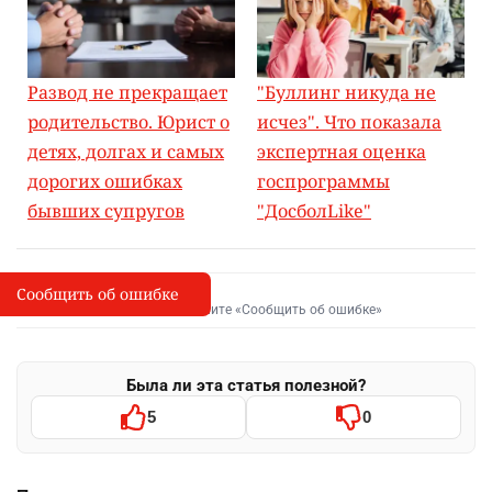
находившихся в интернатных учреждениях,
вернулись в семьи. Ещё 2538 женщин смогли
трудоустроиться, а 2551 – восстановить документы.
По данным фонда, сегодня специалисты помогают
предотвратить 69% потенциальных отказов
матерей от новорождённых в стране.
Читайте также:
Развод не прекращает
"Буллинг никуда не
родительство. Юрист о
исчез". Что показала
детях, долгах и самых
экспертная оценка
дорогих ошибках
госпрограммы