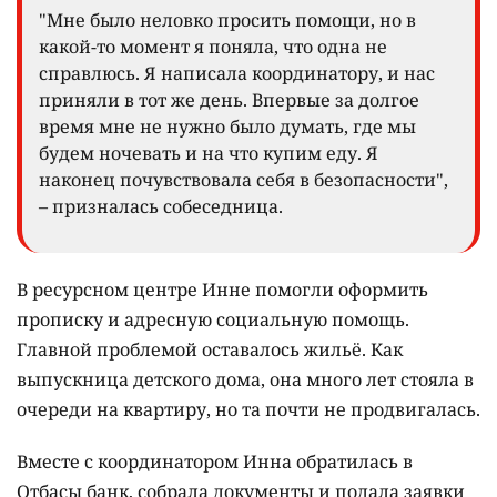
О "Доме мамы" Инна знала давно, но обращаться
туда не решалась. Она привыкла рассчитывать
только на себя и считала, что должна справиться
самостоятельно. Всё изменилось с приближением
зимы, когда стало понятно, что оставаться с
грудным ребёнком практически без жилья больше
нельзя.
"Мне было неловко просить помощи, но в
какой-то момент я поняла, что одна не
справлюсь. Я написала координатору, и нас
приняли в тот же день. Впервые за долгое
время мне не нужно было думать, где мы
будем ночевать и на что купим еду. Я
наконец почувствовала себя в безопасности",