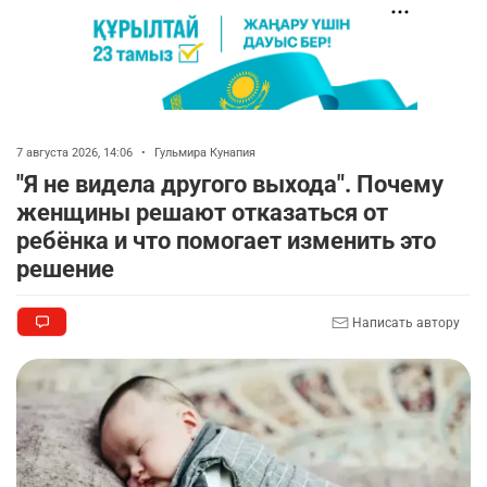
🚗 Казахстанцев убедили оформить
7
автокредиты за вознаграждение
2714
0
11
🦻 Казахстанцы смогут получать слуховые
8
аппараты без инвалидности
7 августа 2026, 14:06
•
Гульмира Кунапия
2334
1
25
"Я не видела другого выхода". Почему
женщины решают отказаться от
💻 В школах Казахстана изменили название и
9
ребёнка и что помогает изменить это
содержание некоторых предметов
решение
2425
3
19
Написать автору
🏇 В Астане наказали мужчину, который ездил
10
верхом на лошади
2357
2
37