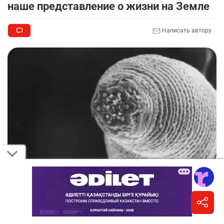
наше представление о жизни на Земле
Написать автору
Дьявольский червь под микроскопом / Фото Gaetan Borgonie et al., Nature,
2011
Informburo.kz публикует материалы "Русской