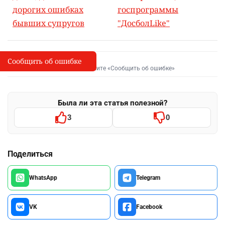
дорогих ошибках
госпрограммы
бывших супругов
"ДосболLike"
Сообщить об ошибке
Сообщить об опечатке
I
Выделите фрагмент и нажмите «Сообщить об ошибке»
Была ли эта статья полезной?
3
0
Поделиться
WhatsApp
Telegram
VK
Facebook