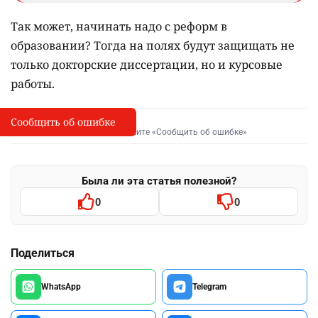
Так может, начинать надо с реформ в
образовании? Тогда на полях будут защищать не
только докторские диссертации, но и курсовые
работы.
Сообщить об ошибке
Сообщить об опечатке
I
Выделите фрагмент и нажмите «Сообщить об ошибке»
Была ли эта статья полезной?
0
0
Поделиться
WhatsApp
Telegram