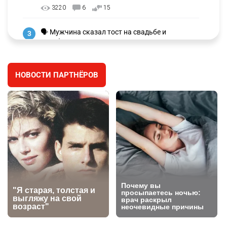
3220
6
15
🗣 Мужчина сказал тост на свадьбе и
3
заработал уголовное дело
2956
11
88
НОВОСТИ ПАРТНЁРОВ
⚠️ Доброе утро, друзья! Предлагаем обзор
4
главных новостей за 4 августа
2749
0
1
🗣Глава государства направил телеграмму
5
соболезнования родным и близким Халық
қаһарманы Ивана Гапича
2740
2
42
🇫🇷 Клуб ПСЖ объявил об открытии своей
6
футбольной академии в Астане
2785
2
40