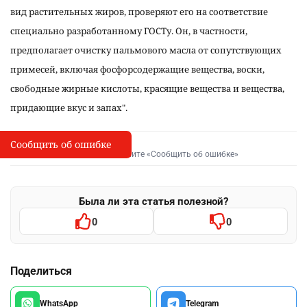
вид растительных жиров, проверяют его на соответствие
специально разработанному ГОСТу. Он, в частности,
предполагает очистку пальмового масла от сопутствующих
примесей, включая фосфорсодержащие вещества, воски,
свободные жирные кислоты, красящие вещества и вещества,
придающие вкус и запах".
Сообщить об ошибке
Сообщить об опечатке
I
Выделите фрагмент и нажмите «Сообщить об ошибке»
Была ли эта статья полезной?
0
0
Поделиться
WhatsApp
Telegram