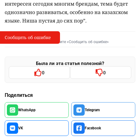
интересен сегодня многим брендам, тема будет
однозначно развиваться, особенно на казахском
языке. Ниша пустая до сих пор”.
Сообщить об ошибке
Сообщить об опечатке
I
Выделите фрагмент и нажмите «Сообщить об ошибке»
Была ли эта статья полезной?
0
0
Поделиться
WhatsApp
Telegram
VK
Facebook