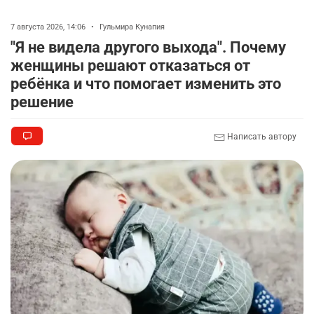
футбольной академии в Астане
2817
2
40
7 августа 2026, 14:06
•
Гульмира Кунапия
"Я не видела другого выхода". Почему
🚗 Казахстанцев убедили оформить
8
женщины решают отказаться от
автокредиты за вознаграждение
ребёнка и что помогает изменить это
2740
0
11
решение
🦻 Казахстанцы смогут получать слуховые
9
аппараты без инвалидности
Написать автору
2444
2
26
💻 В школах Казахстана изменили название и
10
содержание некоторых предметов
2470
3
19