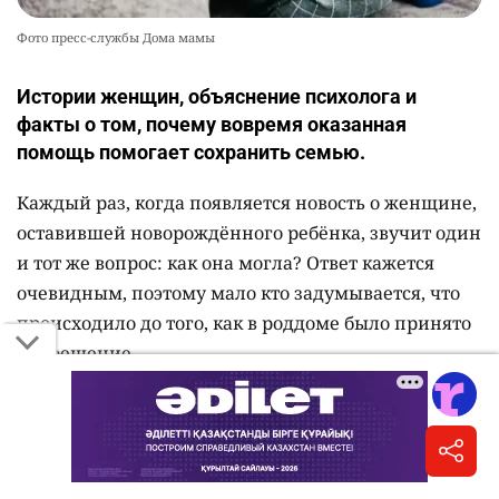
Фото пресс-службы Дома мамы
Истории женщин, объяснение психолога и
факты о том, почему вовремя оказанная
помощь помогает сохранить семью.
Каждый раз, когда появляется новость о женщине,
оставившей новорождённого ребёнка, звучит один
и тот же вопрос: как она могла? Ответ кажется
очевидным, поэтому мало кто задумывается, что
происходило до того, как в роддоме было принято
это решение.
Специалисты, которые работают с женщинами в
кризисной ситуации, говорят: отказ от ребёнка
часто связан не с отсутствием материнских чувств,
а с обстоятельствами, с которыми женщина не