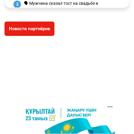
🗣 Мужчина сказал тост на свадьбе и
3
заработал уголовное дело
3004
11
88
Новости партнёров
🐏 Скота больше, а мясо дороже. Почему в
4
Казахстане продолжают расти цены на
баранину и конину
2677
5
18
⚠️ Доброе утро, друзья! Предлагаем обзор
5
главных новостей за 4 августа
2787
0
1
🗣Глава государства направил телеграмму
6
соболезнования родным и близким Халық
қаһарманы Ивана Гапича
2770
2
42
🇫🇷 Клуб ПСЖ объявил об открытии своей
7