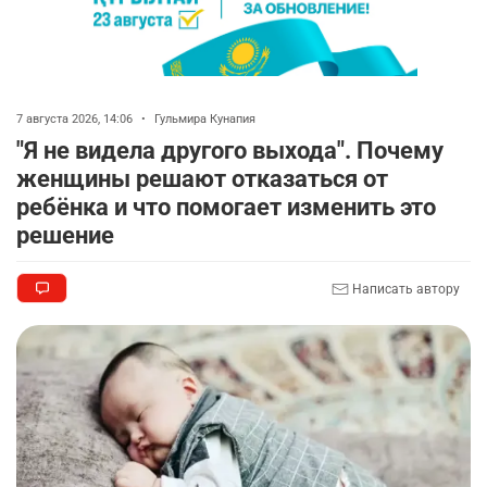
🤝 Токаев принял главу холдинга "Байтерек"
7
2320
1
21
🐏 Скота больше, а мясо дороже. Почему в
8
Казахстане продолжают расти цены на
7 августа 2026, 14:06
•
Гульмира Кунапия
баранину и конину
"Я не видела другого выхода". Почему
2509
5
17
женщины решают отказаться от
ребёнка и что помогает изменить это
🗣 620 человек освободили из колоний по
9
решение
амнистии
2386
3
20
Написать автору
🏠 Оправданному пастуху из Актобе подарили
10
квартиру
2384
7
72