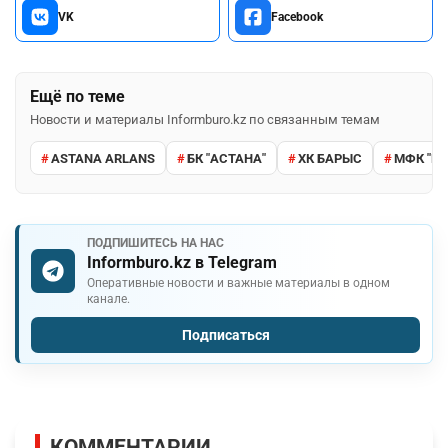
VK
Facebook
Ещё по теме
Новости и материалы Informburo.kz по связанным темам
ASTANA ARLANS
БК "АСТАНА"
ХК БАРЫС
МФК "КА
ПОДПИШИТЕСЬ НА НАС
Informburo.kz в Telegram
Оперативные новости и важные материалы в одном
канале.
Подписаться
КОММЕНТАРИИ