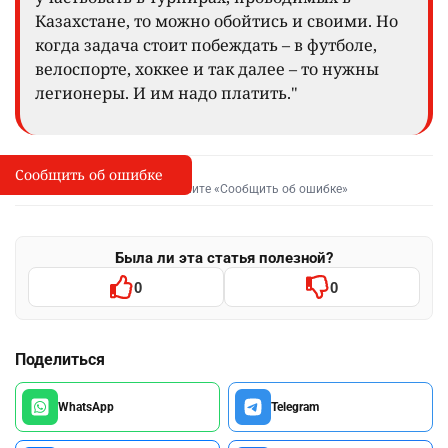
Казахстане, то можно обойтись и своими. Но
когда задача стоит побеждать – в футболе,
велоспорте, хоккее и так далее – то нужны
легионеры. И им надо платить."
Сообщить об ошибке
Сообщить об опечатке
I
Выделите фрагмент и нажмите «Сообщить об ошибке»
Была ли эта статья полезной?
0
0
Поделиться
WhatsApp
Telegram