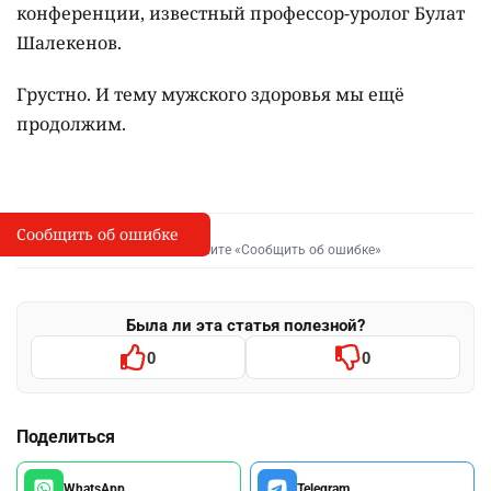
конференции, известный профессор-уролог Булат
Шалекенов.
Грустно. И тему мужского здоровья мы ещё
продолжим.
Сообщить об ошибке
Сообщить об опечатке
I
Выделите фрагмент и нажмите «Сообщить об ошибке»
Была ли эта статья полезной?
0
0
Поделиться
WhatsApp
Telegram