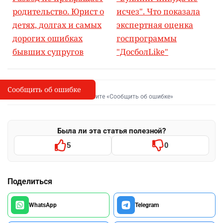
родительство. Юрист о
исчез". Что показала
детях, долгах и самых
экспертная оценка
дорогих ошибках
госпрограммы
бывших супругов
"ДосболLike"
Сообщить об ошибке
Сообщить об опечатке
I
Выделите фрагмент и нажмите «Сообщить об ошибке»
Была ли эта статья полезной?
5
0
Поделиться
WhatsApp
Telegram