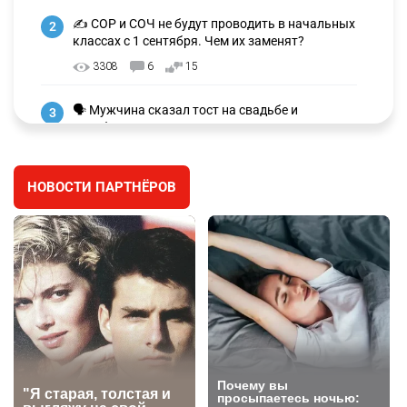
✍️ СОР и СОЧ не будут проводить в начальных
2
классах с 1 сентября. Чем их заменят?
3308
6
15
🗣 Мужчина сказал тост на свадьбе и
3
заработал уголовное дело
3022
11
88
НОВОСТИ ПАРТНЁРОВ
🐏 Скота больше, а мясо дороже. Почему в
4
Казахстане продолжают расти цены на
баранину и конину
2707
5
18
⚠️ Доброе утро, друзья! Предлагаем обзор
5
главных новостей за 4 августа
2804
0
1
🗣Глава государства направил телеграмму
6
соболезнования родным и близким Халық