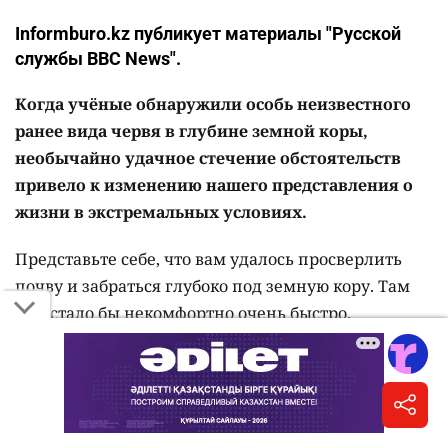
Informburo.kz публикует материалы "Русской
службы BBC News".
Когда учёные обнаружили особь неизвестного
ранее вида червя в глубине земной коры,
необычайно удачное стечение обстоятельств
привело к изменению нашего представления о
жизни в экстремальных условиях.
Представьте себе, что вам удалось просверлить
почву и забраться глубоко под земную кору. Там
вам стало бы некомфортно очень быстро.
При отсутствии солнечного света вы бы
погружались всё ближе к расплавленному ядру,
температура и давление повышались бы,
грунтовые воды заполняли бы щели в каменной