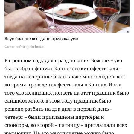
Вкус божоле всегда непредсказуем
Фото с сайта sprin-bux.ru
В прошлом году для празднования Божоле Нуво
был выбран формат Каннского кинофестиваля –
тогда на вечеринке было также много людей, как
во время проведения фестиваля в Каннах. Из-за
того что желающих попасть на этот праздник было
слишком много, в этом году праздник было
решено разбить на два дня: в первый день –
четверг – были приглашены партнёры и
спонсоры, во второй – пятницу – приглашали всех
желающих. На это мероприятие можно было