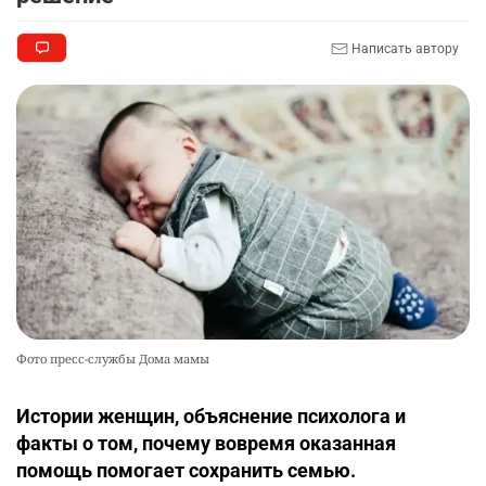
💻 В школах Казахстана изменили название и
9
содержание некоторых предметов
Написать автору
2406
3
18
🏇 В Астане наказали мужчину, который ездил
10
верхом на лошади
2349
2
37
Фото пресс-службы Дома мамы
Истории женщин, объяснение психолога и
факты о том, почему вовремя оказанная
помощь помогает сохранить семью.