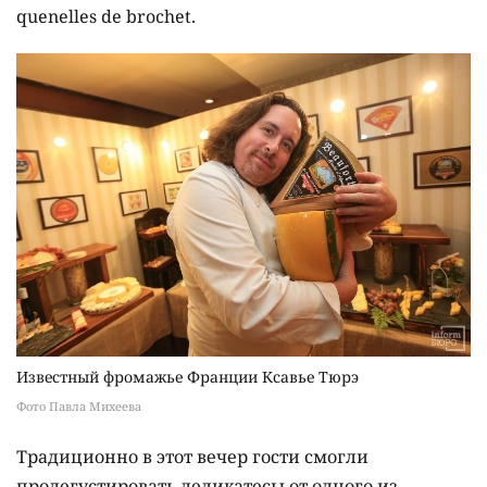
quenelles de brochet.
Известный фромажье Франции Ксавье Тюрэ
Фото Павла Михеева
Традиционно в этот вечер гости смогли
продегустировать деликатесы от одного из