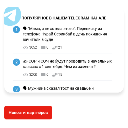
ПОПУЛЯРНОЕ В НАШЕМ TELEGRAM-КАНАЛЕ
🗣 "Мама, я не хотела этого". Переписку из
1
телефона Нурай Серикбай в день похищения
зачитали в суде
3052
0
21
✍️ СОР и СОЧ не будут проводить в начальных
2
классах с 1 сентября. Чем их заменят?
3208
6
15
🗣 Мужчина сказал тост на свадьбе и
3
заработал уголовное дело
2943
11
88
Новости партнёров
⚠️ Доброе утро, друзья! Предлагаем обзор
4
главных новостей за 4 августа