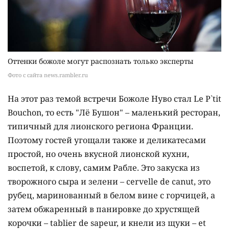
Оттенки божоле могут распознать только эксперты
Фото с сайта news.rambler.ru
На этот раз темой встречи Божоле Нуво стал Le P`tit
Bouchon, то есть "Лё Бушон" – маленький ресторан,
типичный для лионского региона Франции.
Поэтому гостей угощали также и деликатесами
простой, но очень вкусной лионской кухни,
воспетой, к слову, самим Рабле. Это закуска из
творожного сыра и зелени – cervelle de canut, это
рубец, маринованный в белом вине с горчицей, а
затем обжаренный в панировке до хрустящей
корочки – tablier de sapeur, и кнели из щуки – et