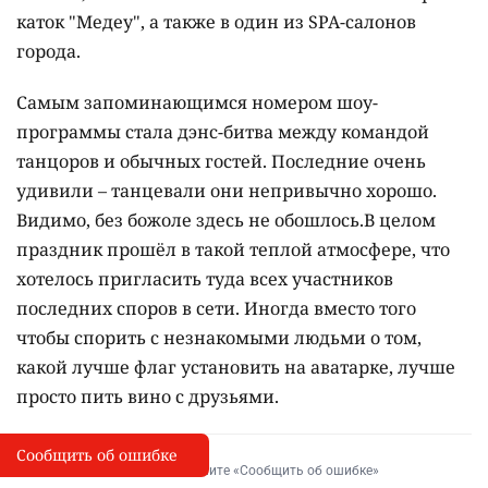
каток "Медеу", а также в один из SPA-салонов
города.
Самым запоминающимся номером шоу-
программы стала дэнс-битва между командой
танцоров и обычных гостей. Последние очень
удивили – танцевали они непривычно хорошо.
Видимо, без божоле здесь не обошлось.В целом
праздник прошёл в такой теплой атмосфере, что
хотелось пригласить туда всех участников
последних споров в сети. Иногда вместо того
чтобы спорить с незнакомыми людьми о том,
какой лучше флаг установить на аватарке, лучше
просто пить вино с друзьями.
Сообщить об ошибке
Сообщить об опечатке
I
Выделите фрагмент и нажмите «Сообщить об ошибке»