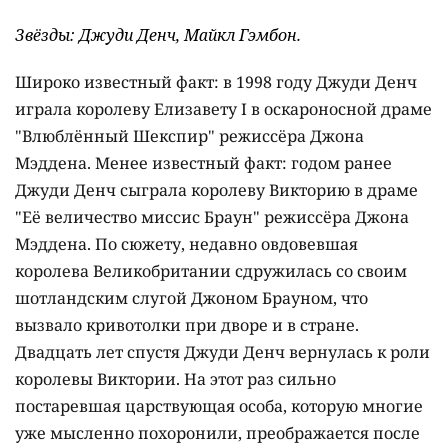
Звёзды: Джуди Денч, Майкл Гэмбон.
Широко известный факт: в 1998 году Джуди Денч
играла королеву Елизавету I в оскароносной драме
"Влюблённый Шекспир" режиссёра Джона
Мэддена. Менее известный факт: годом ранее
Джуди Денч сыграла королеву Викторию в драме
"Её величество миссис Браун" режиссёра Джона
Мэддена. По сюжету, недавно овдовевшая
королева Великобритании сдружилась со своим
шотландским слугой Джоном Брауном, что
вызвало кривотолки при дворе и в стране.
Двадцать лет спустя Джуди Денч вернулась к роли
королевы Виктории. На этот раз сильно
постаревшая царствующая особа, которую многие
уже мысленно похоронили, преображается после