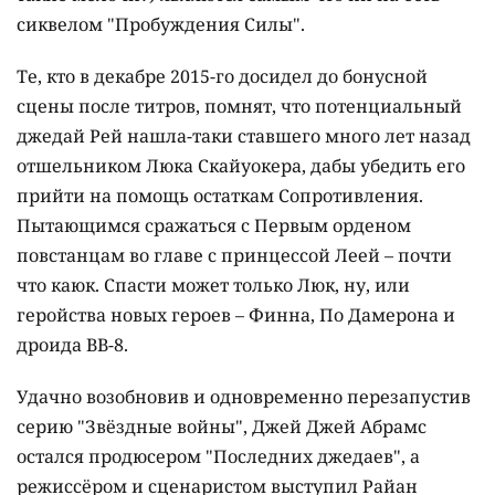
сиквелом "Пробуждения Силы".
Те, кто в декабре 2015-го досидел до бонусной
сцены после титров, помнят, что потенциальный
джедай Рей нашла-таки ставшего много лет назад
отшельником Люка Скайуокера, дабы убедить его
прийти на помощь остаткам Сопротивления.
Пытающимся сражаться с Первым орденом
повстанцам во главе с принцессой Леей – почти
что каюк. Спасти может только Люк, ну, или
геройства новых героев – Финна, По Дамерона и
дроида BB-8.
Удачно возобновив и одновременно перезапустив
серию "Звёздные войны", Джей Джей Абрамс
остался продюсером "Последних джедаев", а
режиссёром и сценаристом выступил Райан