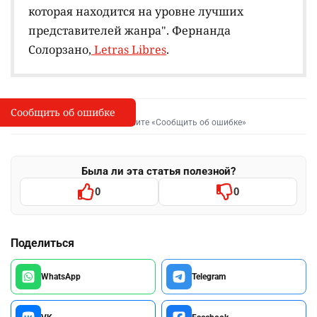
которая находится на уровне лучших
представителей жанра". Фернанда
Солорзано,
Letras Libres
.
Сообщить об ошибке
Сообщить об опечатке
I
Выделите фрагмент и нажмите «Сообщить об ошибке»
Была ли эта статья полезной?
0
0
Поделиться
WhatsApp
Telegram