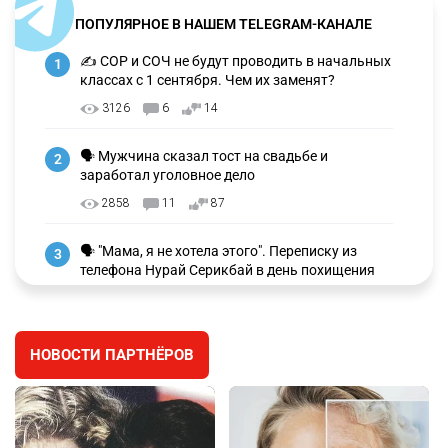
ПОПУЛЯРНОЕ В НАШЕМ TELEGRAM-КАНАЛЕ
✍️ СОР и СОЧ не будут проводить в начальных
1
классах с 1 сентября. Чем их заменят?
3126
6
14
🗣 Мужчина сказал тост на свадьбе и
2
заработал уголовное дело
2858
11
87
🗣 "Мама, я не хотела этого". Переписку из
3
телефона Нурай Серикбай в день похищения
зачитали в суде
2659
0
18
НОВОСТИ ПАРТНЁРОВ
⚠️ Доброе утро, друзья! Предлагаем обзор
4
главных новостей за 4 августа
2680
0
1