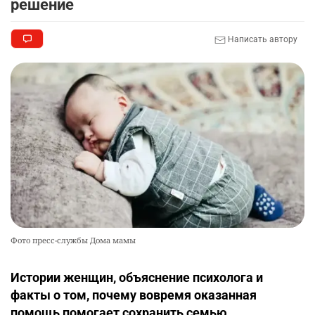
решение
🐏 Скота больше, а мясо дороже. Почему в
10
Написать автору
Казахстане продолжают расти цены на
баранину и конину
2540
5
17
Фото пресс-службы Дома мамы
Истории женщин, объяснение психолога и
факты о том, почему вовремя оказанная
помощь помогает сохранить семью.