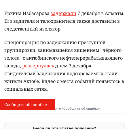
Еркина Избасарова
задержали
7 декабря в Алматы.
Его водителя и телохранителя также доставили в
следственный изолятор.
Спецоперация по задержанию преступной
группировки, занимавшейся хищением "чёрного
золота" с актюбинского нефтеперерабатывающего
завода,
развернулась
днём 7 декабря.
Свидетелями задержания подозреваемых стали
жители Актобе. Видео с места событий появилось в
социальных сетях.
Сообщить об ошибке
Сообщить об опечатке
I
Выделите фрагмент и нажмите «Сообщить об ошибке»
Была ли эта статья полезной?