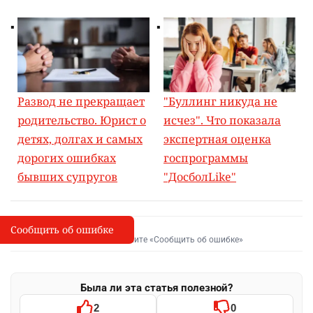
Развод не прекращает
"Буллинг никуда не
родительство. Юрист о
исчез". Что показала
детях, долгах и самых
экспертная оценка
дорогих ошибках
госпрограммы
бывших супругов
"ДосболLike"
Сообщить об ошибке
Сообщить об опечатке
I
Выделите фрагмент и нажмите «Сообщить об ошибке»
Была ли эта статья полезной?
2
0