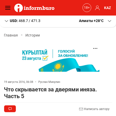
KAZ
USD:
468.7 / 471.3
Алматы
+28
C
Главная
Истории
19 августа 2016, 06:08
•
Руслан Минулин
Что скрывается за дверями иняза.
Часть 5
Написать автору