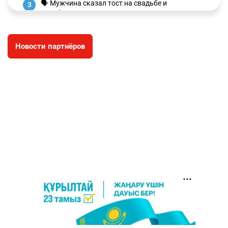
🗣 Мужчина сказал тост на свадьбе и
3
заработал уголовное дело
2988
11
88
Новости партнёров
🐏 Скота больше, а мясо дороже. Почему в
4
Казахстане продолжают расти цены на
баранину и конину
2648
5
17
⚠️ Доброе утро, друзья! Предлагаем обзор
5
главных новостей за 4 августа
2774
0
1
🗣Глава государства направил телеграмму
6
соболезнования родным и близким Халық
қаһарманы Ивана Гапича
2760
2
42
🇫🇷 Клуб ПСЖ объявил об открытии своей
7
футбольной академии в Астане