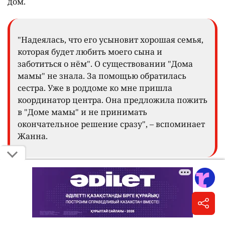
дом.
"Надеялась, что его усыновит хорошая семья,
которая будет любить моего сына и
заботиться о нём". О существовании "Дома
мамы" не знала. За помощью обратилась
сестра. Уже в роддоме ко мне пришла
координатор центра. Она предложила пожить
в "Доме мамы" и не принимать
окончательное решение сразу", – вспоминает
Жанна.
Жанна согласилась. Она смогла продолжить учёбу,
а после занятий спешила обратно к сыну.
Постепенно страх отступил, и она всё сильнее
привязывалась к ребёнку.