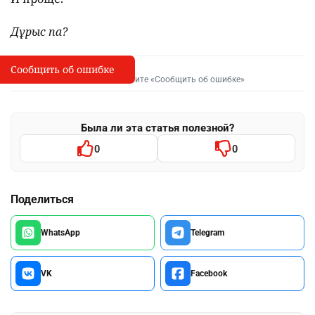
Дұрыс па?
Сообщить об ошибке
Сообщить об опечатке
I
Выделите фрагмент и нажмите «Сообщить об ошибке»
Была ли эта статья полезной?
0
0
Поделиться
WhatsApp
Telegram
VK
Facebook