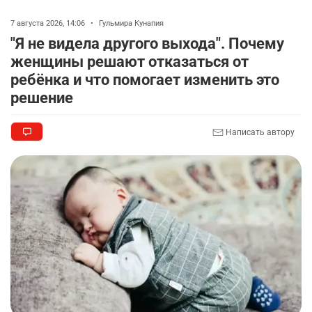
2804
2
40
7 августа 2026, 14:06
•
Гульмира Кунапия
"Я не видела другого выхода". Почему
🚗 Казахстанцев убедили оформить
8
женщины решают отказаться от
автокредиты за вознаграждение
ребёнка и что помогает изменить это
2726
0
11
решение
🦻 Казахстанцы смогут получать слуховые
9
аппараты без инвалидности
Написать автору
2415
1
26
💻 В школах Казахстана изменили название и
10
содержание некоторых предметов
2454
3
19