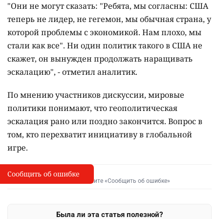
"Они не могут сказать: "Ребята, мы согласны: США
теперь не лидер, не гегемон, мы обычная страна, у
которой проблемы с экономикой. Нам плохо, мы
стали как все". Ни один политик такого в США не
скажет, он вынужден продолжать наращивать
эскалацию", - отметил аналитик.
По мнению участников дискуссии, мировые
политики понимают, что геополитическая
эскалация рано или поздно закончится. Вопрос в
том, кто перехватит инициативу в глобальной
игре.
Сообщить об ошибке
Сообщить об опечатке
I
Выделите фрагмент и нажмите «Сообщить об ошибке»
Была ли эта статья полезной?