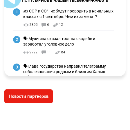
ПОПУЛЯРНОЕ В НАШЕМ TELEGRAM-КАНАЛЕ
✍️ СОР и СОЧ не будут проводить в начальных
1
классах с 1 сентября. Чем их заменят?
2895
6
12
🗣 Мужчина сказал тост на свадьбе и
2
заработал уголовное дело
2722
11
84
🗣Глава государства направил телеграмму
3
соболезнования родным и близким Халық
қаһарманы Ивана Гапича
2596
2
41
Новости партнёров
🇫🇷 Клуб ПСЖ объявил об открытии своей
4
футбольной академии в Астане
2609
2
39
🇺🇸🇯🇵 США и Япония провели совместную
5