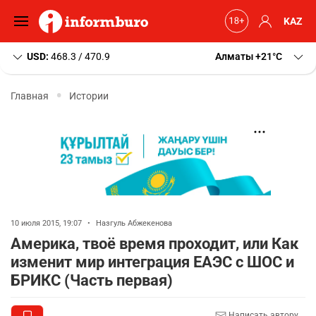
KAZ
USD:
468.3 / 470.9
Алматы
+21
C
Главная
Истории
10 июля 2015, 19:07
•
Назгуль Абжекенова
Америка, твоё время проходит, или Как
изменит мир интеграция ЕАЭС с ШОС и
БРИКС (Часть первая)
Написать автору