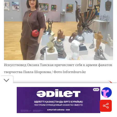
Искусствовед Оксана Танская причисляет себя к армии фанатов
творчества Павла Шорохова / Фото Informburo.kz
"Есть произведения, живущие в музейных
залах или частных коллекциях, а есть
искусство, связанное крепкими узами с
нашей собственной биографией. Мы можем
не вспомнить, когда увидели эти скульптуры