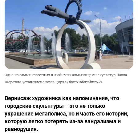
⚠️ Доброе утро, друзья! Предлагаем обзор
10
главных новостей за 4 августа
2540
0
1
Одна из самых известных и любимых алматинцами скульптур Павла
Шорохова установлена возле цирка / Фото Informburo.kz
Вернисаж художника как напоминание, что
городские скульптуры – это не только
украшение мегаполиса, но и часть его истории,
которую легко потерять из-за вандализма и
равнодушия.